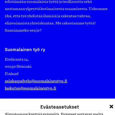
edistämään suomalaista työtä ja teollisuutta sekä
nostamaan ylpeyttä kotimaisesta osaamisesta. Uskomme
yhä, että työ yhdistää ihmisiä ja rakentaa vahvaa,
elinvoimaista yhteiskuntaa. Me rakastamme työtä!
Sanoimmeko sen jo?
Suomalainen työ ry
Eteläranta 14,
00130 Helsinki
Finland
asiakaspalvelu@suomalainentyo.fi
laskutus@suomalainentyo.fi
Evästeasetukset
Sivustomme käyttää evästeitä. Evästeet auttavat meitä