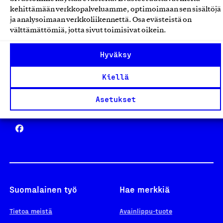
Avainlippu
kehittämään verkkopalveluamme, optimoimaan sen sisältöjä
ja analysoimaan verkkoliikennettä. Osa evästeistä on
välttämättömiä, jotta sivut toimisivat oikein.
Design From Finland
Hyväksy
Kiellä
Asetukset
Yhteiskunnallinen Yritys -merkki
Suomalainen työ
Hae merkkiä
Tietoa meistä
Avainlippu-tuote