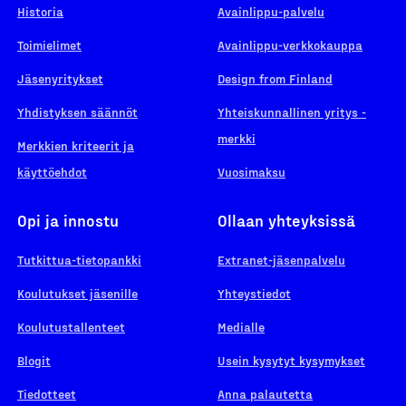
Historia
Avainlippu-palvelu
Toimielimet
Avainlippu-verkkokauppa
Jäsenyritykset
Design from Finland
Yhdistyksen säännöt
Yhteiskunnallinen yritys -
merkki
Merkkien kriteerit ja
käyttöehdot
Vuosimaksu
Opi ja innostu
Ollaan yhteyksissä
Tutkittua-tietopankki
Extranet-jäsenpalvelu
Koulutukset jäsenille
Yhteystiedot
Koulutustallenteet
Medialle
Blogit
Usein kysytyt kysymykset
Tiedotteet
Anna palautetta