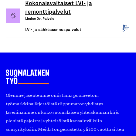
Kokonaisvaltaiset LVI- ja
remonttipalvelut
Limino Oy, Palvelu
LVI- ja sähköasennuspalvelut
Olemme jäsentemme omistama puolueeton,
työmarkkinajärjestöistä riippumaton yhdistys.
Jäseninämme on koko suomalaisen yhteiskunnan kirjo
pienistä pajoista ja yhteisöistä kansainvälisiin
suuryrityksiin. Meidät on perustettu yli 100 vuotta sitten