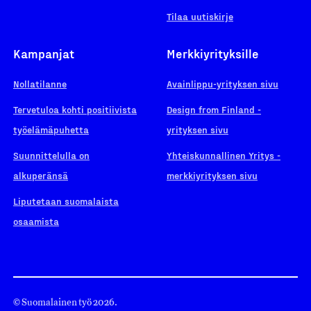
Tilaa uutiskirje
Kampanjat
Merkkiyrityksille
Nollatilanne
Avainlippu-yrityksen sivu
Tervetuloa kohti positiivista
Design from Finland -
työelämäpuhetta
yrityksen sivu
Suunnittelulla on
Yhteiskunnallinen Yritys -
alkuperänsä
merkkiyrityksen sivu
Liputetaan suomalaista
osaamista
© Suomalainen työ 2026.