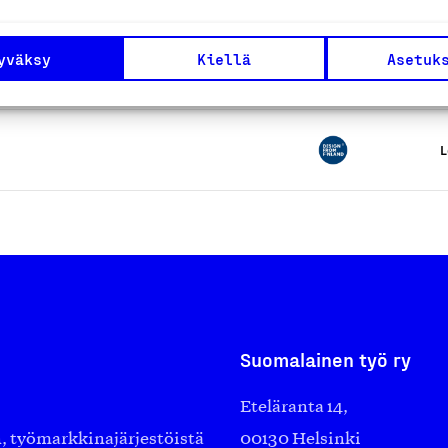
mintamateriaalit
yväksy
Kiellä
Asetuk
L
L
Suomalainen työ ry
Eteläranta 14,
työmarkkinajärjestöistä
00130 Helsinki