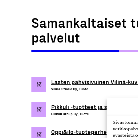
Samankaltaiset t
palvelut
Lasten pahvisivuinen Vilinä-kuv
Vilinä Studio Oy, Tuote
Pikkuli -tuotteet ja sovellukset
Pikkuli Group Oy, Tuote
Sivustomme 
verkkopalve
Oppi&ilo-tuoteperhe
evästeistä o