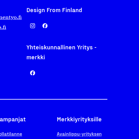
Design From Finland
nentyo.fi
.fi
Yhteiskunnallinen Yritys -
merkki
ampanjat
Merkkiyrityksille
ollatilanne
Avainlippu-yrityksen