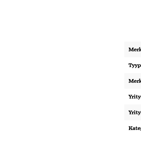
Merk
Tyyp
Merk
Yrity
Yrit
Kate