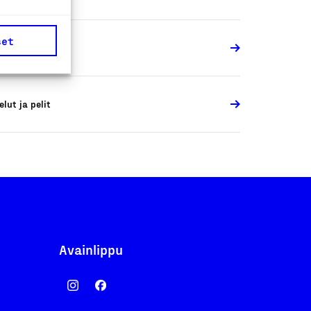
set
elut ja pelit
elut ja pelit
Avainlippu