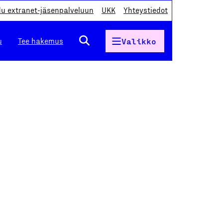
du extranet-jäsenpalveluun
UKK
Yhteystiedot
u
Tee hakemus
Valikko