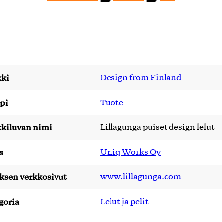
ki
Design from Finland
pi
Tuote
kiluvan nimi
Lillagunga puiset design lelut
s
Uniq Works Oy
yksen verkkosivut
www.lillagunga.com
goria
Lelut ja pelit