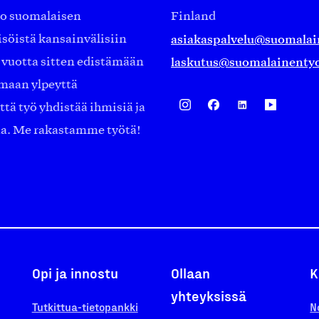
ko suomalaisen
Finland
asiakaspalvelu@suomalai
isöistä kansainvälisiin
laskutus@suomalainentyo
0 vuotta sitten edistämään
amaan ylpeyttä
ä työ yhdistää ihmisiä ja
aa. Me rakastamme työtä!
Opi ja innostu
Ollaan
K
yhteyksissä
Tutkittua-tietopankki
N