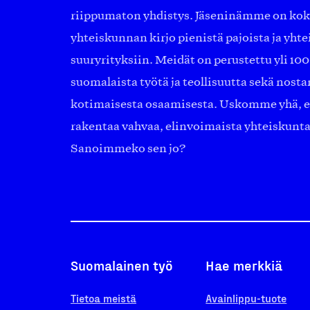
riippumaton yhdistys. Jäseninämme on ko
yhteiskunnan kirjo pienistä pajoista ja yhte
suuryrityksiin. Meidät on perustettu yli 10
suomalaista työtä ja teollisuutta sekä nost
kotimaisesta osaamisesta. Uskomme yhä, ett
rakentaa vahvaa, elinvoimaista yhteiskunt
Sanoimmeko sen jo?
Suomalainen työ
Hae merkkiä
Tietoa meistä
Avainlippu-tuote