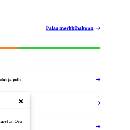
Palaa merkkihakuun
elut ja pelit
elut ja pelit
nnettä. Osa
elut ja pelit