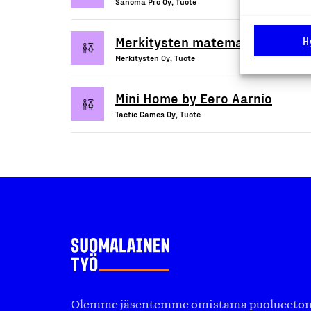
Sanoma Pro Oy, Tuote
Merkitysten matematiikkaa -toi
H
Merkitysten Oy, Tuote
Mini Home by Eero Aarnio
Tactic Games Oy, Tuote
Olemme jäsentemme omistama puolueeton, 