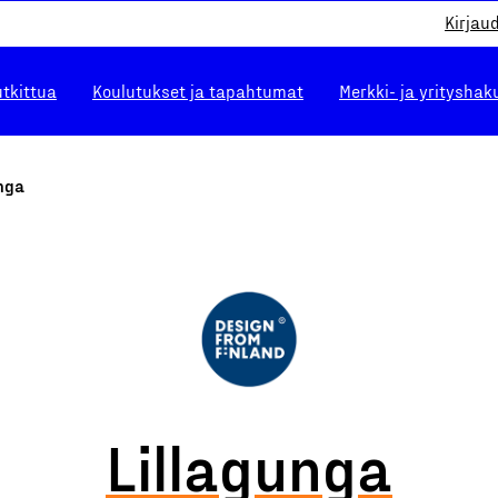
Kirjau
utkittua
Koulutukset ja tapahtumat
Merkki- ja yrityshak
nga
Lillagunga