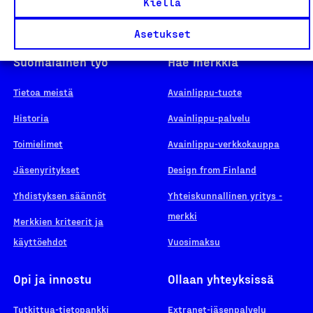
Kiellä
Asetukset
Suomalainen työ
Hae merkkiä
Tietoa meistä
Avainlippu-tuote
Historia
Avainlippu-palvelu
Toimielimet
Avainlippu-verkkokauppa
Jäsenyritykset
Design from Finland
Yhdistyksen säännöt
Yhteiskunnallinen yritys -
merkki
Merkkien kriteerit ja
käyttöehdot
Vuosimaksu
Opi ja innostu
Ollaan yhteyksissä
Tutkittua-tietopankki
Extranet-jäsenpalvelu