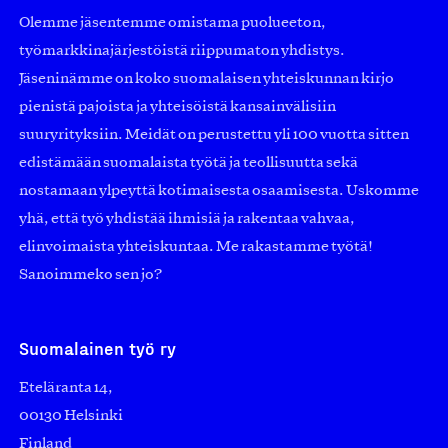
Olemme jäsentemme omistama puolueeton,
työmarkkinajärjestöistä riippumaton yhdistys.
Jäseninämme on koko suomalaisen yhteiskunnan kirjo
pienistä pajoista ja yhteisöistä kansainvälisiin
suuryrityksiin. Meidät on perustettu yli 100 vuotta sitten
edistämään suomalaista työtä ja teollisuutta sekä
nostamaan ylpeyttä kotimaisesta osaamisesta. Uskomme
yhä, että työ yhdistää ihmisiä ja rakentaa vahvaa,
elinvoimaista yhteiskuntaa. Me rakastamme työtä!
Sanoimmeko sen jo?
Suomalainen työ ry
Eteläranta 14,
00130 Helsinki
Finland