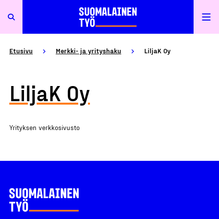
Etusivu
Merkki- ja yrityshaku
LiljaK Oy
LiljaK Oy
Yrityksen verkkosivusto