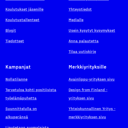
Koulutukset jäsenille
Yhteystiedot
Koulutustallenteet
Medialle
Blogit
Usein kysytyt kysymykset
Tiedotteet
Anna palautetta
Tilaa uutiskirje
Kampanjat
Merkkiyrityksille
Nollatilanne
Avainlippu-yrityksen sivu
Tervetuloa kohti positiivista
Design from Finland -
työelämäpuhetta
yrityksen sivu
Suunnittelulla on
Yhteiskunnallinen Yritys -
alkuperänsä
merkkiyrityksen sivu
Liputetaan suomalaista