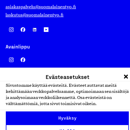
asiakaspalvelu@suomalainentyo.fi
laskutus@suomalainentyo.fi
Avainlippu
Evästeasetukset
Design From Finland
Sivustomme käyttää evästeitä. Evästeet auttavat meitä
kehittämään verkkopalveluamme, optimoimaan sen sisältöjä
ja analysoimaan verkkoliikennettä. Osa evästeistä on
välttämättömiä, jotta sivut toimisivat oikein.
Yhteiskunnallinen Yritys -merkki
Hyväksy