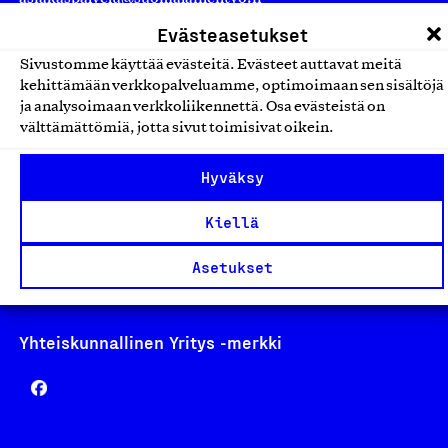
laskutus@suomalainentyo.fi
Evästeasetukset
Sivustomme käyttää evästeitä. Evästeet auttavat meitä
kehittämään verkkopalveluamme, optimoimaan sen sisältöjä
ja analysoimaan verkkoliikennettä. Osa evästeistä on
välttämättömiä, jotta sivut toimisivat oikein.
Avainlippu
Hyväksy
Kiellä
Design From Finland
Asetukset
Yhteiskunnallinen Yritys -merkki