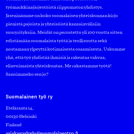
työmarkkinajärjestöistä riippumaton yhdistys.
Jäseninämme on koko suomalaisen yhteiskunnan kirjo
pienistä pajoista ja yhteisöistä kansainvälisiin
suuryrityksiin. Meidät on perustettu yli 100 vuotta sitten
edistämään suomalaista työtä ja teollisuutta sekä
nostamaan ylpeyttä kotimaisesta osaamisesta. Uskomme
yhä, että työ yhdistää ihmisiä ja rakentaa vahvaa,
elinvoimaista yhteiskuntaa. Me rakastamme työtä!
Sanoimmeko sen jo?
Suomalainen työ ry
Eteläranta 14,
00130 Helsinki
Finland
asiakaspalvelu@suomalainentyo.fi