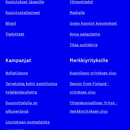
Koulutukset jäsenille
Yhteystiedot
Koulutustallenteet
Medialle
Blogit
Usein kysytyt kysymykset
Tiedotteet
Anna palautetta
Tilaa uutiskirje
Kampanjat
Merkkiyrityksille
Nollatilanne
Avainlippu-yrityksen sivu
Tervetuloa kohti positiivista
Design from Finland -
työelämäpuhetta
yrityksen sivu
Suunnittelulla on
Yhteiskunnallinen Yritys -
alkuperänsä
merkkiyrityksen sivu
Liputetaan suomalaista