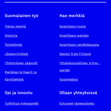
Suomalainen työ
Hae merkkiä
Tietoa meistä
Avainlippu-tuote
Historia
Avainlippu-palvelu
Toimielimet
Avainlippu-verkkokauppa
Jäsenyritykset
Design from Finland
Yhdistyksen säännöt
Yhteiskunnallinen yritys -
merkki
Merkkien kriteerit ja
käyttöehdot
Vuosimaksu
Opi ja innostu
Ollaan yhteyksissä
Tutkittua-tietopankki
Extranet-jäsenpalvelu