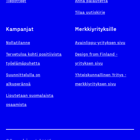
Tiedotteet
Anna palautetta
Tilaa uutiskirje
Kampanjat
Merkkiyrityksille
Nollatilanne
Avainlippu-yrityksen sivu
Tervetuloa kohti positiivista
Design from Finland -
työelämäpuhetta
yrityksen sivu
Suunnittelulla on
Yhteiskunnallinen Yritys -
alkuperänsä
merkkiyrityksen sivu
Liputetaan suomalaista
osaamista