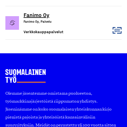
Fanimo Oy
Fanimo Oy, Palvelu
Verkkokauppapalvelut
Olemme jäsentemme omistama puolueeton,
työmarkkinajärjestöistä riippumaton yhdistys.
Jäseninämme on koko suomalaisen yhteiskunnan kirjo
pienistä pajoista ja yhteisöistä kansainvälisiin
suuryrityksiin. Meidät on perustettu yli 100 vuotta sitten