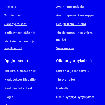
Historia
Avainlippu-palvelu
Toimielimet
Avainlippu-verkkokauppa
Jäsenyritykset
Design from Finland
Yhdistyksen säännöt
Yhteiskunnallinen yritys -
merkki
Merkkien kriteerit ja
käyttöehdot
Vuosimaksu
Opi ja innostu
Ollaan yhteyksissä
Tutkittua-tietopankki
Extranet-jäsenpalvelu
Koulutukset jäsenille
Yhteystiedot
Koulutustallenteet
Medialle
Blogit
Usein kysytyt kysymykset