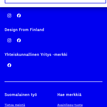
Avainlippu
Design From Finland
Yhteiskunnallinen Yritys -merkki
Suomalainen työ
Hae merkkiä
Tietoa meistä
Avainlippu-tuote