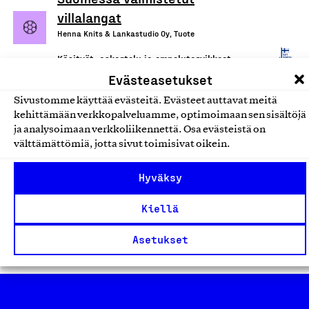
villalangat
Henna Knits & Lankastudio Oy, Tuote
Käsityöt, askartelu ja ompelutarvikkeet
Evästeasetukset
Kasvivärjätyt villalangat
Sivustomme käyttää evästeitä. Evästeet auttavat meitä
Katjamaarit, Tuote
kehittämään verkkopalveluamme, optimoimaan sen sisältöjä
ja analysoimaan verkkoliikennettä. Osa evästeistä on
Käsityöt, askartelu ja ompelutarvikkeet
välttämättömiä, jotta sivut toimisivat oikein.
Hyväksy
Mehiläisvahalevy
Silvetto Oy, Tuote
Kiellä
Käsityöt, askartelu ja ompelutarvikkeet
Asetukset