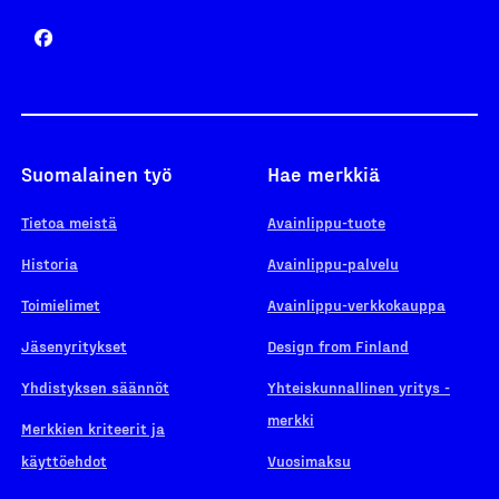
Suomalainen työ
Hae merkkiä
Tietoa meistä
Avainlippu-tuote
Historia
Avainlippu-palvelu
Toimielimet
Avainlippu-verkkokauppa
Jäsenyritykset
Design from Finland
Yhdistyksen säännöt
Yhteiskunnallinen yritys -
merkki
Merkkien kriteerit ja
käyttöehdot
Vuosimaksu