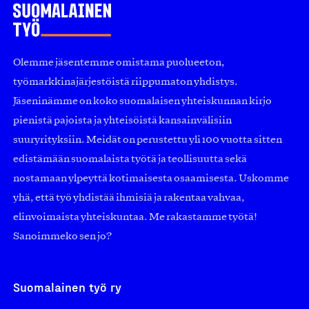
Olemme jäsentemme omistama puolueeton,
työmarkkinajärjestöistä riippumaton yhdistys.
Jäseninämme on koko suomalaisen yhteiskunnan kirjo
pienistä pajoista ja yhteisöistä kansainvälisiin
suuryrityksiin. Meidät on perustettu yli 100 vuotta sitten
edistämään suomalaista työtä ja teollisuutta sekä
nostamaan ylpeyttä kotimaisesta osaamisesta. Uskomme
yhä, että työ yhdistää ihmisiä ja rakentaa vahvaa,
elinvoimaista yhteiskuntaa. Me rakastamme työtä!
Sanoimmeko sen jo?
Suomalainen työ ry