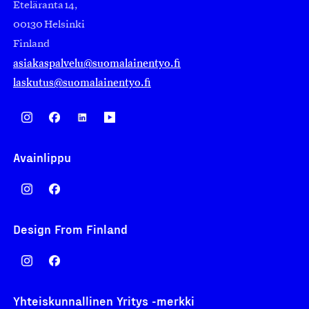
Eteläranta 14,
00130 Helsinki
Finland
asiakaspalvelu@suomalainentyo.fi
laskutus@suomalainentyo.fi
Avainlippu
Design From Finland
Yhteiskunnallinen Yritys -merkki