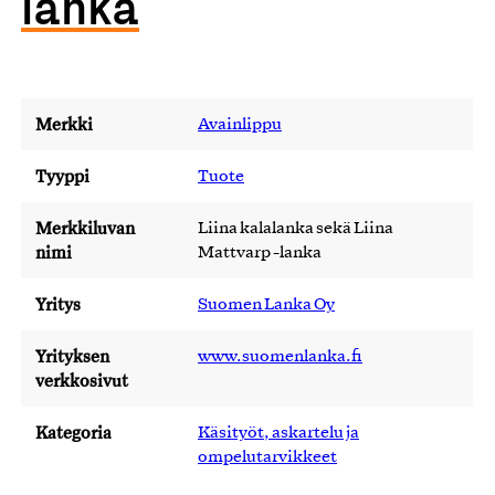
lanka
Merkki
Avainlippu
Tyyppi
Tuote
Merkkiluvan
Liina kalalanka sekä Liina
nimi
Mattvarp -lanka
Yritys
Suomen Lanka Oy
Yrityksen
www.suomenlanka.fi
verkkosivut
Kategoria
Käsityöt, askartelu ja
ompelutarvikkeet