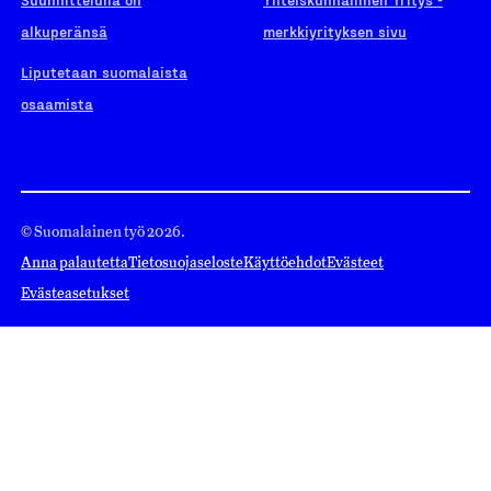
alkuperänsä
merkkiyrityksen sivu
Liputetaan suomalaista
osaamista
© Suomalainen työ 2026.
Anna palautetta
Tietosuojaseloste
Käyttöehdot
Evästeet
Evästeasetukset