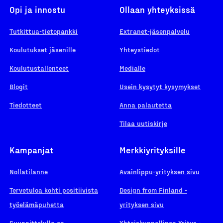
Opi ja innostu
Ollaan yhteyksissä
Tutkittua-tietopankki
Extranet-jäsenpalvelu
Koulutukset jäsenille
Yhteystiedot
Koulutustallenteet
Medialle
Blogit
Usein kysytyt kysymykset
Tiedotteet
Anna palautetta
Tilaa uutiskirje
Kampanjat
Merkkiyrityksille
Nollatilanne
Avainlippu-yrityksen sivu
Tervetuloa kohti positiivista
Design from Finland -
työelämäpuhetta
yrityksen sivu
Suunnittelulla on
Yhteiskunnallinen Yritys -