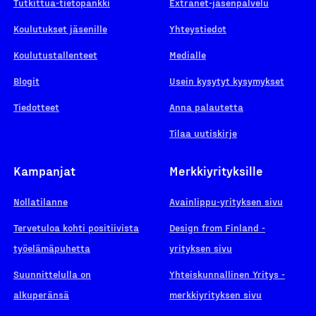
Tutkittua-tietopankki
Extranet-jäsenpalvelu
Koulutukset jäsenille
Yhteystiedot
Koulutustallenteet
Medialle
Blogit
Usein kysytyt kysymykset
Tiedotteet
Anna palautetta
Tilaa uutiskirje
Kampanjat
Merkkiyrityksille
Nollatilanne
Avainlippu-yrityksen sivu
Tervetuloa kohti positiivista
Design from Finland -
työelämäpuhetta
yrityksen sivu
Suunnittelulla on
Yhteiskunnallinen Yritys -
alkuperänsä
merkkiyrityksen sivu