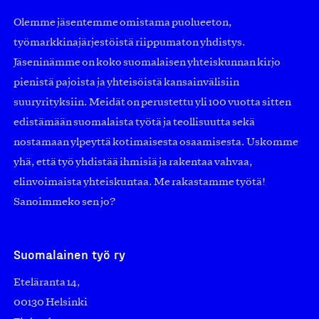
Olemme jäsentemme omistama puolueeton,
työmarkkinajärjestöistä riippumaton yhdistys.
Jäseninämme on koko suomalaisen yhteiskunnan kirjo
pienistä pajoista ja yhteisöistä kansainvälisiin
suuryrityksiin. Meidät on perustettu yli 100 vuotta sitten
edistämään suomalaista työtä ja teollisuutta sekä
nostamaan ylpeyttä kotimaisesta osaamisesta. Uskomme
yhä, että työ yhdistää ihmisiä ja rakentaa vahvaa,
elinvoimaista yhteiskuntaa. Me rakastamme työtä!
Sanoimmeko sen jo?
Suomalainen työ ry
Eteläranta 14,
00130 Helsinki