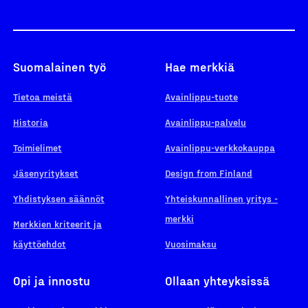
Suomalainen työ
Hae merkkiä
Tietoa meistä
Avainlippu-tuote
Historia
Avainlippu-palvelu
Toimielimet
Avainlippu-verkkokauppa
Jäsenyritykset
Design from Finland
Yhdistyksen säännöt
Yhteiskunnallinen yritys -
merkki
Merkkien kriteerit ja
käyttöehdot
Vuosimaksu
Opi ja innostu
Ollaan yhteyksissä