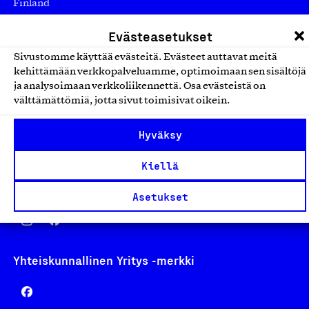
Finland
asiakaspalvelu@suomalainentyo.fi
Evästeasetukset
laskutus@suomalainentyo.fi
Sivustomme käyttää evästeitä. Evästeet auttavat meitä
kehittämään verkkopalveluamme, optimoimaan sen sisältöjä
ja analysoimaan verkkoliikennettä. Osa evästeistä on
välttämättömiä, jotta sivut toimisivat oikein.
Avainlippu
Hyväksy
Kiellä
Design From Finland
Asetukset
Yhteiskunnallinen Yritys -merkki