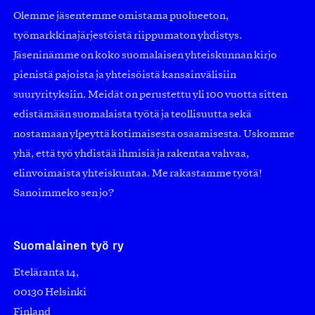
Olemme jäsentemme omistama puolueeton,
työmarkkinajärjestöistä riippumaton yhdistys.
Jäseninämme on koko suomalaisen yhteiskunnan kirjo
pienistä pajoista ja yhteisöistä kansainvälisiin
suuryrityksiin. Meidät on perustettu yli 100 vuotta sitten
edistämään suomalaista työtä ja teollisuutta sekä
nostamaan ylpeyttä kotimaisesta osaamisesta. Uskomme
yhä, että työ yhdistää ihmisiä ja rakentaa vahvaa,
elinvoimaista yhteiskuntaa. Me rakastamme työtä!
Sanoimmeko sen jo?
Suomalainen työ ry
Eteläranta 14,
00130 Helsinki
Finland