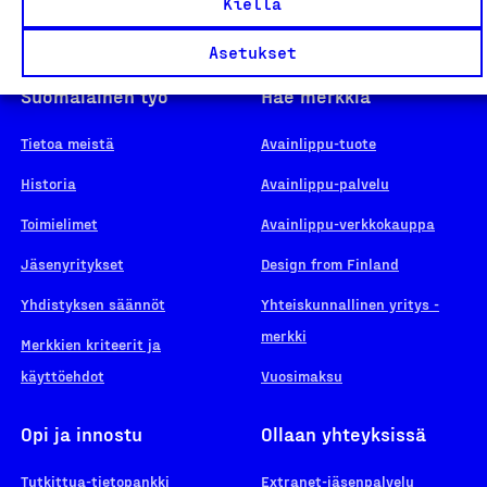
Kiellä
Asetukset
Suomalainen työ
Hae merkkiä
Tietoa meistä
Avainlippu-tuote
Historia
Avainlippu-palvelu
Toimielimet
Avainlippu-verkkokauppa
Jäsenyritykset
Design from Finland
Yhdistyksen säännöt
Yhteiskunnallinen yritys -
merkki
Merkkien kriteerit ja
käyttöehdot
Vuosimaksu
Opi ja innostu
Ollaan yhteyksissä
Tutkittua-tietopankki
Extranet-jäsenpalvelu