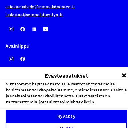
asiakaspalvelu@suomalainentyo.fi
laskutus@suomalainentyo.fi
Avainlippu
Evästeasetukset
Design From Finland
Sivustomme käyttää evästeitä. Evästeet auttavat meitä
kehittämään verkkopalveluamme, optimoimaan sen sisältöjä
ja analysoimaan verkkoliikennettä. Osa evästeistä on
välttämättömiä, jotta sivut toimisivat oikein.
Yhteiskunnallinen Yritys -merkki
Hyväksy