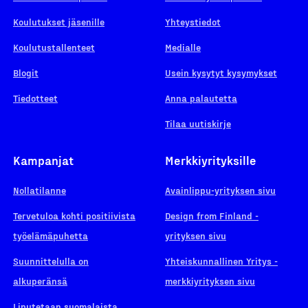
Koulutukset jäsenille
Yhteystiedot
Koulutustallenteet
Medialle
Blogit
Usein kysytyt kysymykset
Tiedotteet
Anna palautetta
Tilaa uutiskirje
Kampanjat
Merkkiyrityksille
Nollatilanne
Avainlippu-yrityksen sivu
Tervetuloa kohti positiivista
Design from Finland -
työelämäpuhetta
yrityksen sivu
Suunnittelulla on
Yhteiskunnallinen Yritys -
alkuperänsä
merkkiyrityksen sivu
Liputetaan suomalaista