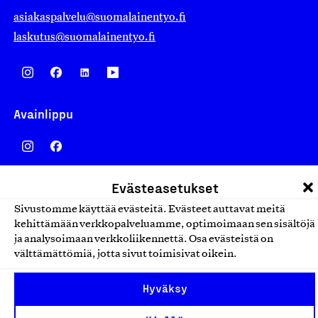
asiakaspalvelu@suomalainentyo.fi
laskutus@suomalainentyo.fi
Avainlippu
Evästeasetukset
Design From Finland
Sivustomme käyttää evästeitä. Evästeet auttavat meitä
kehittämään verkkopalveluamme, optimoimaan sen sisältöjä
ja analysoimaan verkkoliikennettä. Osa evästeistä on
välttämättömiä, jotta sivut toimisivat oikein.
Yhteiskunnallinen Yritys -merkki
Hyväksy