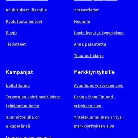
Koulutukset jäsenille
Yhteystiedot
Koulutustallenteet
Medialle
Blogit
Usein kysytyt kysymykset
Tiedotteet
Anna palautetta
Tilaa uutiskirje
Kampanjat
Merkkiyrityksille
Nollatilanne
Avainlippu-yrityksen sivu
Tervetuloa kohti positiivista
Design from Finland -
työelämäpuhetta
yrityksen sivu
Suunnittelulla on
Yhteiskunnallinen Yritys -
alkuperänsä
merkkiyrityksen sivu
Liputetaan suomalaista