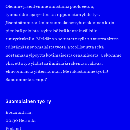
Olemme jäsentemme omistama puolueeton,
työmarkkinajärjestöistä riippumaton yhdistys.
Jäseninämme on koko suomalaisen yhteiskunnan kirjo
pienistä pajoista ja yhteisöistä kansainvälisiin
suuryrityksiin. Meidät on perustettu yli 100 vuotta sitten
edistämään suomalaista työtä ja teollisuutta sekä
nostamaan ylpeyttä kotimaisesta osaamisesta. Uskomme
yhä, että työ yhdistää ihmisiä ja rakentaa vahvaa,
elinvoimaista yhteiskuntaa. Me rakastamme työtä!
Sanoimmeko sen jo?
Suomalainen työ ry
Eteläranta 14,
00130 Helsinki
Finland