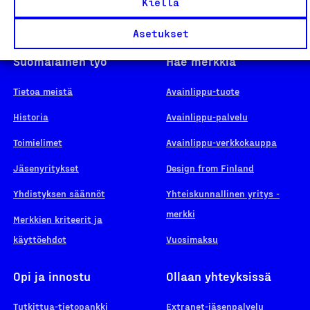
Kiellä
Asetukset
Suomalainen työ
Hae merkkiä
Tietoa meistä
Avainlippu-tuote
Historia
Avainlippu-palvelu
Toimielimet
Avainlippu-verkkokauppa
Jäsenyritykset
Design from Finland
Yhdistyksen säännöt
Yhteiskunnallinen yritys -
merkki
Merkkien kriteerit ja
käyttöehdot
Vuosimaksu
Opi ja innostu
Ollaan yhteyksissä
Tutkittua-tietopankki
Extranet-jäsenpalvelu