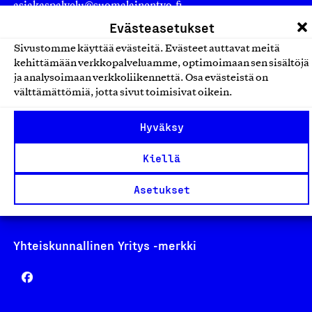
asiakaspalvelu@suomalainentyo.fi
laskutus@suomalainentyo.fi
Evästeasetukset
Sivustomme käyttää evästeitä. Evästeet auttavat meitä
kehittämään verkkopalveluamme, optimoimaan sen sisältöjä
ja analysoimaan verkkoliikennettä. Osa evästeistä on
välttämättömiä, jotta sivut toimisivat oikein.
Avainlippu
Hyväksy
Kiellä
Design From Finland
Asetukset
Yhteiskunnallinen Yritys -merkki