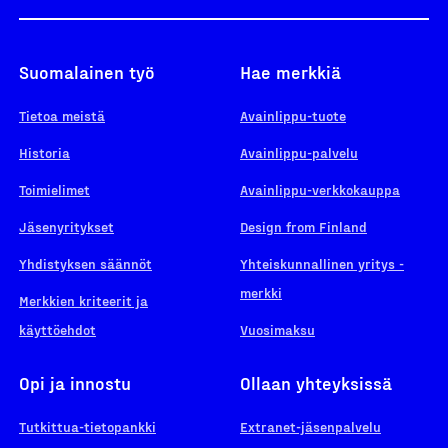
Suomalainen työ
Hae merkkiä
Tietoa meistä
Avainlippu-tuote
Historia
Avainlippu-palvelu
Toimielimet
Avainlippu-verkkokauppa
Jäsenyritykset
Design from Finland
Yhdistyksen säännöt
Yhteiskunnallinen yritys -
merkki
Merkkien kriteerit ja
käyttöehdot
Vuosimaksu
Opi ja innostu
Ollaan yhteyksissä
Tutkittua-tietopankki
Extranet-jäsenpalvelu