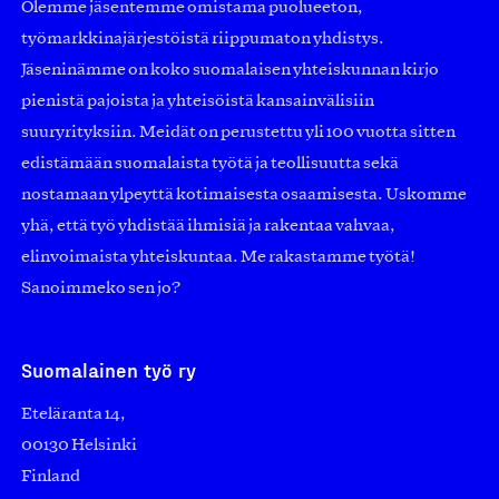
Olemme jäsentemme omistama puolueeton,
työmarkkinajärjestöistä riippumaton yhdistys.
Jäseninämme on koko suomalaisen yhteiskunnan kirjo
pienistä pajoista ja yhteisöistä kansainvälisiin
suuryrityksiin. Meidät on perustettu yli 100 vuotta sitten
edistämään suomalaista työtä ja teollisuutta sekä
nostamaan ylpeyttä kotimaisesta osaamisesta. Uskomme
yhä, että työ yhdistää ihmisiä ja rakentaa vahvaa,
elinvoimaista yhteiskuntaa. Me rakastamme työtä!
Sanoimmeko sen jo?
Suomalainen työ ry
Eteläranta 14,
00130 Helsinki
Finland