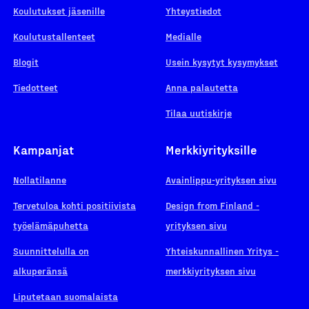
Koulutukset jäsenille
Yhteystiedot
Koulutustallenteet
Medialle
Blogit
Usein kysytyt kysymykset
Tiedotteet
Anna palautetta
Tilaa uutiskirje
Kampanjat
Merkkiyrityksille
Nollatilanne
Avainlippu-yrityksen sivu
Tervetuloa kohti positiivista
Design from Finland -
työelämäpuhetta
yrityksen sivu
Suunnittelulla on
Yhteiskunnallinen Yritys -
alkuperänsä
merkkiyrityksen sivu
Liputetaan suomalaista