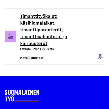
Timanttityökalut:
käsihiomalaikat,
timanttiporanterät,
timanttisahanterät ja
kairausterät
Levanto Finland Oy, Tuote
Metallituotteet