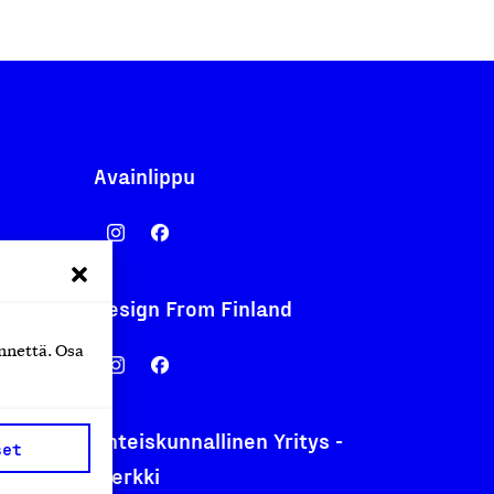
Avainlippu
Design From Finland
nentyo.fi
nnettä. Osa
.fi
Yhteiskunnallinen Yritys -
set
merkki