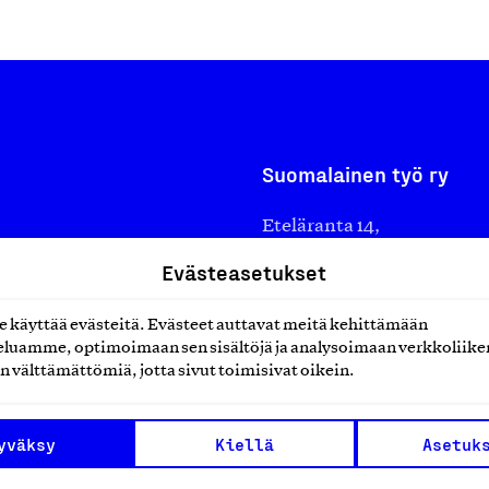
Suomalainen työ ry
Eteläranta 14,
työmarkkinajärjestöistä
00130 Helsinki
Evästeasetukset
ko suomalaisen
Finland
käyttää evästeitä. Evästeet auttavat meitä kehittämään
asiakaspalvelu@suomalai
isöistä kansainvälisiin
luamme, optimoimaan sen sisältöjä ja analysoimaan verkkoliike
laskutus@suomalainentyo
0 vuotta sitten edistämään
n välttämättömiä, jotta sivut toimisivat oikein.
amaan ylpeyttä
ä työ yhdistää ihmisiä ja
yväksy
Kiellä
Asetuk
aa. Me rakastamme työtä!