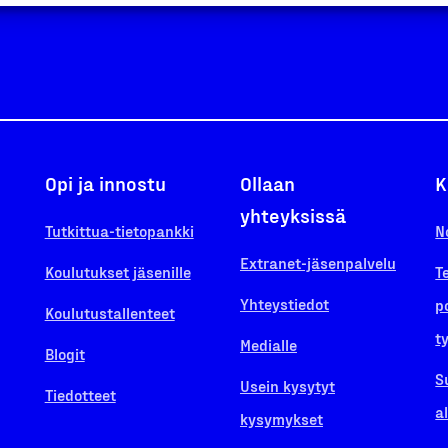
Opi ja innostu
Ollaan
K
yhteyksissä
Tutkittua-tietopankki
N
Extranet-jäsenpalvelu
Koulutukset jäsenille
T
Yhteystiedot
p
Koulutustallenteet
t
Medialle
Blogit
S
Usein kysytyt
Tiedotteet
a
kysymykset