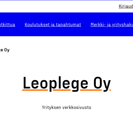
Kirjau
utkittua
Koulutukset ja tapahtumat
Merkki- ja yrityshak
ge Oy
Leoplege Oy
Yrityksen verkkosivusto