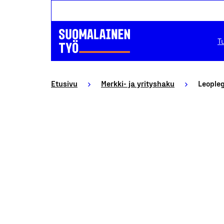
T
Etusivu
Merkki- ja yrityshaku
Leople