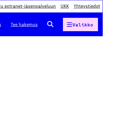
du extranet-jäsenpalveluun
UKK
Yhteystiedot
u
Tee hakemus
Valikko