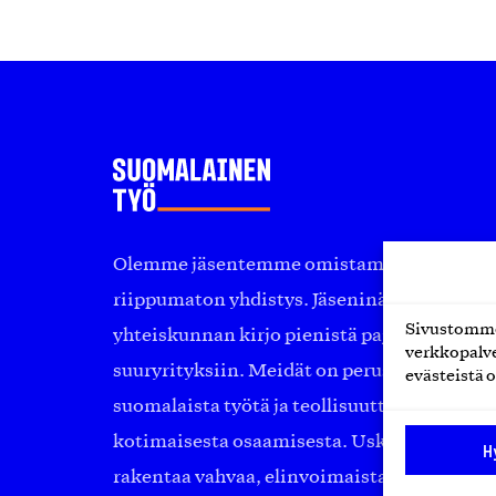
Olemme jäsentemme omistama puolueeton, 
riippumaton yhdistys. Jäseninämme on ko
Sivustomme 
yhteiskunnan kirjo pienistä pajoista ja yhte
verkkopalve
suuryrityksiin. Meidät on perustettu yli 10
evästeistä o
suomalaista työtä ja teollisuutta sekä nost
kotimaisesta osaamisesta. Uskomme yhä, ett
H
rakentaa vahvaa, elinvoimaista yhteiskunt