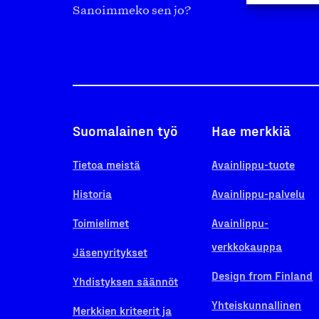
Sanoimmeko sen jo?
Suomalainen työ
Hae merkkiä
Tietoa meistä
Avainlippu-tuote
Historia
Avainlippu-palvelu
Toimielimet
Avainlippu-
verkkokauppa
Jäsenyritykset
Design from Finland
Yhdistyksen säännöt
Yhteiskunnallinen
Merkkien kriteerit ja