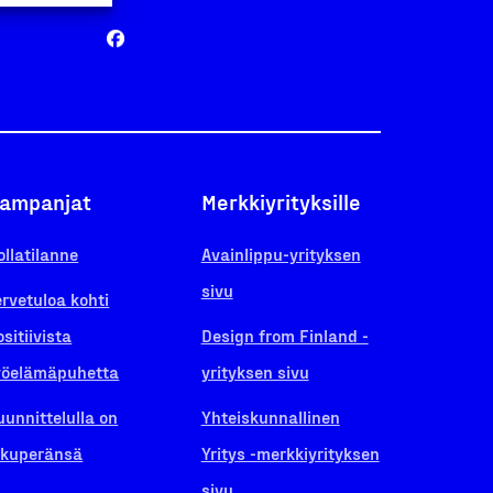
ampanjat
Merkkiyrityksille
ollatilanne
Avainlippu-yrityksen
sivu
ervetuloa kohti
ositiivista
Design from Finland -
yöelämäpuhetta
yrityksen sivu
uunnittelulla on
Yhteiskunnallinen
lkuperänsä
Yritys -merkkiyrityksen
sivu