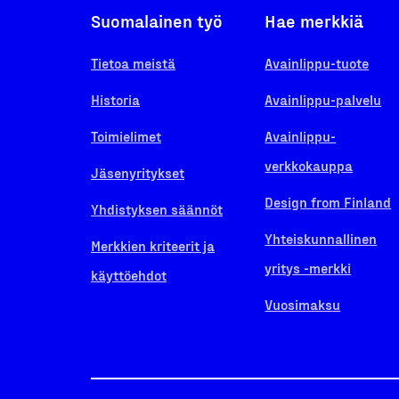
Suomalainen työ
Hae merkkiä
Tietoa meistä
Avainlippu-tuote
Historia
Avainlippu-palvelu
Toimielimet
Avainlippu-
verkkokauppa
Jäsenyritykset
Design from Finland
Yhdistyksen säännöt
Yhteiskunnallinen
Merkkien kriteerit ja
yritys -merkki
käyttöehdot
Vuosimaksu