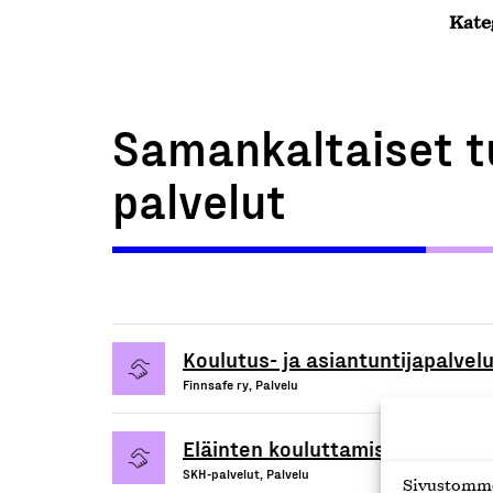
Kate
Samankaltaiset t
palvelut
Koulutus- ja asiantuntijapalvel
Finnsafe ry, Palvelu
Eläinten kouluttamisen ja hyvin
SKH-palvelut, Palvelu
Sivustomme 