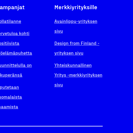
ampanjat
Merkkiyrityksille
ollatilanne
Avainlippu-yrityksen
sivu
ervetuloa kohti
ositiivista
Design from Finland -
yöelämäpuhetta
yrityksen sivu
uunnittelulla on
Yhteiskunnallinen
lkuperänsä
Yritys -merkkiyrityksen
sivu
iputetaan
uomalaista
saamista