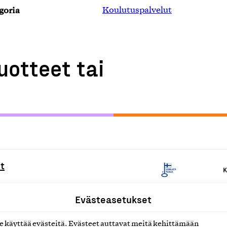
goria
Koulutuspalvelut
uotteet tai
ut
K
Evästeasetukset
voinnin asiantuntijapalvelut
K
käyttää evästeitä. Evästeet auttavat meitä kehittämään