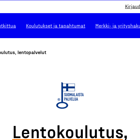
Kirjau
utkittua
Koulutukset ja tapahtumat
Merkki- ja yrityshak
ulutus, lentopalvelut
Lentokoulutus,