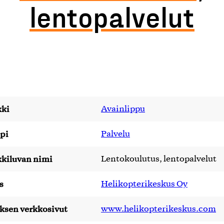
lentopalvelut
ki
Avainlippu
pi
Palvelu
kiluvan nimi
Lentokoulutus, lentopalvelut
s
Helikopterikeskus Oy
yksen verkkosivut
www.helikopterikeskus.com