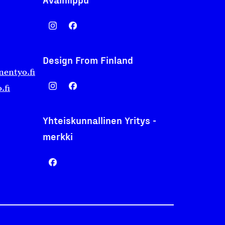
Design From Finland
nentyo.fi
.fi
Yhteiskunnallinen Yritys -
merkki