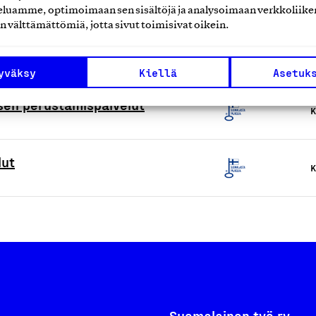
luamme, optimoimaan sen sisältöjä ja analysoimaan verkkoliike
 sosiaali- ja
n välttämättömiä, jotta sivut toimisivat oikein.
K
yväksy
Kiellä
Asetuk
ksen perustamispalvelut
K
lut
K
Suomalainen työ ry