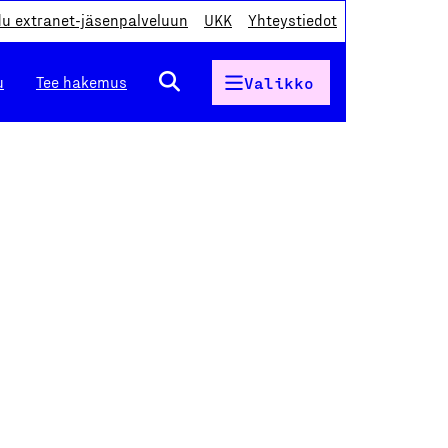
du extranet-jäsenpalveluun
UKK
Yhteystiedot
u
Tee hakemus
Valikko