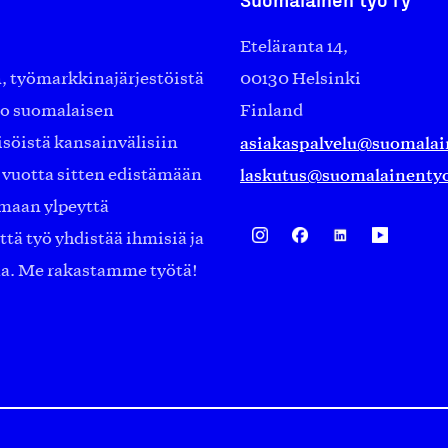
Eteläranta 14,
työmarkkinajärjestöistä
00130 Helsinki
ko suomalaisen
Finland
asiakaspalvelu@suomalai
isöistä kansainvälisiin
laskutus@suomalainentyo
0 vuotta sitten edistämään
amaan ylpeyttä
ä työ yhdistää ihmisiä ja
aa. Me rakastamme työtä!