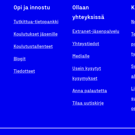
Opi ja innostu
Ollaan
K
yhteyksissä
Tutkittua-tietopankki
N
Extranet-jäsenpalvelu
Koulutukset jäsenille
T
Yhteystiedot
p
Koulutustallenteet
t
Medialle
Blogit
S
Usein kysytyt
Tiedotteet
a
kysymykset
L
Anna palautetta
s
Tilaa uutiskirje
o