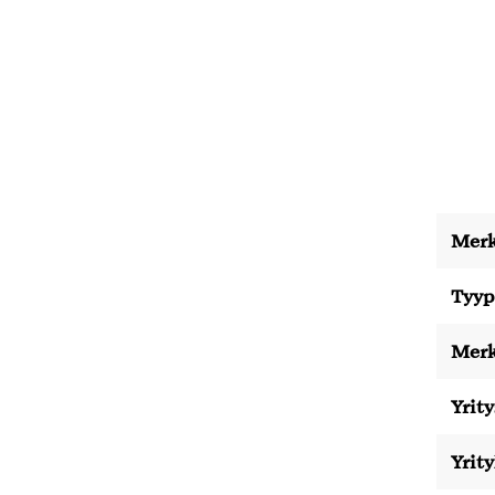
Merk
Tyyp
Merk
Yrity
Yrit