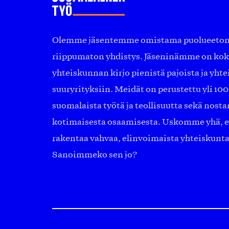
Olemme jäsentemme omistama puolueeton, 
riippumaton yhdistys. Jäseninämme on ko
yhteiskunnan kirjo pienistä pajoista ja yhte
suuryrityksiin. Meidät on perustettu yli 10
suomalaista työtä ja teollisuutta sekä nost
kotimaisesta osaamisesta. Uskomme yhä, ett
rakentaa vahvaa, elinvoimaista yhteiskunt
Sanoimmeko sen jo?