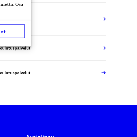
nnettä. Osa
oulutuspalvelut
set
oulutuspalvelut
oulutuspalvelut
Avainlippu