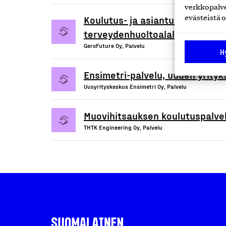
verkkopalve
Koulutus- ja asiantuntijapalvelut
evästeistä o
terveydenhuoltoalalle
GeroFuture Oy, Palvelu
H
Ensimetri-palvelu, uuden yrity
Uusyrityskeskus Ensimetri Oy, Palvelu
Muovihitsauksen koulutuspalve
THTK Engineering Oy, Palvelu