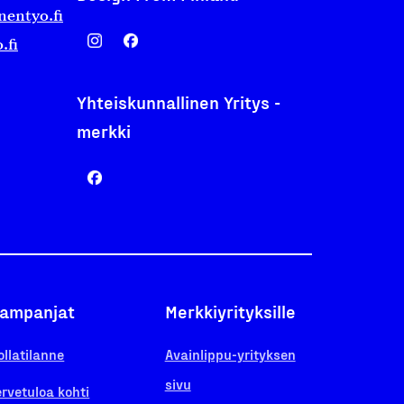
nentyo.fi
.fi
Yhteiskunnallinen Yritys -
merkki
ampanjat
Merkkiyrityksille
ollatilanne
Avainlippu-yrityksen
sivu
ervetuloa kohti