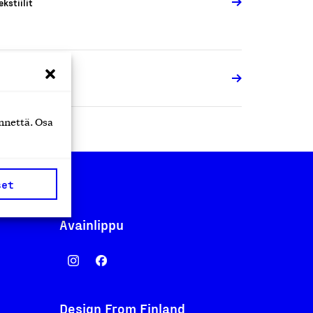
ekstiilit
ekstiilit
nnettä. Osa
set
Avainlippu
Design From Finland