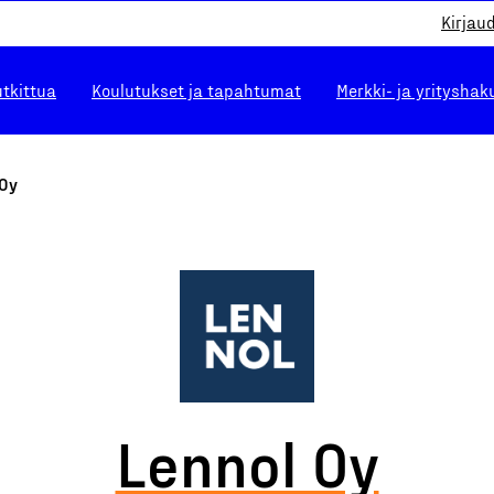
Kirjau
utkittua
Koulutukset ja tapahtumat
Merkki- ja yrityshak
 Oy
Lennol Oy