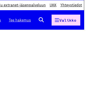
du extranet-jäsenpalveluun
UKK
Yhteystiedot
u
Tee hakemus
Valikko