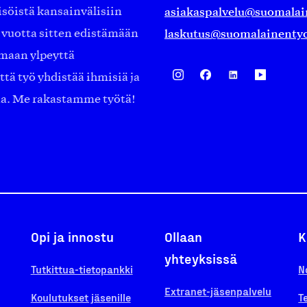
asiakaspalvelu@suomalai
isöistä kansainvälisiin
laskutus@suomalainentyo
0 vuotta sitten edistämään
amaan ylpeyttä
ä työ yhdistää ihmisiä ja
aa. Me rakastamme työtä!
Opi ja innostu
Ollaan
K
yhteyksissä
Tutkittua-tietopankki
N
Extranet-jäsenpalvelu
Koulutukset jäsenille
T