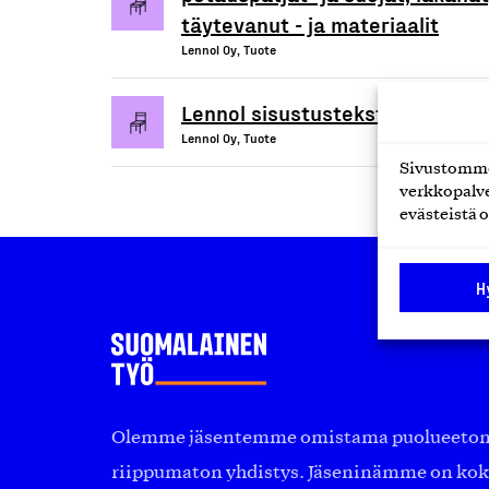
täytevanut - ja materiaalit
Lennol Oy, Tuote
Lennol sisustustekstiilit
Lennol Oy, Tuote
Sivustomme 
verkkopalve
evästeistä o
H
Olemme jäsentemme omistama puolueeton, 
riippumaton yhdistys. Jäseninämme on ko