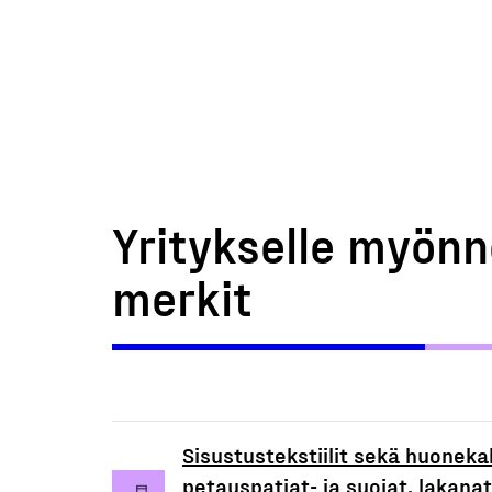
Yritykselle myönn
merkit
Sisustustekstiilit sekä huoneka
petauspatjat- ja suojat, lakanat