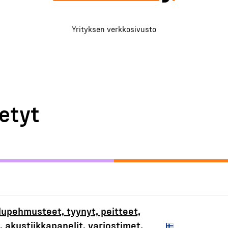
Yrityksen verkkosivusto
etyt
lupehmusteet, tyynyt, peitteet,
, akustiikkapanelit, varjostimet,