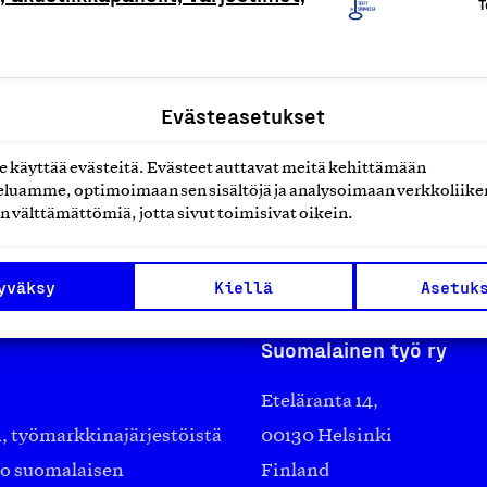
T
Evästeasetukset
T
käyttää evästeitä. Evästeet auttavat meitä kehittämään
luamme, optimoimaan sen sisältöjä ja analysoimaan verkkoliike
n välttämättömiä, jotta sivut toimisivat oikein.
yväksy
Kiellä
Asetuk
Suomalainen työ ry
Eteläranta 14,
työmarkkinajärjestöistä
00130 Helsinki
ko suomalaisen
Finland