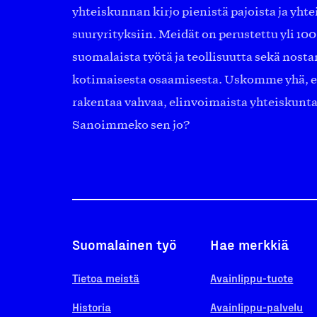
yhteiskunnan kirjo pienistä pajoista ja yhte
suuryrityksiin. Meidät on perustettu yli 10
suomalaista työtä ja teollisuutta sekä nost
kotimaisesta osaamisesta. Uskomme yhä, ett
rakentaa vahvaa, elinvoimaista yhteiskunt
Sanoimmeko sen jo?
Suomalainen työ
Hae merkkiä
Tietoa meistä
Avainlippu-tuote
Historia
Avainlippu-palvelu