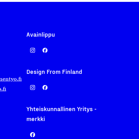
Avainlippu
Design From Finland
nentyo.fi
.fi
Yhteiskunnallinen Yritys -
merkki