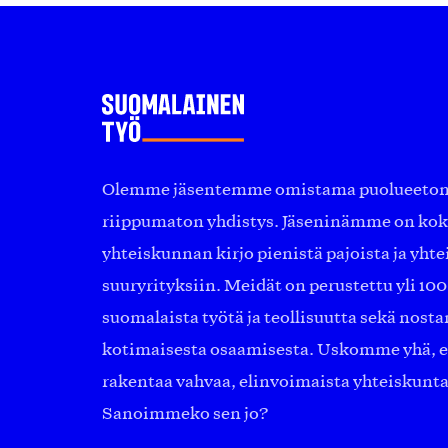
Olemme jäsentemme omistama puolueeton, 
riippumaton yhdistys. Jäseninämme on ko
yhteiskunnan kirjo pienistä pajoista ja yhte
suuryrityksiin. Meidät on perustettu yli 10
suomalaista työtä ja teollisuutta sekä nost
kotimaisesta osaamisesta. Uskomme yhä, ett
rakentaa vahvaa, elinvoimaista yhteiskunt
Sanoimmeko sen jo?