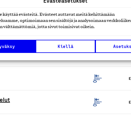
Evästeasetukset
E
käyttää evästeitä. Evästeet auttavat meitä kehittämään
luamme, optimoimaan sen sisältöjä ja analysoimaan verkkoliike
vontapalvelut
n välttämättömiä, jotta sivut toimisivat oikein.
E
yväksy
Kiellä
Asetuk
E
E
elut
E