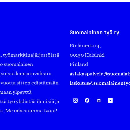
Suomalainen työ ry
Eteläranta 14,
työmarkkinajärjestöistä
00130 Helsinki
ko suomalaisen
Finland
asiakaspalvelu@suomalai
isöistä kansainvälisiin
laskutus@suomalainentyo
0 vuotta sitten edistämään
amaan ylpeyttä
ä työ yhdistää ihmisiä ja
aa. Me rakastamme työtä!