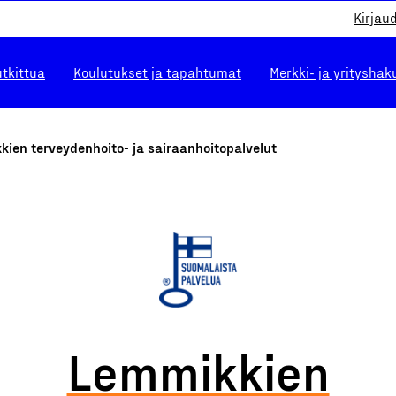
Kirjau
utkittua
Koulutukset ja tapahtumat
Merkki- ja yrityshak
ien terveydenhoito- ja sairaanhoitopalvelut
Lemmikkien