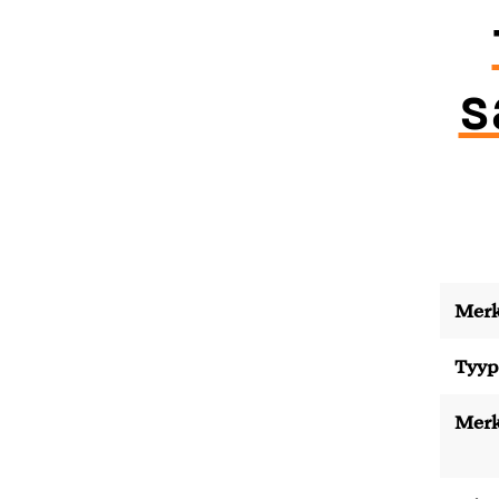
s
Merk
Tyyp
Merk