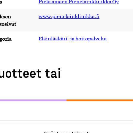
s
Pieksämäen Pieneläinklinikka Oy
yksen
www.pienelainklinikka.fi
kosivut
goria
Eläinlääkäri- ja hoitopalvelut
uotteet tai
 hevosalan