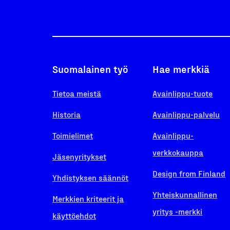
Suomalainen työ
Hae merkkiä
Tietoa meistä
Avainlippu-tuote
Historia
Avainlippu-palvelu
Toimielimet
Avainlippu-
verkkokauppa
Jäsenyritykset
Design from Finland
Yhdistyksen säännöt
Yhteiskunnallinen
Merkkien kriteerit ja
yritys -merkki
käyttöehdot