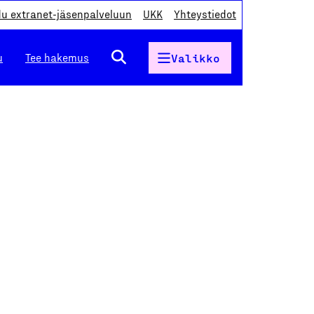
du extranet-jäsenpalveluun
UKK
Yhteystiedot
u
Tee hakemus
Valikko