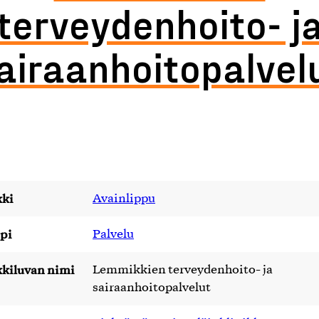
terveydenhoito- j
airaanhoitopalvel
ki
Avainlippu
pi
Palvelu
kiluvan nimi
Lemmikkien terveydenhoito- ja
sairaanhoitopalvelut