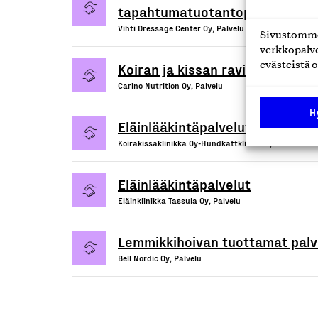
tapahtumatuotantopalvelut
Vihti Dressage Center Oy, Palvelu
Sivustomme 
verkkopalve
Koiran ja kissan ravitsemusneu
evästeistä o
Carino Nutrition Oy, Palvelu
H
Eläinlääkintäpalvelut
Koirakissaklinikka Oy-Hundkattklinik AB, Palvelu
Eläinlääkintäpalvelut
Eläinklinikka Tassula Oy, Palvelu
Lemmikkihoivan tuottamat palv
Bell Nordic Oy, Palvelu