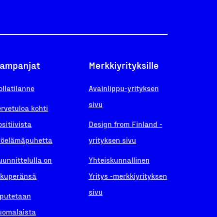
ampanjat
Merkkiyrityksille
ollatilanne
Avainlippu-yrityksen
sivu
ervetuloa kohti
ositiivista
Design from Finland -
yöelämäpuhetta
yrityksen sivu
uunnittelulla on
Yhteiskunnallinen
lkuperänsä
Yritys -merkkiyrityksen
sivu
iputetaan
uomalaista