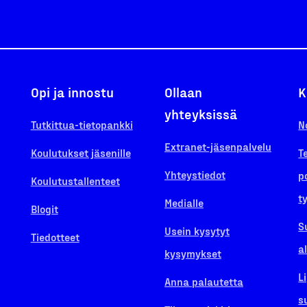
Opi ja innostu
Ollaan
K
yhteyksissä
Tutkittua-tietopankki
N
Extranet-jäsenpalvelu
Koulutukset jäsenille
T
Yhteystiedot
p
Koulutustallenteet
t
Medialle
Blogit
S
Usein kysytyt
Tiedotteet
a
kysymykset
L
Anna palautetta
s