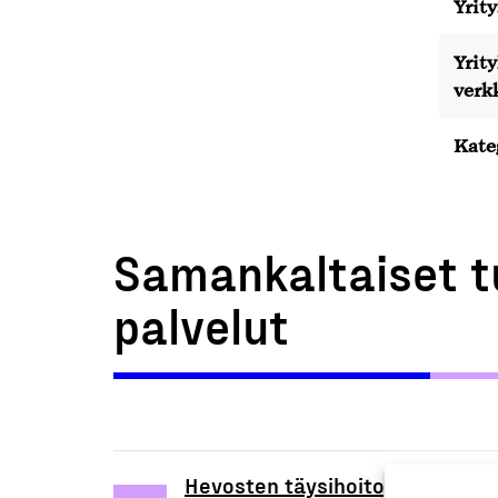
Yrity
Yrit
verk
Kate
Samankaltaiset t
palvelut
Hevosten täysihoitopalvelut ja