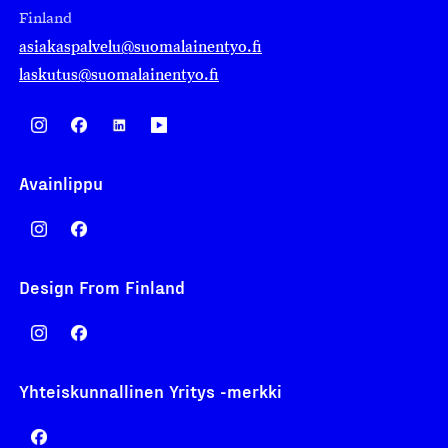
Finland
asiakaspalvelu@suomalainentyo.fi
laskutus@suomalainentyo.fi
Avainlippu
Design From Finland
Yhteiskunnallinen Yritys -merkki