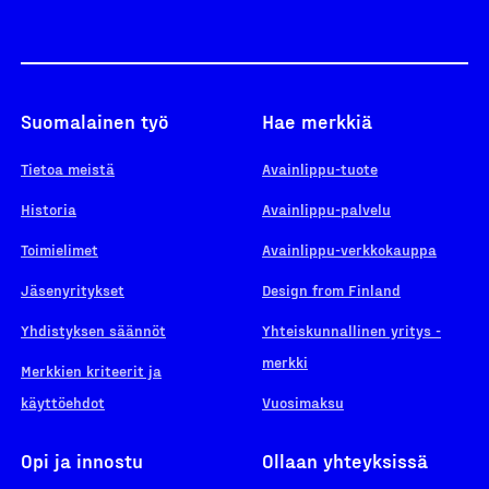
Suomalainen työ
Hae merkkiä
Tietoa meistä
Avainlippu-tuote
Historia
Avainlippu-palvelu
Toimielimet
Avainlippu-verkkokauppa
Jäsenyritykset
Design from Finland
Yhdistyksen säännöt
Yhteiskunnallinen yritys -
merkki
Merkkien kriteerit ja
käyttöehdot
Vuosimaksu
Opi ja innostu
Ollaan yhteyksissä