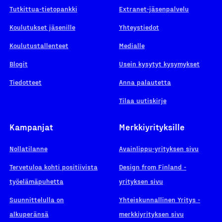
Tutkittua-tietopankki
Extranet-jäsenpalvelu
Koulutukset jäsenille
Yhteystiedot
Koulutustallenteet
Medialle
Blogit
Usein kysytyt kysymykset
Tiedotteet
Anna palautetta
Tilaa uutiskirje
Kampanjat
Merkkiyrityksille
Nollatilanne
Avainlippu-yrityksen sivu
Tervetuloa kohti positiivista
Design from Finland -
työelämäpuhetta
yrityksen sivu
Suunnittelulla on
Yhteiskunnallinen Yritys -
alkuperänsä
merkkiyrityksen sivu