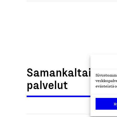
Samankaltaiset t
Sivustomme 
palvelut
verkkopalve
evästeistä o
H