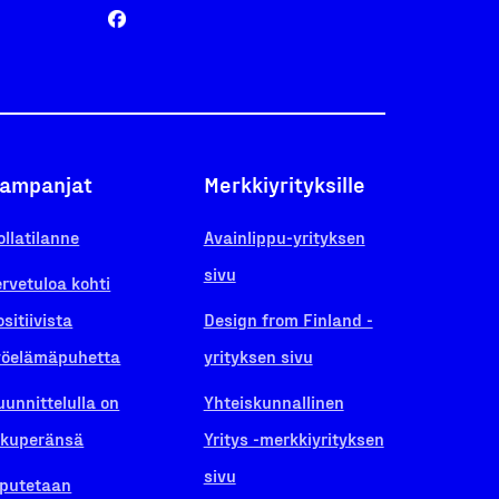
ampanjat
Merkkiyrityksille
ollatilanne
Avainlippu-yrityksen
sivu
ervetuloa kohti
ositiivista
Design from Finland -
yöelämäpuhetta
yrityksen sivu
uunnittelulla on
Yhteiskunnallinen
lkuperänsä
Yritys -merkkiyrityksen
sivu
iputetaan