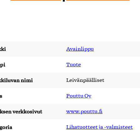
ki
Avainlippu
pi
Tuote
kiluvan nimi
Leivänpäälliset
s
Pouttu Oy
yksen verkkosivut
www.pouttu.fi
goria
Lihatuotteet ja -valmisteet