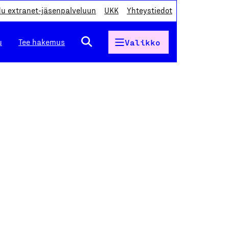
du extranet-jäsenpalveluun
UKK
Yhteystiedot
u
Tee hakemus
Valikko