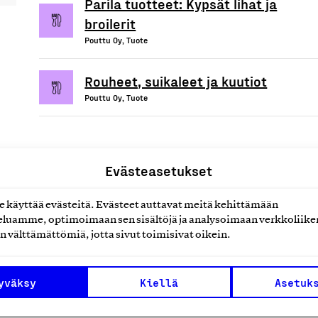
Parila tuotteet: Kypsät lihat ja
broilerit
Pouttu Oy, Tuote
Rouheet, suikaleet ja kuutiot
Pouttu Oy, Tuote
Evästeasetukset
uotteet tai
käyttää evästeitä. Evästeet auttavat meitä kehittämään
luamme, optimoimaan sen sisältöjä ja analysoimaan verkkoliike
n välttämättömiä, jotta sivut toimisivat oikein.
yväksy
Kiellä
Asetuk