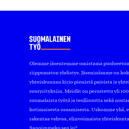
Olemme jäsentemme omistama puolueeton, 
riippumaton yhdistys. Jäseninämme on ko
yhteiskunnan kirjo pienistä pajoista ja yhte
suuryrityksiin. Meidät on perustettu yli 10
suomalaista työtä ja teollisuutta sekä nost
kotimaisesta osaamisesta. Uskomme yhä, ett
rakentaa vahvaa, elinvoimaista yhteiskunt
Sanoimmeko sen jo?