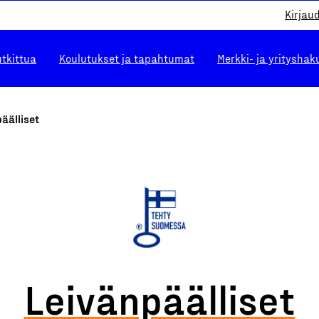
Kirjau
utkittua
Koulutukset ja tapahtumat
Merkki- ja yrityshak
äälliset
Leivänpäälliset