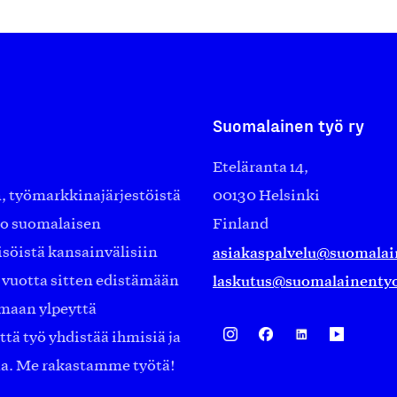
Suomalainen työ ry
Eteläranta 14,
työmarkkinajärjestöistä
00130 Helsinki
ko suomalaisen
Finland
asiakaspalvelu@suomalai
isöistä kansainvälisiin
laskutus@suomalainentyo
0 vuotta sitten edistämään
amaan ylpeyttä
ä työ yhdistää ihmisiä ja
aa. Me rakastamme työtä!