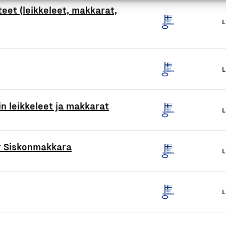
eet (leikkeleet, makkarat,
L
L
 leikkeleet ja makkarat
L
er Siskonmakkara
L
L