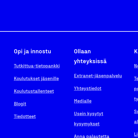
Opi ja innostu
Ollaan
K
yhteyksissä
Tutkittua-tietopankki
N
Extranet-jäsenpalvelu
Koulutukset jäsenille
T
Yhteystiedot
p
Koulutustallenteet
t
Medialle
Blogit
S
Usein kysytyt
Tiedotteet
a
kysymykset
L
Anna palautetta