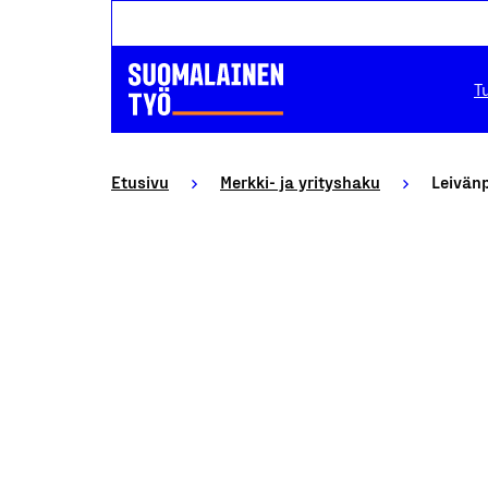
T
Etusivu
Merkki- ja yrityshaku
Leivänp