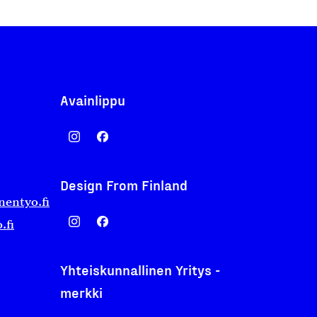
Avainlippu
Design From Finland
nentyo.fi
.fi
Yhteiskunnallinen Yritys -
merkki