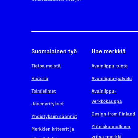
Suomalainen työ
Hae merkkiä
Tietoa meistä
Avainlippu-tuote
Historia
Avainlippu-palvelu
Toimielimet
Avainlippu-
verkkokauppa
Jäsenyritykset
Design from Finland
Yhdistyksen säännöt
Yhteiskunnallinen
Merkkien kriteerit ja
yritys -merkki