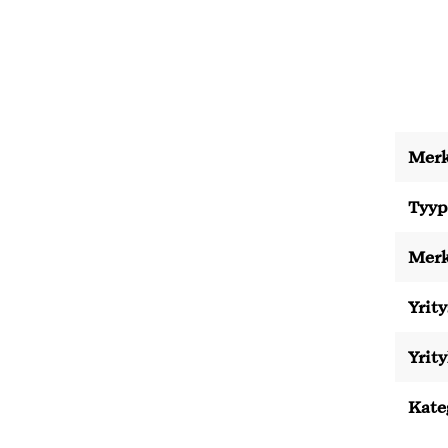
Merk
Tyyp
Merk
Yrity
Yrit
Kate