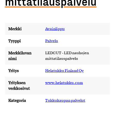
mittatilauspalvelu
Merkki
Avainlippu
Tyyppi
Palvelu
Merkkiluvan
LEDCUT - LED nauhojen
nimi
mittatilauspalvelu
Yritys
Helatukku Finland Oy
Yrityksen
www.helatukku.com
verkkosivut
Kategoria
Tukkukaupan palvelut