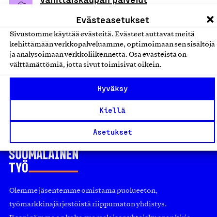
Wallenius Co Oy, Palvelu
Evästeasetukset
Tukkukaupan palvelut
Sivustomme käyttää evästeitä. Evästeet auttavat meitä
kehittämään verkkopalveluamme, optimoimaan sen sisältöjä
Brendia liikelahjapalvelu
ja analysoimaan verkkoliikennettä. Osa evästeistä on
välttämättömiä, jotta sivut toimisivat oikein.
Brendia Oy, Palvelu
Tukkukaupan palvelut
Hyväksy
Kiellä
Asetukset
Olemme jäsentemme omistama puolueeton,
työmarkkinajärjestöistä riippumaton yhdistys.