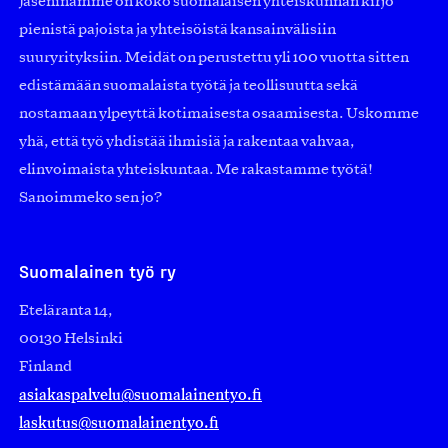
Jäseninämme on koko suomalaisen yhteiskunnan kirjo
pienistä pajoista ja yhteisöistä kansainvälisiin
suuryrityksiin. Meidät on perustettu yli 100 vuotta sitten
edistämään suomalaista työtä ja teollisuutta sekä
nostamaan ylpeyttä kotimaisesta osaamisesta. Uskomme
yhä, että työ yhdistää ihmisiä ja rakentaa vahvaa,
elinvoimaista yhteiskuntaa. Me rakastamme työtä!
Sanoimmeko sen jo?
Suomalainen työ ry
Eteläranta 14,
00130 Helsinki
Finland
asiakaspalvelu@suomalainentyo.fi
laskutus@suomalainentyo.fi