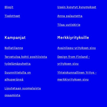
Blogit
Usein kysytyt kysymykset
Tiedotteet
Anna palautetta
Tilaa uutiskirje
Kampanjat
Merkkiyrityksille
Nollatilanne
Avainlippu-yrityksen sivu
Tervetuloa kohti positiivista
Design from Finland -
työelämäpuhetta
yrityksen sivu
Suunnittelulla on
Yhteiskunnallinen Yritys -
alkuperänsä
merkkiyrityksen sivu
Liputetaan suomalaista
osaamista