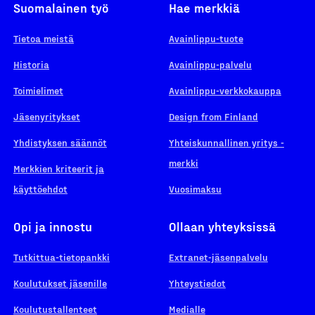
Suomalainen työ
Hae merkkiä
Tietoa meistä
Avainlippu-tuote
Historia
Avainlippu-palvelu
Toimielimet
Avainlippu-verkkokauppa
Jäsenyritykset
Design from Finland
Yhdistyksen säännöt
Yhteiskunnallinen yritys -
merkki
Merkkien kriteerit ja
käyttöehdot
Vuosimaksu
Opi ja innostu
Ollaan yhteyksissä
Tutkittua-tietopankki
Extranet-jäsenpalvelu
Koulutukset jäsenille
Yhteystiedot
Koulutustallenteet
Medialle