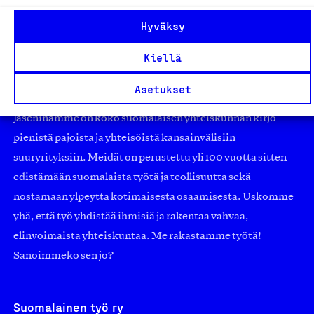
Hyväksy
Kiellä
Olemme jäsentemme omistama puolueeton,
Asetukset
työmarkkinajärjestöistä riippumaton yhdistys.
Jäseninämme on koko suomalaisen yhteiskunnan kirjo
pienistä pajoista ja yhteisöistä kansainvälisiin
suuryrityksiin. Meidät on perustettu yli 100 vuotta sitten
edistämään suomalaista työtä ja teollisuutta sekä
nostamaan ylpeyttä kotimaisesta osaamisesta. Uskomme
yhä, että työ yhdistää ihmisiä ja rakentaa vahvaa,
elinvoimaista yhteiskuntaa. Me rakastamme työtä!
Sanoimmeko sen jo?
Suomalainen työ ry