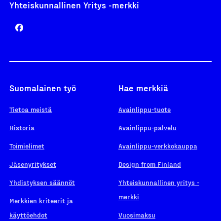
Yhteiskunnallinen Yritys -merkki
Suomalainen työ
Hae merkkiä
Tietoa meistä
Avainlippu-tuote
Historia
Avainlippu-palvelu
Toimielimet
Avainlippu-verkkokauppa
Jäsenyritykset
Design from Finland
Yhdistyksen säännöt
Yhteiskunnallinen yritys -
merkki
Merkkien kriteerit ja
käyttöehdot
Vuosimaksu