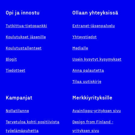
Opi ja innostu
Ollaan yhteyksissä
Tutkittua-tietopankki
Extranet-jäsenpalvelu
Koulutukset jäsenille
Yhteystiedot
Koulutustallenteet
Medialle
Blogit
Usein kysytyt kysymykset
Tiedotteet
Anna palautetta
Tilaa uutiskirje
Kampanjat
Merkkiyrityksille
Nollatilanne
Avainlippu-yrityksen sivu
Tervetuloa kohti positiivista
Design from Finland -
työelämäpuhetta
yrityksen sivu