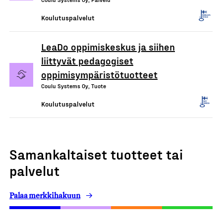
Koulutuspalvelut
LeaDo oppimiskeskus ja siihen
liittyvät pedagogiset
oppimisympäristötuotteet
Coulu Systems Oy, Tuote
Koulutuspalvelut
Samankaltaiset tuotteet tai
palvelut
Palaa merkkihakuun