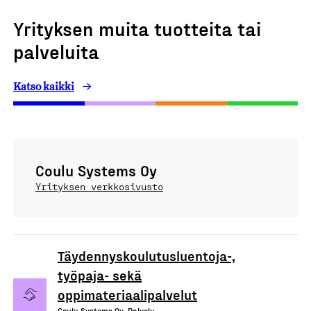
Yrityksen muita tuotteita tai
palveluita
Katso kaikki
Coulu Systems Oy
Yrityksen verkkosivusto
Täydennyskoulutusluentoja-,
työpaja- sekä
oppimateriaalipalvelut
Coulu Systems Oy, Palvelu