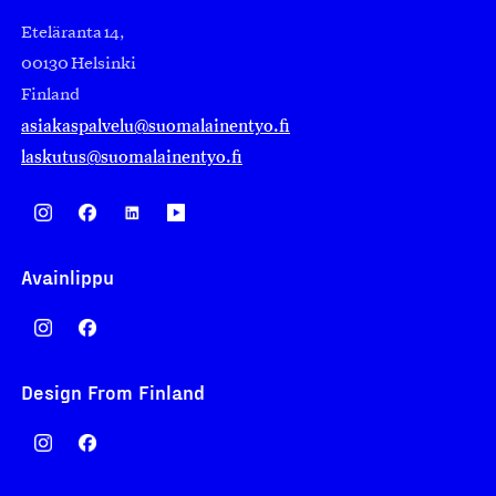
Eteläranta 14,
00130 Helsinki
Finland
asiakaspalvelu@suomalainentyo.fi
laskutus@suomalainentyo.fi
Avainlippu
Design From Finland