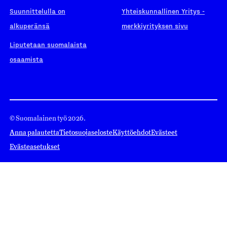
Suunnittelulla on
Yhteiskunnallinen Yritys -
alkuperänsä
merkkiyrityksen sivu
Liputetaan suomalaista
osaamista
© Suomalainen työ 2026.
Anna palautetta
Tietosuojaseloste
Käyttöehdot
Evästeet
Evästeasetukset