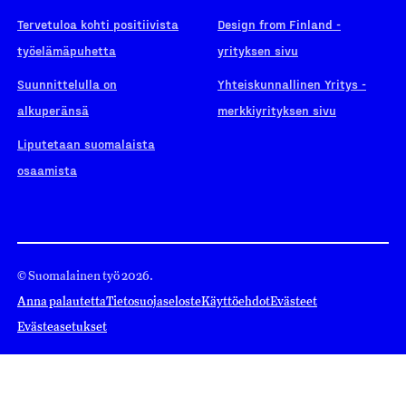
Tervetuloa kohti positiivista
Design from Finland -
työelämäpuhetta
yrityksen sivu
Suunnittelulla on
Yhteiskunnallinen Yritys -
alkuperänsä
merkkiyrityksen sivu
Liputetaan suomalaista
osaamista
© Suomalainen työ 2026.
Anna palautetta
Tietosuojaseloste
Käyttöehdot
Evästeet
Evästeasetukset