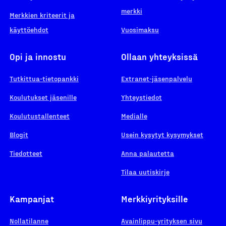
merkki
Merkkien kriteerit ja
käyttöehdot
Vuosimaksu
Opi ja innostu
Ollaan yhteyksissä
Tutkittua-tietopankki
Extranet-jäsenpalvelu
Koulutukset jäsenille
Yhteystiedot
Koulutustallenteet
Medialle
Blogit
Usein kysytyt kysymykset
Tiedotteet
Anna palautetta
Tilaa uutiskirje
Kampanjat
Merkkiyrityksille
Nollatilanne
Avainlippu-yrityksen sivu