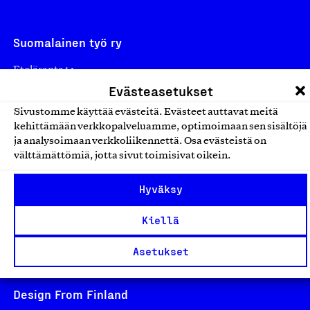
Suomalainen työ ry
Eteläranta 14,
Evästeasetukset
00130 Helsinki
Finland
Sivustomme käyttää evästeitä. Evästeet auttavat meitä
asiakaspalvelu@suomalainentyo.fi
kehittämään verkkopalveluamme, optimoimaan sen sisältöjä
ja analysoimaan verkkoliikennettä. Osa evästeistä on
laskutus@suomalainentyo.fi
välttämättömiä, jotta sivut toimisivat oikein.
Hyväksy
Kiellä
Avainlippu
Asetukset
Design From Finland