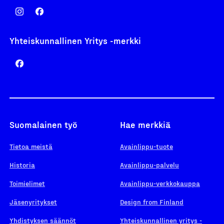
Yhteiskunnallinen Yritys -merkki
Suomalainen työ
Hae merkkiä
Tietoa meistä
Avainlippu-tuote
Historia
Avainlippu-palvelu
Toimielimet
Avainlippu-verkkokauppa
Jäsenyritykset
Design from Finland
Yhdistyksen säännöt
Yhteiskunnallinen yritys -