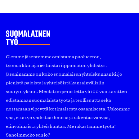
Olemme jäsentemme omistama puolueeton,
työmarkkinajärjestöistä riippumaton yhdistys.
Jäseninämme on koko suomalaisen yhteiskunnan kirjo
pienistä pajoista ja yhteisöistä kansainvälisiin
suuryrityksiin. Meidät on perustettu yli 100 vuotta sitten
edistämään suomalaista työtä ja teollisuutta sekä
nostamaan ylpeyttä kotimaisesta osaamisesta. Uskomme
yhä, että työ yhdistää ihmisiä ja rakentaa vahvaa,
elinvoimaista yhteiskuntaa. Me rakastamme työtä!
Sanoimmeko sen jo?