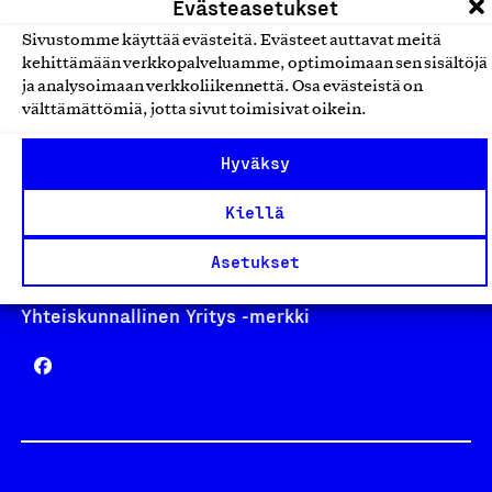
Evästeasetukset
Sivustomme käyttää evästeitä. Evästeet auttavat meitä
kehittämään verkkopalveluamme, optimoimaan sen sisältöjä
Avainlippu
ja analysoimaan verkkoliikennettä. Osa evästeistä on
välttämättömiä, jotta sivut toimisivat oikein.
Hyväksy
Design From Finland
Kiellä
Asetukset
Yhteiskunnallinen Yritys -merkki