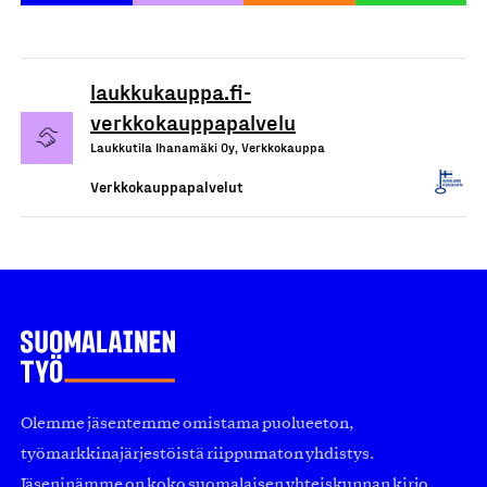
laukkukauppa.fi-
verkkokauppapalvelu
Laukkutila Ihanamäki Oy, Verkkokauppa
Verkkokauppapalvelut
Olemme jäsentemme omistama puolueeton,
työmarkkinajärjestöistä riippumaton yhdistys.
Jäseninämme on koko suomalaisen yhteiskunnan kirjo