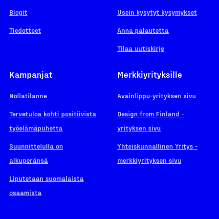
Blogit
Usein kysytyt kysymykset
Tiedotteet
Anna palautetta
Tilaa uutiskirje
Kampanjat
Merkkiyrityksille
Nollatilanne
Avainlippu-yrityksen sivu
Tervetuloa kohti positiivista
Design from Finland -
työelämäpuhetta
yrityksen sivu
Suunnittelulla on
Yhteiskunnallinen Yritys -
alkuperänsä
merkkiyrityksen sivu
Liputetaan suomalaista
osaamista