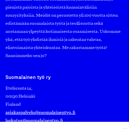
pienistä pajoista ja yhteisöistä kansainvälisiin
suuryrityksiin. Meidät on perustettu yli 100 vuotta sitten
edistämään suomalaista työtä ja teollisuutta sekä
nostamaan ylpeyttä kotimaisesta osaamisesta. Uskomme
yhä, että työ yhdistää ihmisiä ja rakentaa vahvaa,
elinvoimaista yhteiskuntaa. Me rakastamme työtä!
Sanoimmeko sen jo?
Suomalainen työ ry
Eteläranta 14,
00130 Helsinki
Finland
asiakaspalvelu@suomalainentyo.fi
laskutus@suomalainentyo.fi