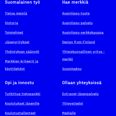
Suomalainen työ
Hae merkkiä
Tietoa meistä
Avainlippu-tuote
Historia
Avainlippu-palvelu
Toimielimet
Avainlippu-verkkokauppa
Jäsenyritykset
Design from Finland
Yhdistyksen säännöt
Yhteiskunnallinen yritys -
merkki
Merkkien kriteerit ja
käyttöehdot
Vuosimaksu
Opi ja innostu
Ollaan yhteyksissä
Tutkittua-tietopankki
Extranet-jäsenpalvelu
Koulutukset jäsenille
Yhteystiedot
Koulutustallenteet
Medialle