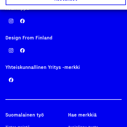
Avainlippu
Design From Finland
Yhteiskunnallinen Yritys -merkki
Suomalainen työ
Hae merkkiä
Tietoa meistä
Avainlippu-tuote