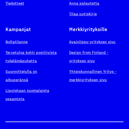
Tiedotteet
Anna palautetta
Tilaa uutiskirje
Kampanjat
Merkkiyrityksille
Nollatilanne
Avainlippu-yrityksen sivu
Tervetuloa kohti positiivista
Design from Finland -
työelämäpuhetta
yrityksen sivu
Suunnittelulla on
Yhteiskunnallinen Yritys -
alkuperänsä
merkkiyrityksen sivu
Liputetaan suomalaista
osaamista