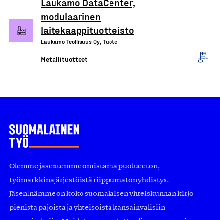
Laukamo DataCenter,
modulaarinen
laitekaappituotteisto
Laukamo Teollisuus Oy, Tuote
Metallituotteet
Olemme jäsentemme omistama puolueeton,
työmarkkinajärjestöistä riippumaton yhdistys.
Jäseninämme on koko suomalaisen yhteiskunnan kirjo
pienistä pajoista ja yhteisöistä kansainvälisiin