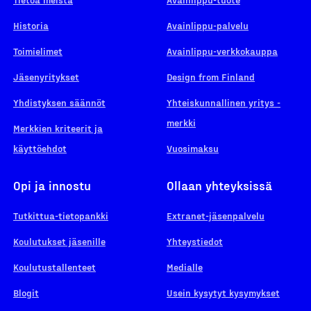
Historia
Avainlippu-palvelu
Toimielimet
Avainlippu-verkkokauppa
Jäsenyritykset
Design from Finland
Yhdistyksen säännöt
Yhteiskunnallinen yritys -
merkki
Merkkien kriteerit ja
käyttöehdot
Vuosimaksu
Opi ja innostu
Ollaan yhteyksissä
Tutkittua-tietopankki
Extranet-jäsenpalvelu
Koulutukset jäsenille
Yhteystiedot
Koulutustallenteet
Medialle
Blogit
Usein kysytyt kysymykset