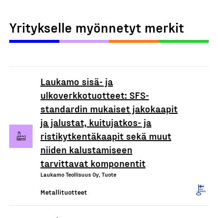
Yritykselle myönnetyt merkit
Laukamo sisä- ja
ulkoverkkotuotteet: SFS-
standardin mukaiset jakokaapit
ja jalustat, kuitujatkos- ja
ristikytkentäkaapit sekä muut
niiden kalustamiseen
tarvittavat komponentit
Laukamo Teollisuus Oy, Tuote
Metallituotteet