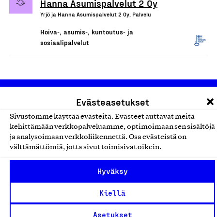
Hanna Asumispalvelut 2 Oy
Yrjö ja Hanna Asumispalvelut 2 Oy, Palvelu
Hoiva-, asumis-, kuntoutus- ja
sosiaalipalvelut
Evästeasetukset
Sivustomme käyttää evästeitä. Evästeet auttavat meitä
kehittämään verkkopalveluamme, optimoimaan sen sisältöjä
ja analysoimaan verkkoliikennettä. Osa evästeistä on
välttämättömiä, jotta sivut toimisivat oikein.
Olemme jäsentemme omistama puolueeton,
työmarkkinajärjestöistä riippumaton yhdistys.
Hyväksy
Jäseninämme on koko suomalaisen yhteiskunnan kirjo
pienistä pajoista ja yhteisöistä kansainvälisiin
Kiellä
suuryrityksiin. Meidät on perustettu yli 100 vuotta sitten
Asetukset
edistämään suomalaista työtä ja teollisuutta sekä