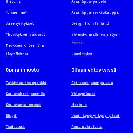
Historia
Avainlippu-palvelu
Toimielimet
Avainlippu-verkkokauppa
Jäsenyritykset
Design from Finland
Yhdistyksen säännöt
Yhteiskunnallinen yritys -
merkki
Merkkien kriteerit ja
käyttöehdot
Vuosimaksu
Opi ja innostu
Ollaan yhteyksissä
Tutkittua-tietopankki
Extranet-jäsenpalvelu
Koulutukset jäsenille
Yhteystiedot
Koulutustallenteet
Medialle
Blogit
Usein kysytyt kysymykset
Tiedotteet
Anna palautetta