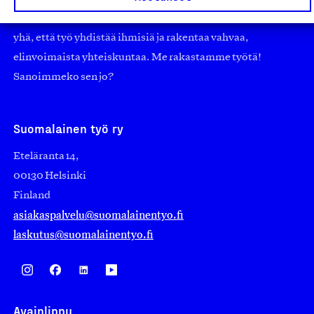
nostamaan ylpeyttä kotimaisesta osaamisesta. Uskomme
yhä, että työ yhdistää ihmisiä ja rakentaa vahvaa,
elinvoimaista yhteiskuntaa. Me rakastamme työtä!
Sanoimmeko sen jo?
Suomalainen työ ry
Eteläranta 14,
00130 Helsinki
Finland
asiakaspalvelu@suomalainentyo.fi
laskutus@suomalainentyo.fi
Avainlippu