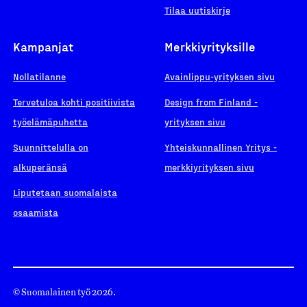
Tilaa uutiskirje
Kampanjat
Merkkiyrityksille
Nollatilanne
Avainlippu-yrityksen sivu
Tervetuloa kohti positiivista
Design from Finland -
työelämäpuhetta
yrityksen sivu
Suunnittelulla on
Yhteiskunnallinen Yritys -
alkuperänsä
merkkiyrityksen sivu
Liputetaan suomalaista
osaamista
© Suomalainen työ 2026.