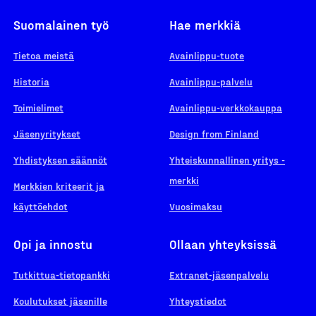
Suomalainen työ
Hae merkkiä
Tietoa meistä
Avainlippu-tuote
Historia
Avainlippu-palvelu
Toimielimet
Avainlippu-verkkokauppa
Jäsenyritykset
Design from Finland
Yhdistyksen säännöt
Yhteiskunnallinen yritys -
merkki
Merkkien kriteerit ja
käyttöehdot
Vuosimaksu
Opi ja innostu
Ollaan yhteyksissä
Tutkittua-tietopankki
Extranet-jäsenpalvelu
Koulutukset jäsenille
Yhteystiedot