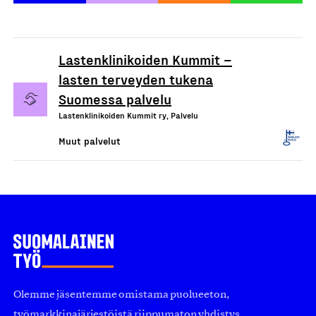
Lastenklinikoiden Kummit –
lasten terveyden tukena
Suomessa palvelu
Lastenklinikoiden Kummit ry, Palvelu
Muut palvelut
Olemme jäsentemme omistama puolueeton,
työmarkkinajärjestöistä riippumaton yhdistys.