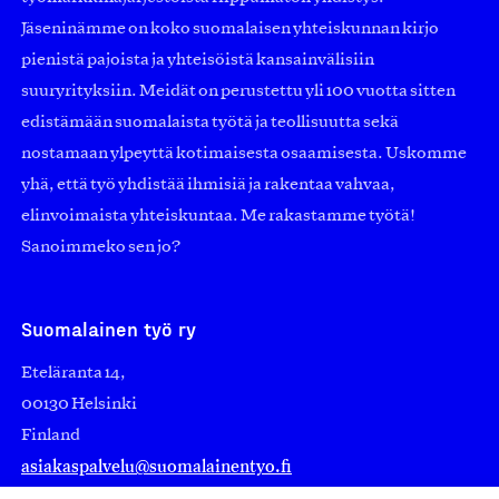
Jäseninämme on koko suomalaisen yhteiskunnan kirjo
pienistä pajoista ja yhteisöistä kansainvälisiin
suuryrityksiin. Meidät on perustettu yli 100 vuotta sitten
edistämään suomalaista työtä ja teollisuutta sekä
nostamaan ylpeyttä kotimaisesta osaamisesta. Uskomme
yhä, että työ yhdistää ihmisiä ja rakentaa vahvaa,
elinvoimaista yhteiskuntaa. Me rakastamme työtä!
Sanoimmeko sen jo?
Suomalainen työ ry
Eteläranta 14,
00130 Helsinki
Finland
asiakaspalvelu@suomalainentyo.fi
laskutus@suomalainentyo.fi