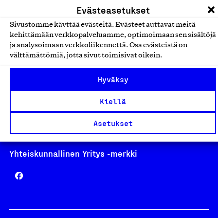
Evästeasetukset
Sivustomme käyttää evästeitä. Evästeet auttavat meitä
kehittämään verkkopalveluamme, optimoimaan sen sisältöjä
ja analysoimaan verkkoliikennettä. Osa evästeistä on
Avainlippu
välttämättömiä, jotta sivut toimisivat oikein.
Hyväksy
Kiellä
Design From Finland
Asetukset
Yhteiskunnallinen Yritys -merkki