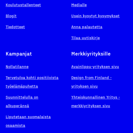
Koulutustallenteet
Medialle
Blogit
Usein kysytyt kysymykset
Tiedotteet
Anna palautetta
Tilaa uutiskirje
Kampanjat
Merkkiyrityksille
Nollatilanne
Avainlippu-yrityksen sivu
Tervetuloa kohti positiivista
Design from Finland -
työelämäpuhetta
yrityksen sivu
Suunnittelulla on
Yhteiskunnallinen Yritys -
alkuperänsä
merkkiyrityksen sivu
Liputetaan suomalaista
osaamista