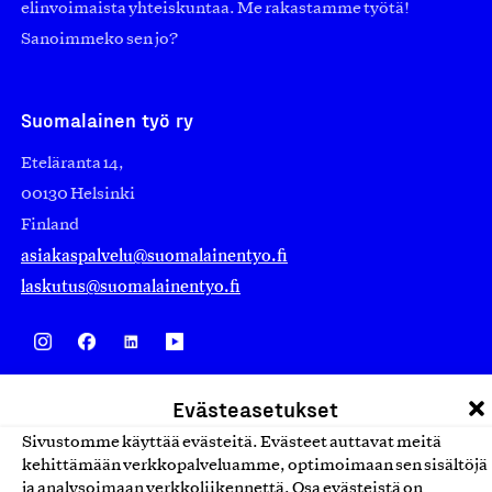
elinvoimaista yhteiskuntaa. Me rakastamme työtä!
Sanoimmeko sen jo?
Suomalainen työ ry
Eteläranta 14,
00130 Helsinki
Finland
asiakaspalvelu@suomalainentyo.fi
laskutus@suomalainentyo.fi
Avainlippu
Evästeasetukset
Sivustomme käyttää evästeitä. Evästeet auttavat meitä
kehittämään verkkopalveluamme, optimoimaan sen sisältöjä
ja analysoimaan verkkoliikennettä. Osa evästeistä on