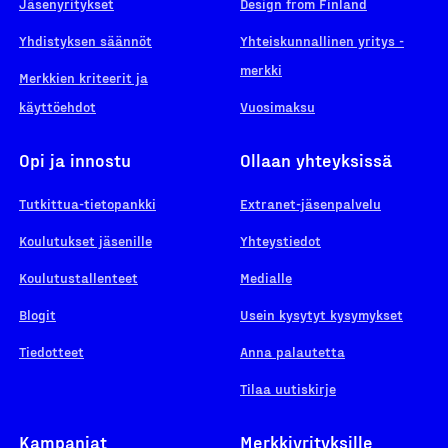
Jäsenyritykset
Design from Finland
Yhdistyksen säännöt
Yhteiskunnallinen yritys -
merkki
Merkkien kriteerit ja
käyttöehdot
Vuosimaksu
Opi ja innostu
Ollaan yhteyksissä
Tutkittua-tietopankki
Extranet-jäsenpalvelu
Koulutukset jäsenille
Yhteystiedot
Koulutustallenteet
Medialle
Blogit
Usein kysytyt kysymykset
Tiedotteet
Anna palautetta
Tilaa uutiskirje
Kampanjat
Merkkiyrityksille