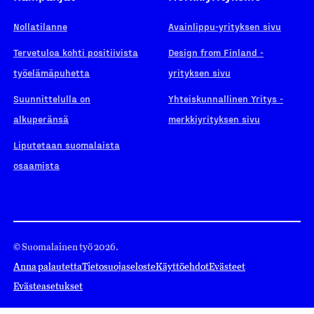
Nollatilanne
Avainlippu-yrityksen sivu
Tervetuloa kohti positiivista
Design from Finland -
työelämäpuhetta
yrityksen sivu
Suunnittelulla on
Yhteiskunnallinen Yritys -
alkuperänsä
merkkiyrityksen sivu
Liputetaan suomalaista
osaamista
© Suomalainen työ 2026.
Anna palautetta
Tietosuojaseloste
Käyttöehdot
Evästeet
Evästeasetukset