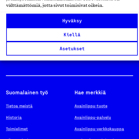
välttämättömiä, jotta sivut toimisivat oikein.
Design From Finland
Hyväksy
Kiellä
Yhteiskunnallinen Yritys -merkki
Asetukset
Suomalainen työ
Hae merkkiä
Tietoa meistä
Avainlippu-tuote
Historia
Avainlippu-palvelu
Toimielimet
Avainlippu-verkkokauppa