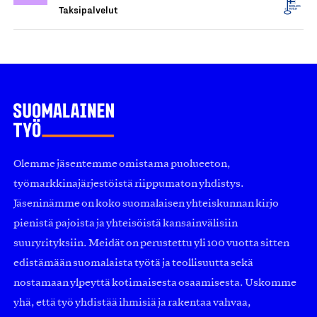
Taksipalvelut
Olemme jäsentemme omistama puolueeton,
työmarkkinajärjestöistä riippumaton yhdistys.
Jäseninämme on koko suomalaisen yhteiskunnan kirjo
pienistä pajoista ja yhteisöistä kansainvälisiin
suuryrityksiin. Meidät on perustettu yli 100 vuotta sitten
edistämään suomalaista työtä ja teollisuutta sekä
nostamaan ylpeyttä kotimaisesta osaamisesta. Uskomme
yhä, että työ yhdistää ihmisiä ja rakentaa vahvaa,