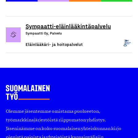
Sympaatti-eläinlääkintäpalvelu
Sympaatti Oy, Palvelu
Eläinlääkäri- ja hoitopalvelut
Olemme jäsentemme omistama puolueeton,
työmarkkinajärjestöistä riippumaton yhdistys.
Jäseninämme on koko suomalaisen yhteiskunnan kirjo
pienistä pajoista ja yhteisöistä kansainvälisiin