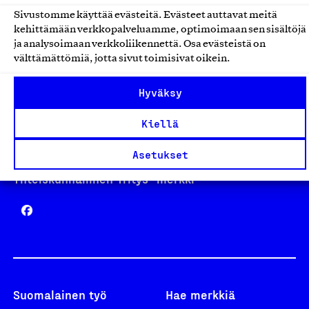
Sivustomme käyttää evästeitä. Evästeet auttavat meitä
kehittämään verkkopalveluamme, optimoimaan sen sisältöjä
Avainlippu
ja analysoimaan verkkoliikennettä. Osa evästeistä on
välttämättömiä, jotta sivut toimisivat oikein.
Hyväksy
Design From Finland
Kiellä
Asetukset
Yhteiskunnallinen Yritys -merkki
Suomalainen työ
Hae merkkiä