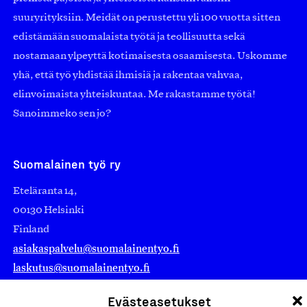
suuryrityksiin. Meidät on perustettu yli 100 vuotta sitten
edistämään suomalaista työtä ja teollisuutta sekä
nostamaan ylpeyttä kotimaisesta osaamisesta. Uskomme
yhä, että työ yhdistää ihmisiä ja rakentaa vahvaa,
elinvoimaista yhteiskuntaa. Me rakastamme työtä!
Sanoimmeko sen jo?
Suomalainen työ ry
Eteläranta 14,
00130 Helsinki
Finland
asiakaspalvelu@suomalainentyo.fi
laskutus@suomalainentyo.fi
Evästeasetukset