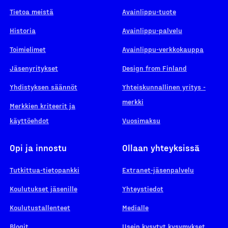
Tietoa meistä
Avainlippu-tuote
Historia
Avainlippu-palvelu
Toimielimet
Avainlippu-verkkokauppa
Jäsenyritykset
Design from Finland
Yhdistyksen säännöt
Yhteiskunnallinen yritys -
merkki
Merkkien kriteerit ja
käyttöehdot
Vuosimaksu
Opi ja innostu
Ollaan yhteyksissä
Tutkittua-tietopankki
Extranet-jäsenpalvelu
Koulutukset jäsenille
Yhteystiedot
Koulutustallenteet
Medialle
Blogit
Usein kysytyt kysymykset