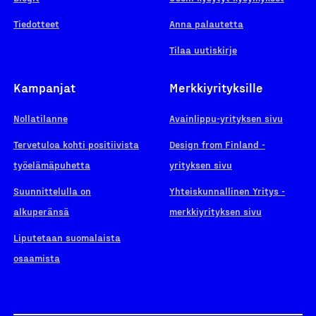
Tiedotteet
Anna palautetta
Tilaa uutiskirje
Kampanjat
Merkkiyrityksille
Nollatilanne
Avainlippu-yrityksen sivu
Tervetuloa kohti positiivista
Design from Finland -
työelämäpuhetta
yrityksen sivu
Suunnittelulla on
Yhteiskunnallinen Yritys -
alkuperänsä
merkkiyrityksen sivu
Liputetaan suomalaista
osaamista