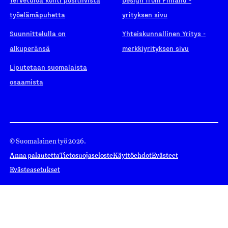
työelämäpuhetta
yrityksen sivu
Suunnittelulla on
Yhteiskunnallinen Yritys -
alkuperänsä
merkkiyrityksen sivu
Liputetaan suomalaista
osaamista
© Suomalainen työ 2026.
Anna palautetta
Tietosuojaseloste
Käyttöehdot
Evästeet
Evästeasetukset