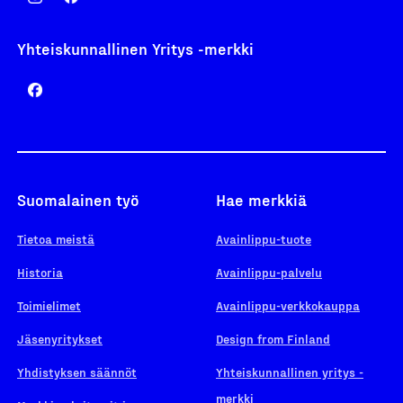
Yhteiskunnallinen Yritys -merkki
Suomalainen työ
Hae merkkiä
Tietoa meistä
Avainlippu-tuote
Historia
Avainlippu-palvelu
Toimielimet
Avainlippu-verkkokauppa
Jäsenyritykset
Design from Finland
Yhdistyksen säännöt
Yhteiskunnallinen yritys -
merkki