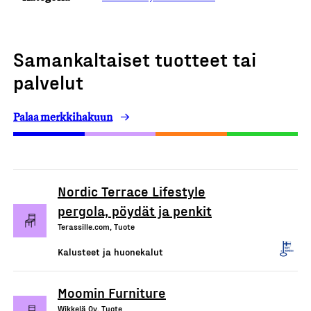
Samankaltaiset tuotteet tai
palvelut
Palaa merkkihakuun
Nordic Terrace Lifestyle
pergola, pöydät ja penkit
Terassille.com, Tuote
Kalusteet ja huonekalut
Moomin Furniture
Wikkelä Oy, Tuote