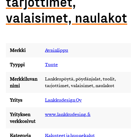
tarjottimet,
valaisimet, naulakot
Merkki
Avainlippu
Tyyppi
Tuote
Merkkiluvan
Lankkupöytä, pöydänjalat, tuolit,
nimi
tarjottimet, valaisimet, naulakot
Yritys
Lankkudesign Oy
Yrityksen
www.lankkudesing.fi
verkkosivut
Kategoria
Kalusteet ja huonekalut