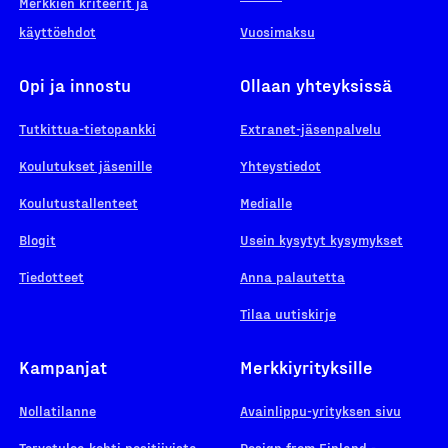
Merkkien kriteerit ja
käyttöehdot
Vuosimaksu
Opi ja innostu
Ollaan yhteyksissä
Tutkittua-tietopankki
Extranet-jäsenpalvelu
Koulutukset jäsenille
Yhteystiedot
Koulutustallenteet
Medialle
Blogit
Usein kysytyt kysymykset
Tiedotteet
Anna palautetta
Tilaa uutiskirje
Kampanjat
Merkkiyrityksille
Nollatilanne
Avainlippu-yrityksen sivu
Tervetuloa kohti positiivista
Design from Finland -