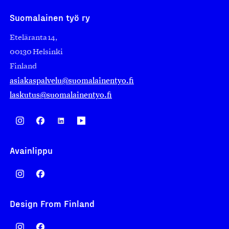
Suomalainen työ ry
Eteläranta 14,
00130 Helsinki
Finland
asiakaspalvelu@suomalainentyo.fi
laskutus@suomalainentyo.fi
Avainlippu
Design From Finland