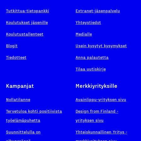
Tutkittua-tietopankki
Extranet-jäsenpalvelu
Koulutukset jäsenille
Yhteystiedot
Koulutustallenteet
Medialle
Blogit
Usein kysytyt kysymykset
Tiedotteet
Anna palautetta
Tilaa uutiskirje
Kampanjat
Merkkiyrityksille
Nollatilanne
Avainlippu-yrityksen sivu
Tervetuloa kohti positiivista
Design from Finland -
työelämäpuhetta
yrityksen sivu
Suunnittelulla on
Yhteiskunnallinen Yritys -
alkuperänsä
merkkiyrityksen sivu