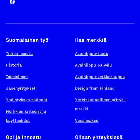
Suomalainen työ
Hae merkkiä
Tietoa meistä
Avainlippu-tuote
Historia
Avainlippu-palvelu
Toimielimet
Avainlippu-verkkokauppa
Jäsenyritykset
Design from Finland
Yhdistyksen säännöt
Yhteiskunnallinen yritys -
merkki
Merkkien kriteerit ja
käyttöehdot
Vuosimaksu
Opi ja innostu
Ollaan yhteyksissä