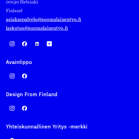
00130 Helsinki
Finland
asiakaspalvelu@suomalainentyo.fi
laskutus@suomalainentyo.fi
Avainlippu
Design From Finland
Yhteiskunnallinen Yritys -merkki