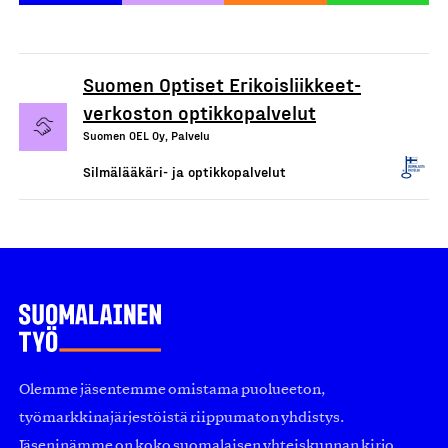
Suomen Optiset Erikoisliikkeet-
verkoston optikkopalvelut
Suomen OEL Oy, Palvelu
Silmälääkäri- ja optikkopalvelut
Olemme jäsentemme omistama puolueeton,
työmarkkinajärjestöistä riippumaton yhdistys.
Jäseninämme on koko suomalaisen yhteiskunnan kirjo