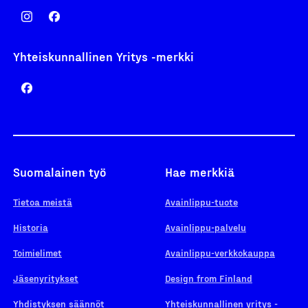
Yhteiskunnallinen Yritys -merkki
Suomalainen työ
Hae merkkiä
Tietoa meistä
Avainlippu-tuote
Historia
Avainlippu-palvelu
Toimielimet
Avainlippu-verkkokauppa
Jäsenyritykset
Design from Finland
Yhdistyksen säännöt
Yhteiskunnallinen yritys -