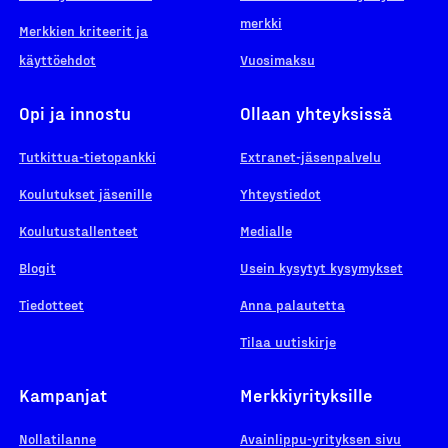
merkki
Merkkien kriteerit ja
käyttöehdot
Vuosimaksu
Opi ja innostu
Ollaan yhteyksissä
Tutkittua-tietopankki
Extranet-jäsenpalvelu
Koulutukset jäsenille
Yhteystiedot
Koulutustallenteet
Medialle
Blogit
Usein kysytyt kysymykset
Tiedotteet
Anna palautetta
Tilaa uutiskirje
Kampanjat
Merkkiyrityksille
Nollatilanne
Avainlippu-yrityksen sivu