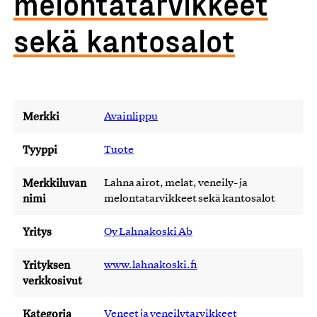
melontatarvikkeet
sekä kantosalot
Merkki
Avainlippu
Tyyppi
Tuote
Merkkiluvan
Lahna airot, melat, veneily- ja
nimi
melontatarvikkeet sekä kantosalot
Yritys
Oy Lahnakoski Ab
Yrityksen
www.lahnakoski.fi
verkkosivut
Kategoria
Veneet ja veneilytarvikkeet