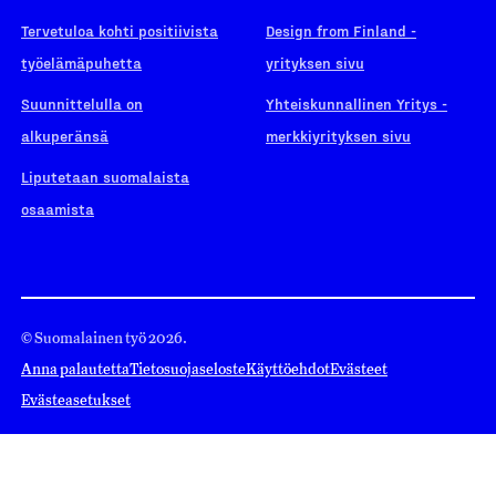
Tervetuloa kohti positiivista
Design from Finland -
työelämäpuhetta
yrityksen sivu
Suunnittelulla on
Yhteiskunnallinen Yritys -
alkuperänsä
merkkiyrityksen sivu
Liputetaan suomalaista
osaamista
© Suomalainen työ 2026.
Anna palautetta
Tietosuojaseloste
Käyttöehdot
Evästeet
Evästeasetukset