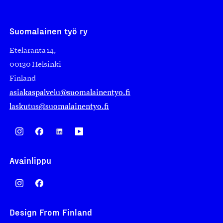
Suomalainen työ ry
Eteläranta 14,
00130 Helsinki
Finland
asiakaspalvelu@suomalainentyo.fi
laskutus@suomalainentyo.fi
Avainlippu
Design From Finland