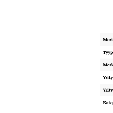
Merk
Tyyp
Merk
Yrity
Yrit
Kate