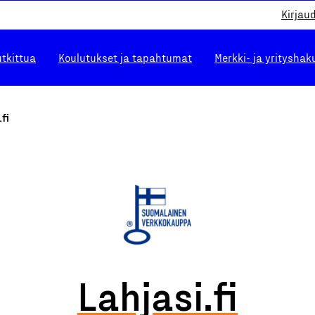
Kirjau
utkittua
Koulutukset ja tapahtumat
Merkki- ja yrityshak
fi
Lahjasi.fi