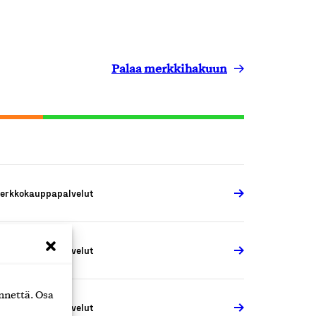
Palaa merkkihakuun
erkkokauppapalvelut
erkkokauppapalvelut
nnettä. Osa
erkkokauppapalvelut