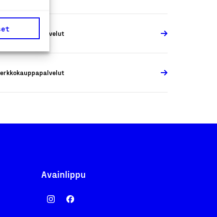
set
erkkokauppapalvelut
erkkokauppapalvelut
Avainlippu