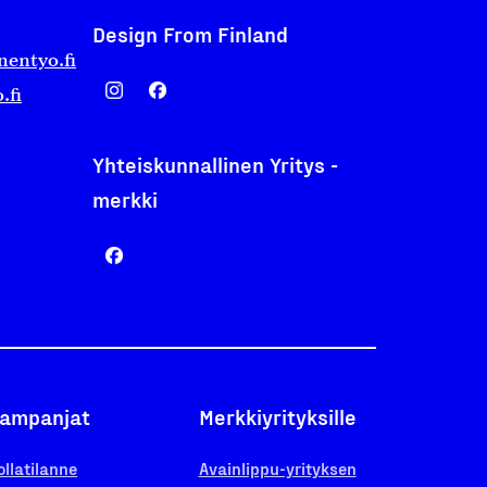
Design From Finland
nentyo.fi
.fi
Yhteiskunnallinen Yritys -
merkki
ampanjat
Merkkiyrityksille
ollatilanne
Avainlippu-yrityksen