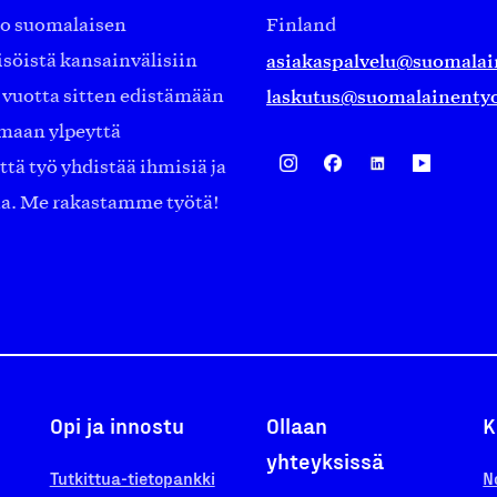
ko suomalaisen
Finland
asiakaspalvelu@suomalai
isöistä kansainvälisiin
laskutus@suomalainentyo
0 vuotta sitten edistämään
amaan ylpeyttä
ä työ yhdistää ihmisiä ja
aa. Me rakastamme työtä!
Opi ja innostu
Ollaan
K
yhteyksissä
Tutkittua-tietopankki
N