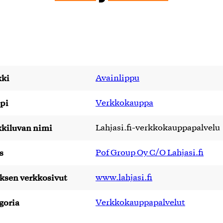
ki
Avainlippu
pi
Verkkokauppa
kiluvan nimi
Lahjasi.fi-verkkokauppapalvelu
s
Pof Group Oy C/O Lahjasi.fi
yksen verkkosivut
www.lahjasi.fi
goria
Verkkokauppapalvelut