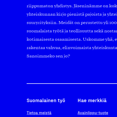
riippumaton yhdistys. Jäseninämme on ko
yhteiskunnan kirjo pienistä pajoista ja yhte
suuryrityksiin. Meidät on perustettu yli 10
suomalaista työtä ja teollisuutta sekä nost
kotimaisesta osaamisesta. Uskomme yhä, ett
rakentaa vahvaa, elinvoimaista yhteiskunt
Sanoimmeko sen jo?
Suomalainen työ
Hae merkkiä
Tietoa meistä
Avainlippu-tuote