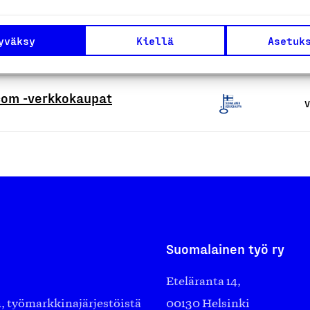
yväksy
Kiellä
Asetuk
V
.com -verkkokaupat
V
Suomalainen työ ry
Eteläranta 14,
työmarkkinajärjestöistä
00130 Helsinki