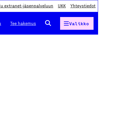
du extranet-jäsenpalveluun
UKK
Yhteystiedot
u
Tee hakemus
Valikko