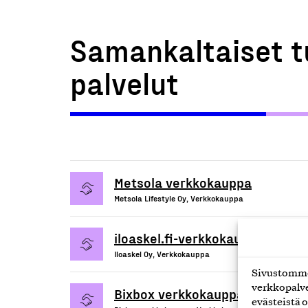
Samankaltaiset t
palvelut
Metsola verkkokauppa
Metsola Lifestyle Oy, Verkkokauppa
iloaskel.fi-verkkokauppapalvelu
Iloaskel Oy, Verkkokauppa
Sivustomme 
verkkopalve
Bixbox verkkokauppa
evästeistä o