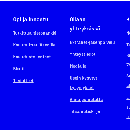
Opi ja innostu
Ollaan
K
yhteyksissä
Tutkittua-tietopankki
N
Extranet-jäsenpalvelu
Koulutukset jäsenille
T
Yhteystiedot
p
Koulutustallenteet
t
Medialle
Blogit
S
Usein kysytyt
Tiedotteet
a
kysymykset
L
Anna palautetta
s
Tilaa uutiskirje
o