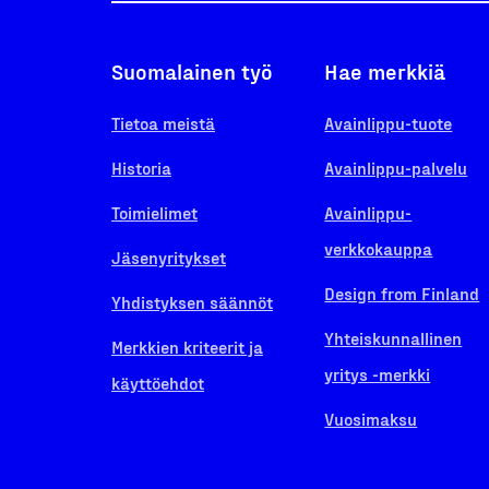
Suomalainen työ
Hae merkkiä
Tietoa meistä
Avainlippu-tuote
Historia
Avainlippu-palvelu
Toimielimet
Avainlippu-
verkkokauppa
Jäsenyritykset
Design from Finland
Yhdistyksen säännöt
Yhteiskunnallinen
Merkkien kriteerit ja
yritys -merkki
käyttöehdot
Vuosimaksu