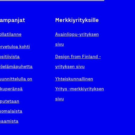
ampanjat
Merkkiyrityksille
ollatilanne
Avainlippu-yrityksen
sivu
ervetuloa kohti
ositiivista
Design from Finland -
yöelämäpuhetta
yrityksen sivu
uunnittelulla on
Yhteiskunnallinen
lkuperänsä
Yritys -merkkiyrityksen
sivu
iputetaan
uomalaista
saamista