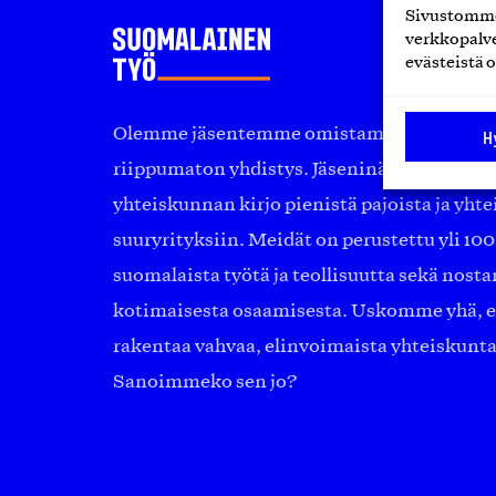
Sivustomme 
verkkopalve
evästeistä o
Olemme jäsentemme omistama puolueeton, 
H
riippumaton yhdistys. Jäseninämme on ko
yhteiskunnan kirjo pienistä pajoista ja yhte
suuryrityksiin. Meidät on perustettu yli 10
suomalaista työtä ja teollisuutta sekä nost
kotimaisesta osaamisesta. Uskomme yhä, ett
rakentaa vahvaa, elinvoimaista yhteiskunt
Sanoimmeko sen jo?