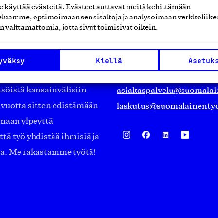
käyttää evästeitä. Evästeet auttavat meitä kehittämään
luamme, optimoimaan sen sisältöjä ja analysoimaan verkkoliike
Suomalainen työ ry
n välttämättömiä, jotta sivut toimisivat oikein.
Eteläranta 14,
työmarkkinajärjestöistä
00130 Helsinki
yväksy
Kiellä
Asetuk
ko suomalaisen
Finland
asiakaspalvelu@suomalai
isöistä kansainvälisiin
laskutus@suomalainentyo
0 vuotta sitten edistämään
amaan ylpeyttä
ä työ yhdistää ihmisiä ja
aa. Me rakastamme työtä!