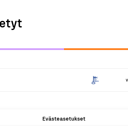
etyt
V
Evästeasetukset