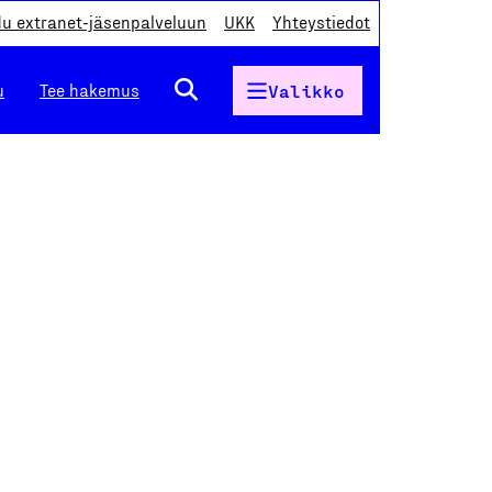
du extranet-jäsenpalveluun
UKK
Yhteystiedot
u
Tee hakemus
Valikko