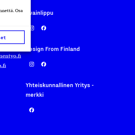
nnettä. Osa
Avainlippu
set
Design From Finland
nentyo.fi
.fi
Yhteiskunnallinen Yritys -
merkki