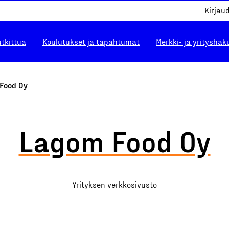
Kirjau
utkittua
Koulutukset ja tapahtumat
Merkki- ja yrityshak
Food Oy
Lagom Food Oy
Yrityksen verkkosivusto