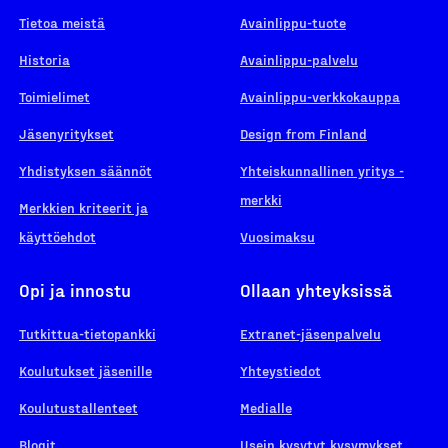
Tietoa meistä
Avainlippu-tuote
Historia
Avainlippu-palvelu
Toimielimet
Avainlippu-verkkokauppa
Jäsenyritykset
Design from Finland
Yhdistyksen säännöt
Yhteiskunnallinen yritys -
merkki
Merkkien kriteerit ja
käyttöehdot
Vuosimaksu
Opi ja innostu
Ollaan yhteyksissä
Tutkittua-tietopankki
Extranet-jäsenpalvelu
Koulutukset jäsenille
Yhteystiedot
Koulutustallenteet
Medialle
Blogit
Usein kysytyt kysymykset