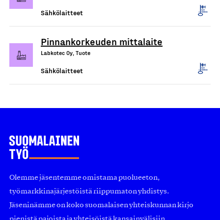
Sähkölaitteet
Pinnankorkeuden mittalaite
Labkotec Oy, Tuote
Sähkölaitteet
Olemme jäsentemme omistama puolueeton,
työmarkkinajärjestöistä riippumaton yhdistys.
Jäseninämme on koko suomalaisen yhteiskunnan kirjo
pienistä pajoista ja yhteisöistä kansainvälisiin