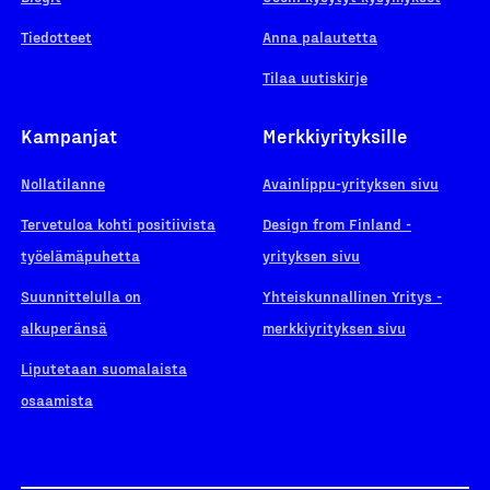
Tiedotteet
Anna palautetta
Tilaa uutiskirje
Kampanjat
Merkkiyrityksille
Nollatilanne
Avainlippu-yrityksen sivu
Tervetuloa kohti positiivista
Design from Finland -
työelämäpuhetta
yrityksen sivu
Suunnittelulla on
Yhteiskunnallinen Yritys -
alkuperänsä
merkkiyrityksen sivu
Liputetaan suomalaista
osaamista