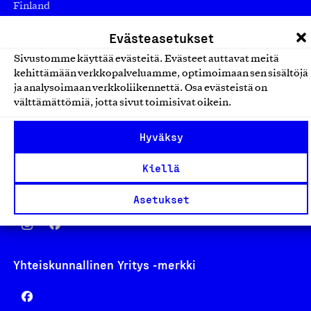
Finland
asiakaspalvelu@suomalainentyo.fi
Evästeasetukset
laskutus@suomalainentyo.fi
Sivustomme käyttää evästeitä. Evästeet auttavat meitä
kehittämään verkkopalveluamme, optimoimaan sen sisältöjä
ja analysoimaan verkkoliikennettä. Osa evästeistä on
välttämättömiä, jotta sivut toimisivat oikein.
Avainlippu
Hyväksy
Kiellä
Design From Finland
Asetukset
Yhteiskunnallinen Yritys -merkki