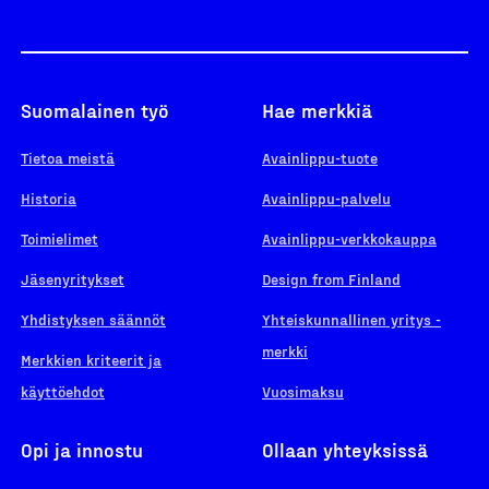
Suomalainen työ
Hae merkkiä
Tietoa meistä
Avainlippu-tuote
Historia
Avainlippu-palvelu
Toimielimet
Avainlippu-verkkokauppa
Jäsenyritykset
Design from Finland
Yhdistyksen säännöt
Yhteiskunnallinen yritys -
merkki
Merkkien kriteerit ja
käyttöehdot
Vuosimaksu
Opi ja innostu
Ollaan yhteyksissä