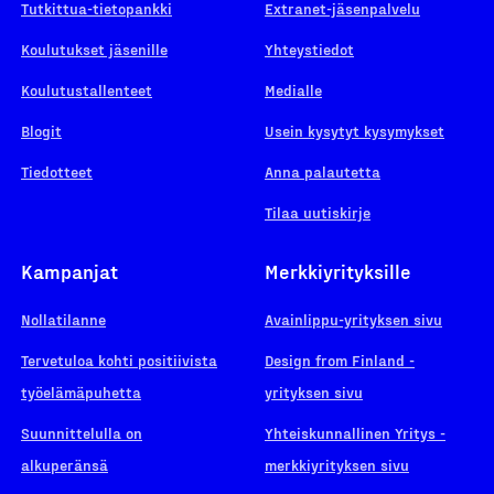
Tutkittua-tietopankki
Extranet-jäsenpalvelu
Koulutukset jäsenille
Yhteystiedot
Koulutustallenteet
Medialle
Blogit
Usein kysytyt kysymykset
Tiedotteet
Anna palautetta
Tilaa uutiskirje
Kampanjat
Merkkiyrityksille
Nollatilanne
Avainlippu-yrityksen sivu
Tervetuloa kohti positiivista
Design from Finland -
työelämäpuhetta
yrityksen sivu
Suunnittelulla on
Yhteiskunnallinen Yritys -
alkuperänsä
merkkiyrityksen sivu