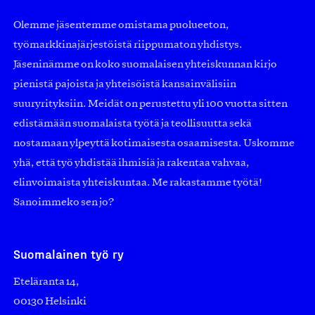
Olemme jäsentemme omistama puolueeton,
työmarkkinajärjestöistä riippumaton yhdistys.
Jäseninämme on koko suomalaisen yhteiskunnan kirjo
pienistä pajoista ja yhteisöistä kansainvälisiin
suuryrityksiin. Meidät on perustettu yli 100 vuotta sitten
edistämään suomalaista työtä ja teollisuutta sekä
nostamaan ylpeyttä kotimaisesta osaamisesta. Uskomme
yhä, että työ yhdistää ihmisiä ja rakentaa vahvaa,
elinvoimaista yhteiskuntaa. Me rakastamme työtä!
Sanoimmeko sen jo?
Suomalainen työ ry
Eteläranta 14,
00130 Helsinki