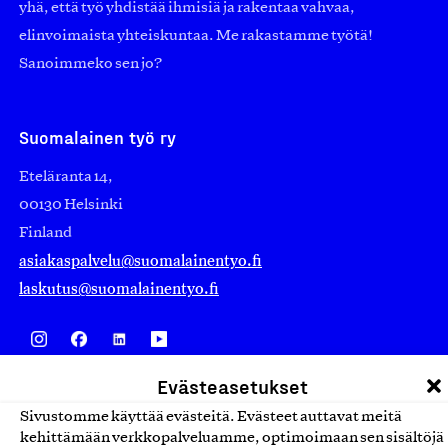
yhä, että työ yhdistää ihmisiä ja rakentaa vahvaa,
elinvoimaista yhteiskuntaa. Me rakastamme työtä!
Sanoimmeko sen jo?
Suomalainen työ ry
Eteläranta 14,
00130 Helsinki
Finland
asiakaspalvelu@suomalainentyo.fi
laskutus@suomalainentyo.fi
Evästeasetukset
Avainlippu
Sivustomme käyttää evästeitä. Evästeet auttavat meitä
kehittämään verkkopalveluamme, optimoimaan sen sisältöjä