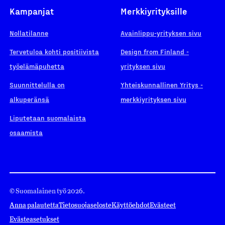
Kampanjat
Merkkiyrityksille
Nollatilanne
Avainlippu-yrityksen sivu
Tervetuloa kohti positiivista
Design from Finland -
työelämäpuhetta
yrityksen sivu
Suunnittelulla on
Yhteiskunnallinen Yritys -
alkuperänsä
merkkiyrityksen sivu
Liputetaan suomalaista
osaamista
© Suomalainen työ 2026.
Anna palautetta
Tietosuojaseloste
Käyttöehdot
Evästeet
Evästeasetukset