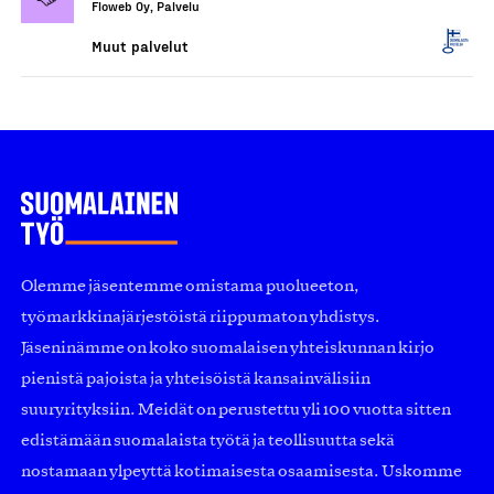
Floweb Oy, Palvelu
Muut palvelut
Olemme jäsentemme omistama puolueeton,
työmarkkinajärjestöistä riippumaton yhdistys.
Jäseninämme on koko suomalaisen yhteiskunnan kirjo
pienistä pajoista ja yhteisöistä kansainvälisiin
suuryrityksiin. Meidät on perustettu yli 100 vuotta sitten
edistämään suomalaista työtä ja teollisuutta sekä
nostamaan ylpeyttä kotimaisesta osaamisesta. Uskomme