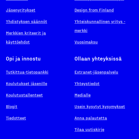
Jäsenyritykset
Design from Finland
Yhdistyksen säännöt
Yhteiskunnallinen yritys -
merkki
Merkkien kriteerit ja
käyttöehdot
Vuosimaksu
Opi ja innostu
Ollaan yhteyksissä
Tutkittua-tietopankki
Extranet-jäsenpalvelu
Koulutukset jäsenille
Yhteystiedot
Koulutustallenteet
Medialle
Blogit
Usein kysytyt kysymykset
Tiedotteet
Anna palautetta
Tilaa uutiskirje