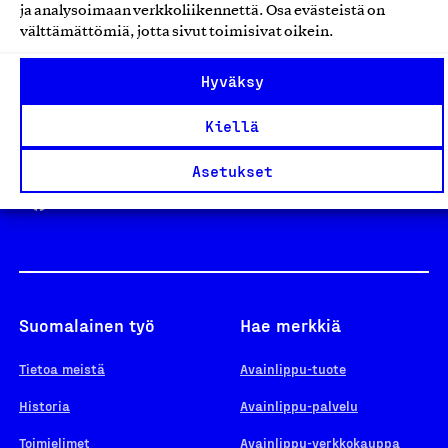
ja analysoimaan verkkoliikennettä. Osa evästeistä on
välttämättömiä, jotta sivut toimisivat oikein.
Design From Finland
Hyväksy
Kiellä
Yhteiskunnallinen Yritys -merkki
Asetukset
Suomalainen työ
Hae merkkiä
Tietoa meistä
Avainlippu-tuote
Historia
Avainlippu-palvelu
Toimielimet
Avainlippu-verkkokauppa