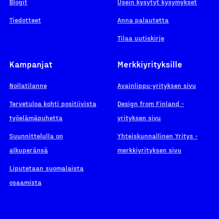
Blogit
Usein kysytyt kysymykset
Tiedotteet
Anna palautetta
Tilaa uutiskirje
Kampanjat
Merkkiyrityksille
Nollatilanne
Avainlippu-yrityksen sivu
Tervetuloa kohti positiivista
Design from Finland -
työelämäpuhetta
yrityksen sivu
Suunnittelulla on
Yhteiskunnallinen Yritys -
alkuperänsä
merkkiyrityksen sivu
Liputetaan suomalaista
osaamista