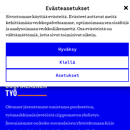
Evästeasetukset
Muut vaatteet ja asusteet
Sivustomme käyttää evästeitä. Evästeet auttavat meitä
kehittämään verkkopalveluamme, optimoimaan sen sisältöjä
Teva-vetoketjut
ja analysoimaan verkkoliikennettä. Osa evästeistä on
Teva-Team Oy, Tuote
välttämättömiä, jotta sivut toimisivat oikein.
Muut vaatteet ja asusteet
Hyväksy
Kiellä
Asetukset
Olemme jäsentemme omistama puolueeton,
työmarkkinajärjestöistä riippumaton yhdistys.
Jäseninämme on koko suomalaisen yhteiskunnan kirjo