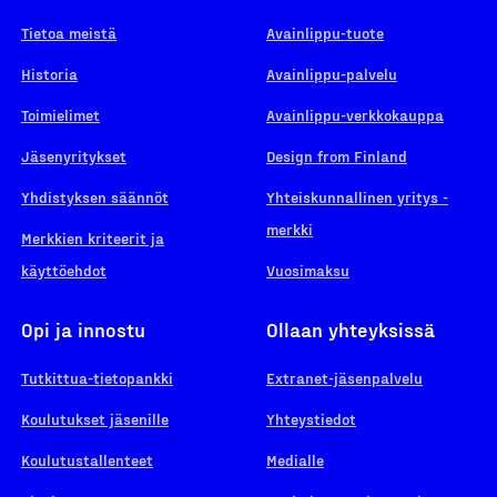
Tietoa meistä
Avainlippu-tuote
Historia
Avainlippu-palvelu
Toimielimet
Avainlippu-verkkokauppa
Jäsenyritykset
Design from Finland
Yhdistyksen säännöt
Yhteiskunnallinen yritys -
merkki
Merkkien kriteerit ja
käyttöehdot
Vuosimaksu
Opi ja innostu
Ollaan yhteyksissä
Tutkittua-tietopankki
Extranet-jäsenpalvelu
Koulutukset jäsenille
Yhteystiedot
Koulutustallenteet
Medialle