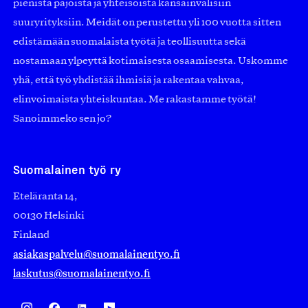
pienistä pajoista ja yhteisöistä kansainvälisiin
suuryrityksiin. Meidät on perustettu yli 100 vuotta sitten
edistämään suomalaista työtä ja teollisuutta sekä
nostamaan ylpeyttä kotimaisesta osaamisesta. Uskomme
yhä, että työ yhdistää ihmisiä ja rakentaa vahvaa,
elinvoimaista yhteiskuntaa. Me rakastamme työtä!
Sanoimmeko sen jo?
Suomalainen työ ry
Eteläranta 14,
00130 Helsinki
Finland
asiakaspalvelu@suomalainentyo.fi
laskutus@suomalainentyo.fi