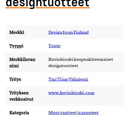
designtuotteet
Merkki
Design from Finland
Tyyppi
Tuote
Merkkiluvan
Kuviokioski kaupunkiteemaiset
nimi
designtuotteet
Yritys
Tmi Tiina Väliniemi
Yrityksen
www.kuviokioski.com
verkkosivut
Kategoria
Muut vaatteet ja asusteet