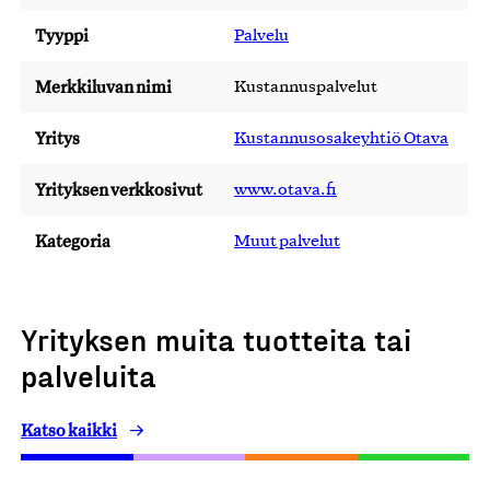
Tyyppi
Palvelu
Merkkiluvan nimi
Kustannuspalvelut
Yritys
Kustannusosakeyhtiö Otava
Yrityksen verkkosivut
www.otava.fi
Kategoria
Muut palvelut
Yrityksen muita tuotteita tai
palveluita
Katso kaikki