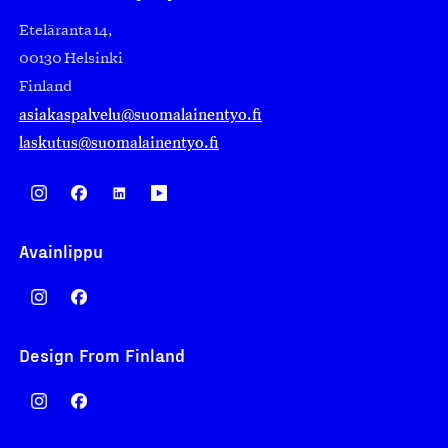
Eteläranta 14,
00130 Helsinki
Finland
asiakaspalvelu@suomalainentyo.fi
laskutus@suomalainentyo.fi
Avainlippu
Design From Finland