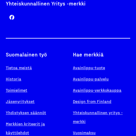
Yhteiskunnallinen Yritys -merkki
Suomalainen työ
Hae merkkiä
Tietoa meistä
Avainlippu-tuote
Historia
Avainlippu-palvelu
Toimielimet
Avainlippu-verkkokauppa
Jäsenyritykset
Design from Finland
Yhdistyksen säännöt
Yhteiskunnallinen yritys -
merkki
Merkkien kriteerit ja
käyttöehdot
Vuosimaksu