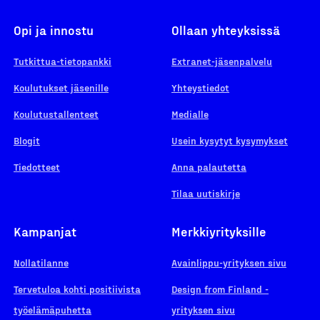
Opi ja innostu
Ollaan yhteyksissä
Tutkittua-tietopankki
Extranet-jäsenpalvelu
Koulutukset jäsenille
Yhteystiedot
Koulutustallenteet
Medialle
Blogit
Usein kysytyt kysymykset
Tiedotteet
Anna palautetta
Tilaa uutiskirje
Kampanjat
Merkkiyrityksille
Nollatilanne
Avainlippu-yrityksen sivu
Tervetuloa kohti positiivista
Design from Finland -
työelämäpuhetta
yrityksen sivu