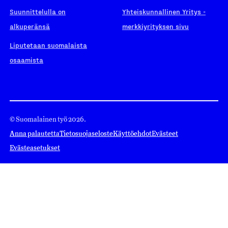
Suunnittelulla on
Yhteiskunnallinen Yritys -
alkuperänsä
merkkiyrityksen sivu
Liputetaan suomalaista
osaamista
© Suomalainen työ 2026.
Anna palautetta
Tietosuojaseloste
Käyttöehdot
Evästeet
Evästeasetukset