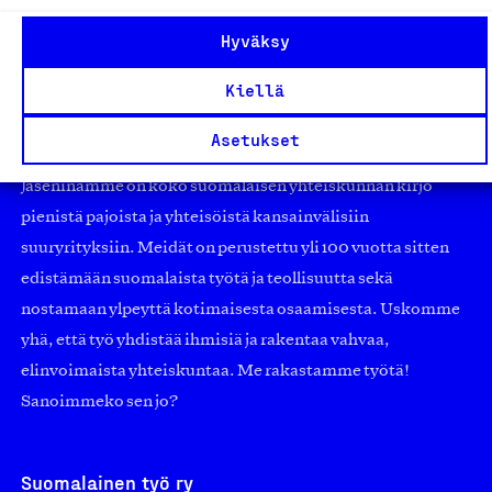
Hyväksy
Kiellä
Olemme jäsentemme omistama puolueeton,
Asetukset
työmarkkinajärjestöistä riippumaton yhdistys.
Jäseninämme on koko suomalaisen yhteiskunnan kirjo
pienistä pajoista ja yhteisöistä kansainvälisiin
suuryrityksiin. Meidät on perustettu yli 100 vuotta sitten
edistämään suomalaista työtä ja teollisuutta sekä
nostamaan ylpeyttä kotimaisesta osaamisesta. Uskomme
yhä, että työ yhdistää ihmisiä ja rakentaa vahvaa,
elinvoimaista yhteiskuntaa. Me rakastamme työtä!
Sanoimmeko sen jo?
Suomalainen työ ry