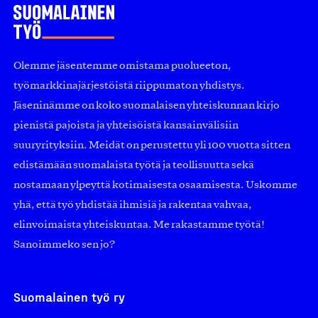
Olemme jäsentemme omistama puolueeton,
työmarkkinajärjestöistä riippumaton yhdistys.
Jäseninämme on koko suomalaisen yhteiskunnan kirjo
pienistä pajoista ja yhteisöistä kansainvälisiin
suuryrityksiin. Meidät on perustettu yli 100 vuotta sitten
edistämään suomalaista työtä ja teollisuutta sekä
nostamaan ylpeyttä kotimaisesta osaamisesta. Uskomme
yhä, että työ yhdistää ihmisiä ja rakentaa vahvaa,
elinvoimaista yhteiskuntaa. Me rakastamme työtä!
Sanoimmeko sen jo?
Suomalainen työ ry