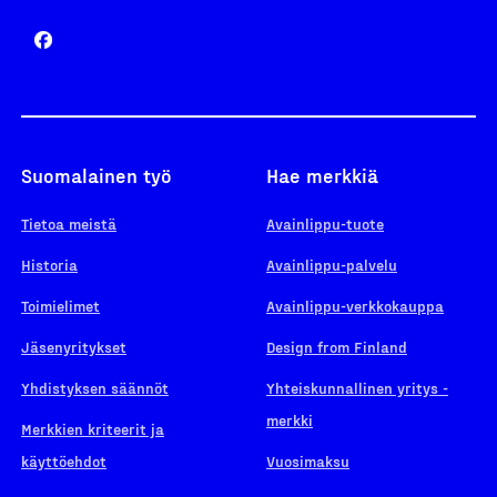
Suomalainen työ
Hae merkkiä
Tietoa meistä
Avainlippu-tuote
Historia
Avainlippu-palvelu
Toimielimet
Avainlippu-verkkokauppa
Jäsenyritykset
Design from Finland
Yhdistyksen säännöt
Yhteiskunnallinen yritys -
merkki
Merkkien kriteerit ja
käyttöehdot
Vuosimaksu