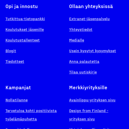
Opi ja innostu
Ollaan yhteyksissä
Tutkittua-tietopankki
Extranet-jäsenpalvelu
Koulutukset jäsenille
Yhteystiedot
Koulutustallenteet
Medialle
Blogit
Usein kysytyt kysymykset
Tiedotteet
Anna palautetta
Tilaa uutiskirje
Kampanjat
Merkkiyrityksille
Nollatilanne
Avainlippu-yrityksen sivu
Tervetuloa kohti positiivista
Design from Finland -
työelämäpuhetta
yrityksen sivu