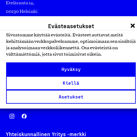
Eteläranta 14,
00130 Helsinki
Finland
Evästeasetukset
asiakaspalvelu@suomalainentyo.fi
Sivustomme käyttää evästeitä. Evästeet auttavat meitä
laskutus@suomalainentyo.fi
kehittämään verkkopalveluamme, optimoimaan sen sisältöjä
ja analysoimaan verkkoliikennettä. Osa evästeistä on
välttämättömiä, jotta sivut toimisivat oikein.
Hyväksy
Avainlippu
Kiellä
Asetukset
Design From Finland
Yhteiskunnallinen Yritys -merkki