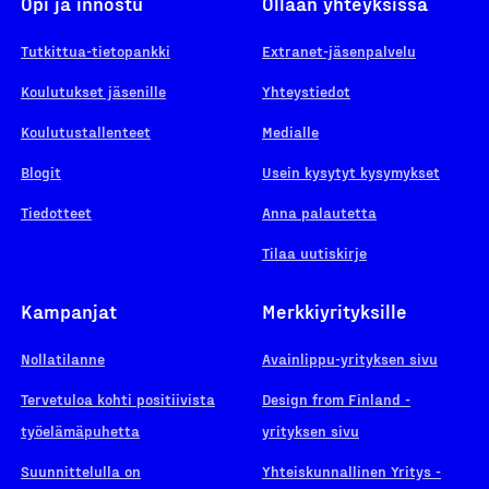
Opi ja innostu
Ollaan yhteyksissä
Tutkittua-tietopankki
Extranet-jäsenpalvelu
Koulutukset jäsenille
Yhteystiedot
Koulutustallenteet
Medialle
Blogit
Usein kysytyt kysymykset
Tiedotteet
Anna palautetta
Tilaa uutiskirje
Kampanjat
Merkkiyrityksille
Nollatilanne
Avainlippu-yrityksen sivu
Tervetuloa kohti positiivista
Design from Finland -
työelämäpuhetta
yrityksen sivu
Suunnittelulla on
Yhteiskunnallinen Yritys -