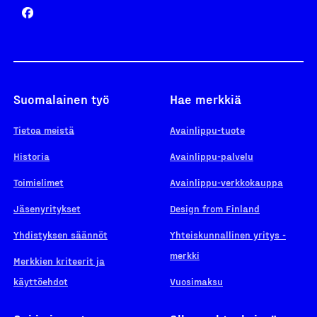
Suomalainen työ
Hae merkkiä
Tietoa meistä
Avainlippu-tuote
Historia
Avainlippu-palvelu
Toimielimet
Avainlippu-verkkokauppa
Jäsenyritykset
Design from Finland
Yhdistyksen säännöt
Yhteiskunnallinen yritys -
merkki
Merkkien kriteerit ja
käyttöehdot
Vuosimaksu