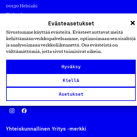
00130 Helsinki
Finland
Evästeasetukset
asiakaspalvelu@suomalainentyo.fi
laskutus@suomalainentyo.fi
Sivustomme käyttää evästeitä. Evästeet auttavat meitä
kehittämään verkkopalveluamme, optimoimaan sen sisältöjä
ja analysoimaan verkkoliikennettä. Osa evästeistä on
välttämättömiä, jotta sivut toimisivat oikein.
Avainlippu
Hyväksy
Kiellä
Asetukset
Design From Finland
Yhteiskunnallinen Yritys -merkki