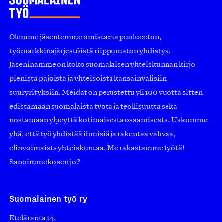
Olemme jäsentemme omistama puolueeton,
työmarkkinajärjestöistä riippumaton yhdistys.
Jäseninämme on koko suomalaisen yhteiskunnan kirjo
pienistä pajoista ja yhteisöistä kansainvälisiin
suuryrityksiin. Meidät on perustettu yli 100 vuotta sitten
edistämään suomalaista työtä ja teollisuutta sekä
nostamaan ylpeyttä kotimaisesta osaamisesta. Uskomme
yhä, että työ yhdistää ihmisiä ja rakentaa vahvaa,
elinvoimaista yhteiskuntaa. Me rakastamme työtä!
Sanoimmeko sen jo?
Suomalainen työ ry
Eteläranta 14,