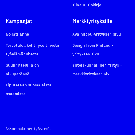
Tilaa uutiskirje
Kampanjat
Merkkiyrityksille
Nollatilanne
Avainlippu-yrityksen sivu
Tervetuloa kohti positiivista
Design from Finland -
työelämäpuhetta
yrityksen sivu
Suunnittelulla on
Yhteiskunnallinen Yritys -
alkuperänsä
merkkiyrityksen sivu
Liputetaan suomalaista
osaamista
© Suomalainen työ 2026.