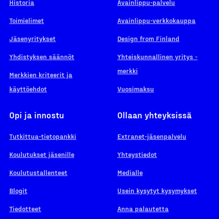
Historia
Avainlippu-palvelu
Toimielimet
Avainlippu-verkkokauppa
Jäsenyritykset
Design from Finland
Yhdistyksen säännöt
Yhteiskunnallinen yritys -
merkki
Merkkien kriteerit ja
käyttöehdot
Vuosimaksu
Opi ja innostu
Ollaan yhteyksissä
Tutkittua-tietopankki
Extranet-jäsenpalvelu
Koulutukset jäsenille
Yhteystiedot
Koulutustallenteet
Medialle
Blogit
Usein kysytyt kysymykset
Tiedotteet
Anna palautetta