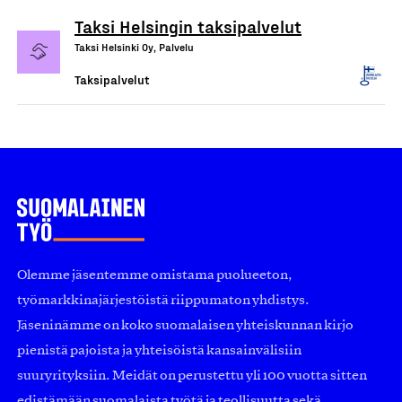
Taksi Helsingin taksipalvelut
Taksi Helsinki Oy, Palvelu
Taksipalvelut
Olemme jäsentemme omistama puolueeton,
työmarkkinajärjestöistä riippumaton yhdistys.
Jäseninämme on koko suomalaisen yhteiskunnan kirjo
pienistä pajoista ja yhteisöistä kansainvälisiin
suuryrityksiin. Meidät on perustettu yli 100 vuotta sitten
edistämään suomalaista työtä ja teollisuutta sekä