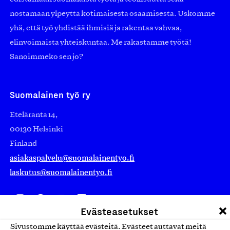
nostamaan ylpeyttä kotimaisesta osaamisesta. Uskomme
yhä, että työ yhdistää ihmisiä ja rakentaa vahvaa,
elinvoimaista yhteiskuntaa. Me rakastamme työtä!
Sanoimmeko sen jo?
Suomalainen työ ry
Eteläranta 14,
00130 Helsinki
Finland
asiakaspalvelu@suomalainentyo.fi
laskutus@suomalainentyo.fi
Evästeasetukset
Avainlippu
Sivustomme käyttää evästeitä. Evästeet auttavat meitä