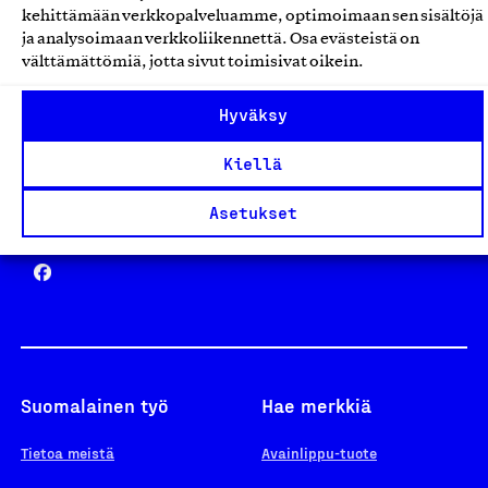
kehittämään verkkopalveluamme, optimoimaan sen sisältöjä
ja analysoimaan verkkoliikennettä. Osa evästeistä on
välttämättömiä, jotta sivut toimisivat oikein.
Design From Finland
Hyväksy
Kiellä
Asetukset
Yhteiskunnallinen Yritys -merkki
Suomalainen työ
Hae merkkiä
Tietoa meistä
Avainlippu-tuote