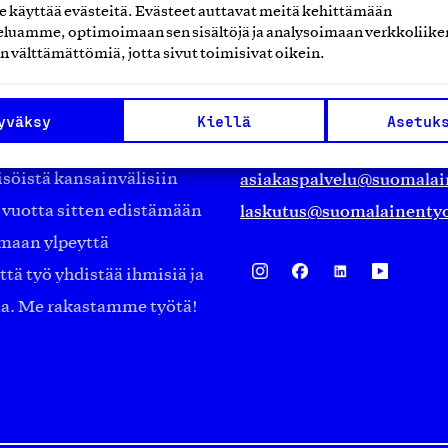
käyttää evästeitä. Evästeet auttavat meitä kehittämään
Suomalainen työ ry
luamme, optimoimaan sen sisältöjä ja analysoimaan verkkoliike
n välttämättömiä, jotta sivut toimisivat oikein.
Eteläranta 14,
työmarkkinajärjestöistä
00130 Helsinki
yväksy
Kiellä
Asetuk
ko suomalaisen
Finland
asiakaspalvelu@suomalai
isöistä kansainvälisiin
laskutus@suomalainentyo
0 vuotta sitten edistämään
amaan ylpeyttä
ä työ yhdistää ihmisiä ja
aa. Me rakastamme työtä!