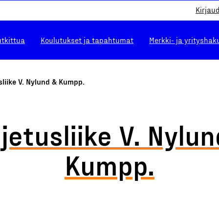
Kirjau
utkittua
Koulutukset ja tapahtumat
Merkki- ja yrityshak
sliike V. Nylund & Kumpp.
jetusliike V. Nylu
Kumpp.