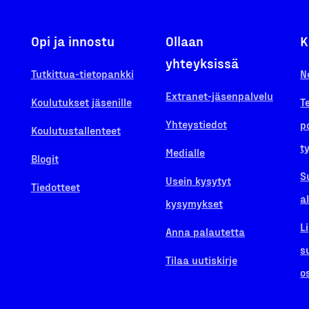
Opi ja innostu
Ollaan
K
yhteyksissä
Tutkittua-tietopankki
N
Extranet-jäsenpalvelu
Koulutukset jäsenille
T
Yhteystiedot
p
Koulutustallenteet
t
Medialle
Blogit
S
Usein kysytyt
Tiedotteet
a
kysymykset
L
Anna palautetta
s
Tilaa uutiskirje
o