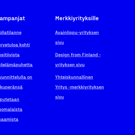
ampanjat
Merkkiyrityksille
ollatilanne
Avainlippu-yrityksen
sivu
ervetuloa kohti
ositiivista
Design from Finland -
yöelämäpuhetta
yrityksen sivu
uunnittelulla on
Yhteiskunnallinen
lkuperänsä
Yritys -merkkiyrityksen
sivu
iputetaan
uomalaista
saamista