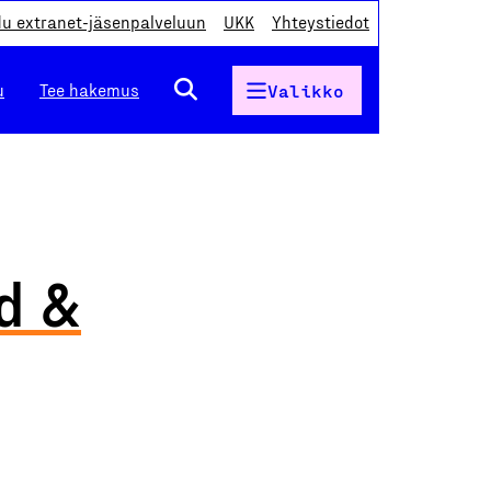
du extranet-jäsenpalveluun
UKK
Yhteystiedot
u
Tee hakemus
Valikko
nd &