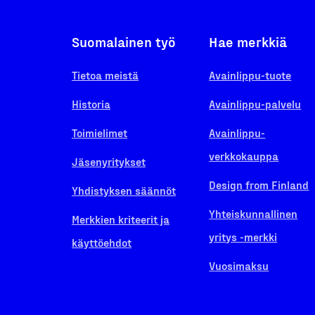
Suomalainen työ
Hae merkkiä
Tietoa meistä
Avainlippu-tuote
Historia
Avainlippu-palvelu
Toimielimet
Avainlippu-
verkkokauppa
Jäsenyritykset
Design from Finland
Yhdistyksen säännöt
Yhteiskunnallinen
Merkkien kriteerit ja
yritys -merkki
käyttöehdot
Vuosimaksu