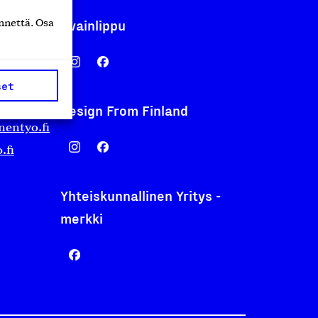
Avainlippu
nnettä. Osa
set
Design From Finland
nentyo.fi
.fi
Yhteiskunnallinen Yritys -
merkki