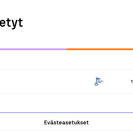
etyt
T
Evästeasetukset