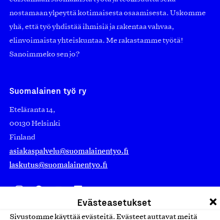
nostamaan ylpeyttä kotimaisesta osaamisesta. Uskomme
yhä, että työ yhdistää ihmisiä ja rakentaa vahvaa,
elinvoimaista yhteiskuntaa. Me rakastamme työtä!
Sanoimmeko sen jo?
Suomalainen työ ry
Eteläranta 14,
00130 Helsinki
Finland
asiakaspalvelu@suomalainentyo.fi
laskutus@suomalainentyo.fi
Evästeasetukset
Avainlippu
Sivustomme käyttää evästeitä. Evästeet auttavat meitä