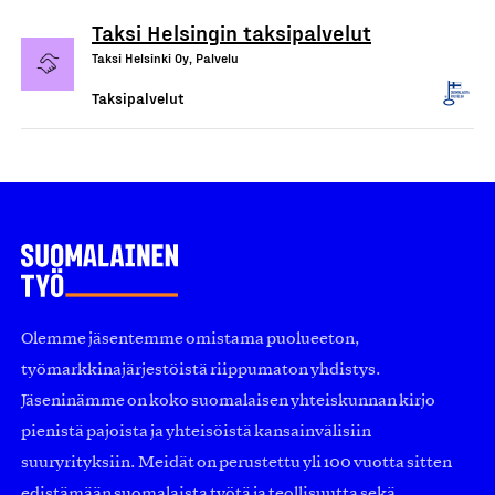
Taksi Helsingin taksipalvelut
Taksi Helsinki Oy, Palvelu
Taksipalvelut
Olemme jäsentemme omistama puolueeton,
työmarkkinajärjestöistä riippumaton yhdistys.
Jäseninämme on koko suomalaisen yhteiskunnan kirjo
pienistä pajoista ja yhteisöistä kansainvälisiin
suuryrityksiin. Meidät on perustettu yli 100 vuotta sitten
edistämään suomalaista työtä ja teollisuutta sekä