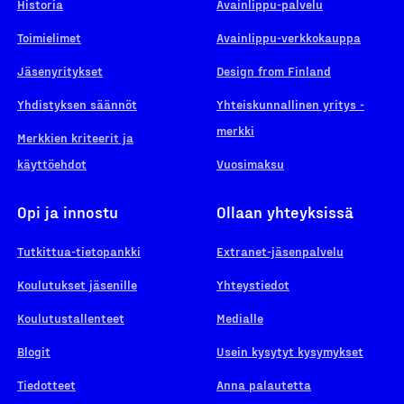
Historia
Avainlippu-palvelu
Toimielimet
Avainlippu-verkkokauppa
Jäsenyritykset
Design from Finland
Yhdistyksen säännöt
Yhteiskunnallinen yritys -
merkki
Merkkien kriteerit ja
käyttöehdot
Vuosimaksu
Opi ja innostu
Ollaan yhteyksissä
Tutkittua-tietopankki
Extranet-jäsenpalvelu
Koulutukset jäsenille
Yhteystiedot
Koulutustallenteet
Medialle
Blogit
Usein kysytyt kysymykset
Tiedotteet
Anna palautetta