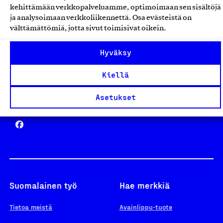
kehittämään verkkopalveluamme, optimoimaan sen sisältöjä
ja analysoimaan verkkoliikennettä. Osa evästeistä on
välttämättömiä, jotta sivut toimisivat oikein.
Design From Finland
Hyväksy
Kiellä
Asetukset
Yhteiskunnallinen Yritys -merkki
Suomalainen työ
Hae merkkiä
Tietoa meistä
Avainlippu-tuote