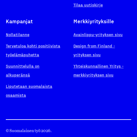
Tilaa uutiskirje
Kampanjat
Merkkiyrityksille
Nollatilanne
Avainlippu-yrityksen sivu
Tervetuloa kohti positiivista
Design from Finland -
työelämäpuhetta
yrityksen sivu
Suunnittelulla on
Yhteiskunnallinen Yritys -
alkuperänsä
merkkiyrityksen sivu
Liputetaan suomalaista
osaamista
© Suomalainen työ 2026.