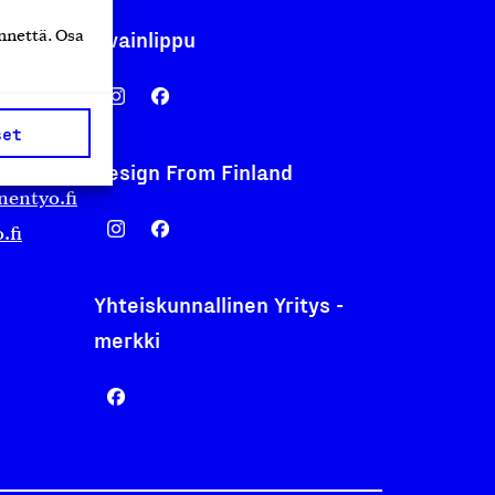
Avainlippu
nnettä. Osa
set
Design From Finland
nentyo.fi
.fi
Yhteiskunnallinen Yritys -
merkki