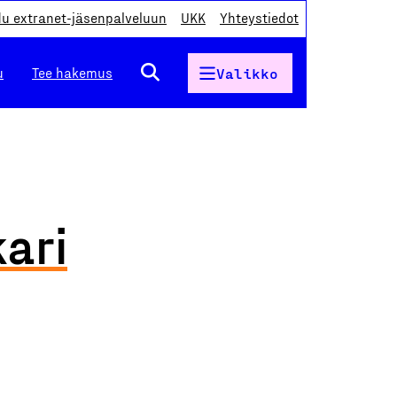
du extranet-jäsenpalveluun
UKK
Yhteystiedot
u
Tee hakemus
Valikko
kari