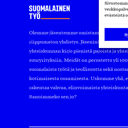
Sivustomme 
verkkopalve
evästeistä o
Olemme jäsentemme omistama puolueeton, 
H
riippumaton yhdistys. Jäseninämme on ko
yhteiskunnan kirjo pienistä pajoista ja yhte
suuryrityksiin. Meidät on perustettu yli 10
suomalaista työtä ja teollisuutta sekä nost
kotimaisesta osaamisesta. Uskomme yhä, ett
rakentaa vahvaa, elinvoimaista yhteiskunt
Sanoimmeko sen jo?