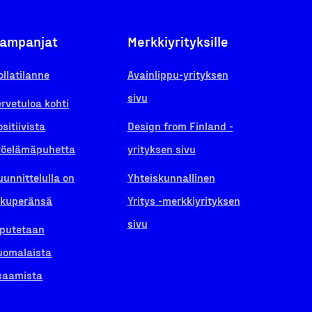
ampanjat
Merkkiyrityksille
ollatilanne
Avainlippu-yrityksen
sivu
ervetuloa kohti
ositiivista
Design from Finland -
yöelämäpuhetta
yrityksen sivu
uunnittelulla on
Yhteiskunnallinen
lkuperänsä
Yritys -merkkiyrityksen
sivu
iputetaan
uomalaista
saamista