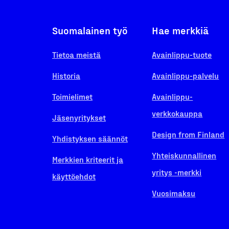
Suomalainen työ
Hae merkkiä
Tietoa meistä
Avainlippu-tuote
Historia
Avainlippu-palvelu
Toimielimet
Avainlippu-
verkkokauppa
Jäsenyritykset
Design from Finland
Yhdistyksen säännöt
Yhteiskunnallinen
Merkkien kriteerit ja
yritys -merkki
käyttöehdot
Vuosimaksu