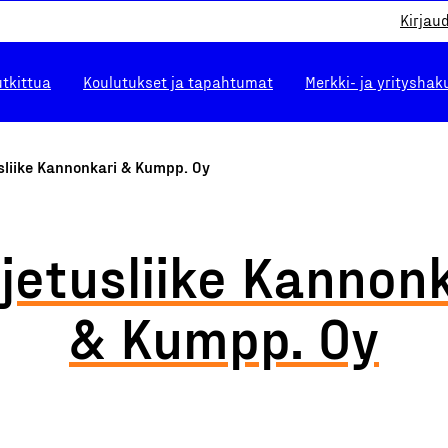
Kirjau
utkittua
Koulutukset ja tapahtumat
Merkki- ja yrityshak
sliike Kannonkari & Kumpp. Oy
jetusliike Kannon
& Kumpp. Oy