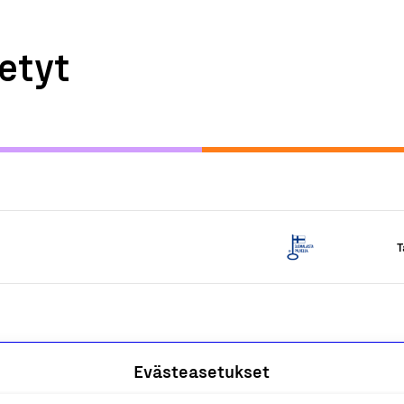
etyt
T
Evästeasetukset