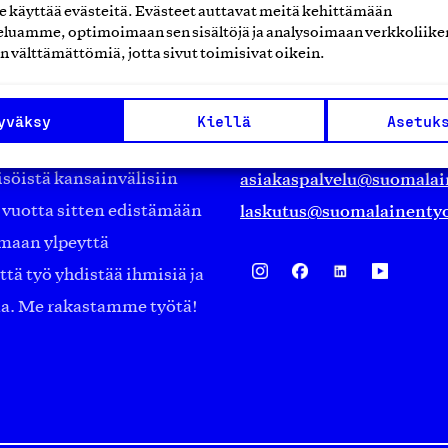
käyttää evästeitä. Evästeet auttavat meitä kehittämään
Suomalainen työ ry
luamme, optimoimaan sen sisältöjä ja analysoimaan verkkoliike
n välttämättömiä, jotta sivut toimisivat oikein.
Eteläranta 14,
työmarkkinajärjestöistä
00130 Helsinki
yväksy
Kiellä
Asetuk
ko suomalaisen
Finland
asiakaspalvelu@suomalai
isöistä kansainvälisiin
laskutus@suomalainentyo
0 vuotta sitten edistämään
amaan ylpeyttä
ä työ yhdistää ihmisiä ja
aa. Me rakastamme työtä!