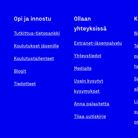
Opi ja innostu
Ollaan
K
yhteyksissä
Tutkittua-tietopankki
N
Extranet-jäsenpalvelu
Koulutukset jäsenille
T
Yhteystiedot
p
Koulutustallenteet
t
Medialle
Blogit
S
Usein kysytyt
Tiedotteet
a
kysymykset
L
Anna palautetta
s
Tilaa uutiskirje
o