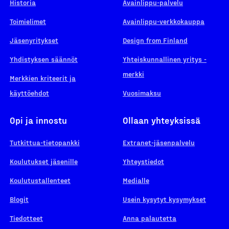
Historia
Avainlippu-palvelu
Toimielimet
Avainlippu-verkkokauppa
Jäsenyritykset
Design from Finland
Yhdistyksen säännöt
Yhteiskunnallinen yritys -
merkki
Merkkien kriteerit ja
käyttöehdot
Vuosimaksu
Opi ja innostu
Ollaan yhteyksissä
Tutkittua-tietopankki
Extranet-jäsenpalvelu
Koulutukset jäsenille
Yhteystiedot
Koulutustallenteet
Medialle
Blogit
Usein kysytyt kysymykset
Tiedotteet
Anna palautetta