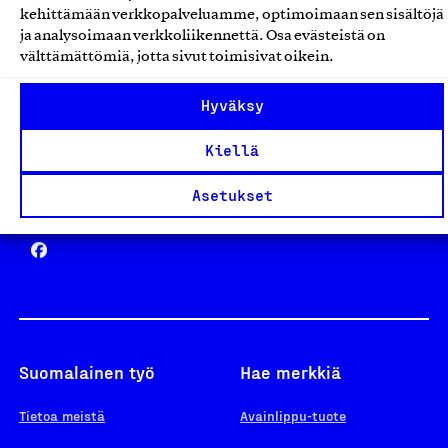
kehittämään verkkopalveluamme, optimoimaan sen sisältöjä
ja analysoimaan verkkoliikennettä. Osa evästeistä on
välttämättömiä, jotta sivut toimisivat oikein.
Design From Finland
Hyväksy
Kiellä
Asetukset
Yhteiskunnallinen Yritys -merkki
Suomalainen työ
Hae merkkiä
Tietoa meistä
Avainlippu-tuote