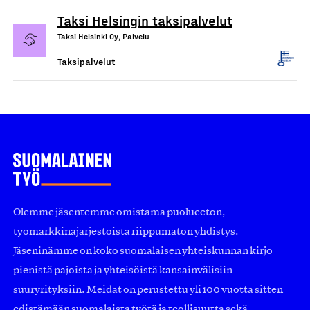
Taksi Helsingin taksipalvelut
Taksi Helsinki Oy, Palvelu
Taksipalvelut
Olemme jäsentemme omistama puolueeton,
työmarkkinajärjestöistä riippumaton yhdistys.
Jäseninämme on koko suomalaisen yhteiskunnan kirjo
pienistä pajoista ja yhteisöistä kansainvälisiin
suuryrityksiin. Meidät on perustettu yli 100 vuotta sitten
edistämään suomalaista työtä ja teollisuutta sekä