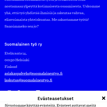
nostamaan ylpeyttä kotimaisesta osaamisesta. Uskomme
yhä, että työ yhdistää ihmisiä ja rakentaa vahvaa,
elinvoimaista yhteiskuntaa. Me rakastamme työtä!
Sanoimmeko sen jo?
Suomalainen työ ry
Eteläranta 14,
00130 Helsinki
Finland
asiakaspalvelu@suomalainentyo.fi
laskutus@suomalainentyo.fi
Evästeasetukset
Avainlippu
Sivustomme käyttää evästeitä. Evästeet auttavat meitä