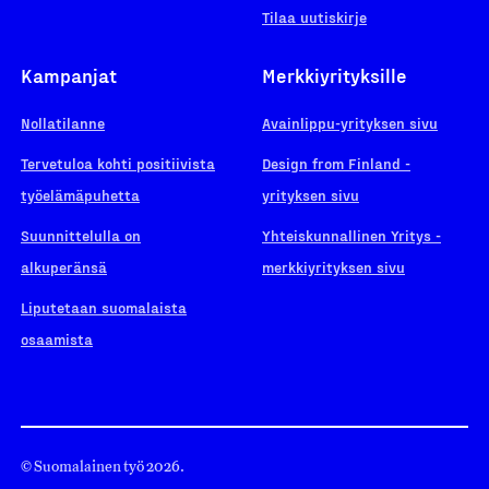
Tilaa uutiskirje
Kampanjat
Merkkiyrityksille
Nollatilanne
Avainlippu-yrityksen sivu
Tervetuloa kohti positiivista
Design from Finland -
työelämäpuhetta
yrityksen sivu
Suunnittelulla on
Yhteiskunnallinen Yritys -
alkuperänsä
merkkiyrityksen sivu
Liputetaan suomalaista
osaamista
© Suomalainen työ 2026.