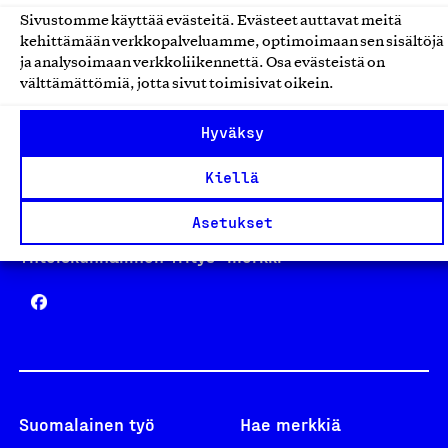
Sivustomme käyttää evästeitä. Evästeet auttavat meitä
kehittämään verkkopalveluamme, optimoimaan sen sisältöjä
Avainlippu
ja analysoimaan verkkoliikennettä. Osa evästeistä on
välttämättömiä, jotta sivut toimisivat oikein.
Hyväksy
Design From Finland
Kiellä
Asetukset
Yhteiskunnallinen Yritys -merkki
Suomalainen työ
Hae merkkiä