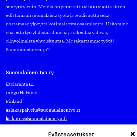
suuryrityksiin. Meidät on perustettu yli 100 vuotta sitten
edistämään suomalaista työtä ja teollisuutta sekä
nostamaan ylpeyttä kotimaisesta osaamisesta. Uskomme
yhä, että työ yhdistää ihmisiä ja rakentaa vahvaa,
elinvoimaista yhteiskuntaa. Me rakastamme työtä!
Sanoimmeko sen jo?
Suomalainen työ ry
Eteläranta 14,
00130 Helsinki
Finland
asiakaspalvelu@suomalainentyo.fi
laskutus@suomalainentyo.fi
Evästeasetukset