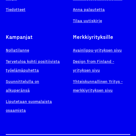
Tiedotteet
Anna palautetta
Tilaa uutiskirje
Kampanjat
Merkkiyrityksille
Nollatilanne
Avainlippu-yrityksen sivu
Tervetuloa kohti positiivista
Design from Finland -
työelämäpuhetta
yrityksen sivu
Suunnittelulla on
Yhteiskunnallinen Yritys -
alkuperänsä
merkkiyrityksen sivu
Liputetaan suomalaista
osaamista