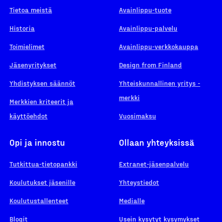
Tietoa meistä
Avainlippu-tuote
Historia
Avainlippu-palvelu
Toimielimet
Avainlippu-verkkokauppa
Jäsenyritykset
Design from Finland
Yhdistyksen säännöt
Yhteiskunnallinen yritys -
merkki
Merkkien kriteerit ja
käyttöehdot
Vuosimaksu
Opi ja innostu
Ollaan yhteyksissä
Tutkittua-tietopankki
Extranet-jäsenpalvelu
Koulutukset jäsenille
Yhteystiedot
Koulutustallenteet
Medialle
Blogit
Usein kysytyt kysymykset