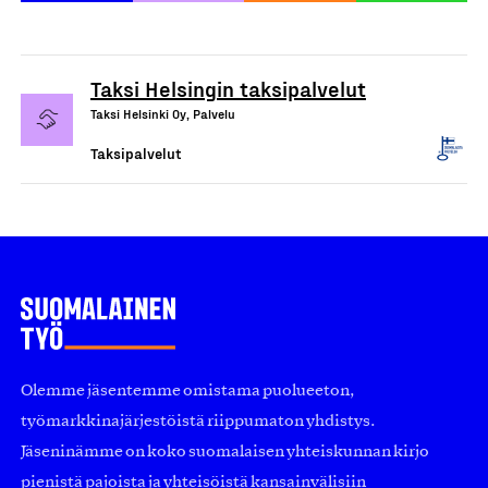
Taksi Helsingin taksipalvelut
Taksi Helsinki Oy, Palvelu
Taksipalvelut
Olemme jäsentemme omistama puolueeton,
työmarkkinajärjestöistä riippumaton yhdistys.
Jäseninämme on koko suomalaisen yhteiskunnan kirjo
pienistä pajoista ja yhteisöistä kansainvälisiin