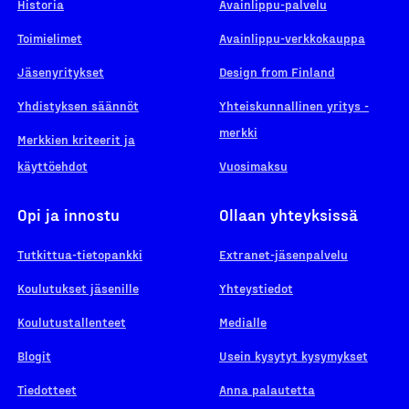
Historia
Avainlippu-palvelu
Toimielimet
Avainlippu-verkkokauppa
Jäsenyritykset
Design from Finland
Yhdistyksen säännöt
Yhteiskunnallinen yritys -
merkki
Merkkien kriteerit ja
käyttöehdot
Vuosimaksu
Opi ja innostu
Ollaan yhteyksissä
Tutkittua-tietopankki
Extranet-jäsenpalvelu
Koulutukset jäsenille
Yhteystiedot
Koulutustallenteet
Medialle
Blogit
Usein kysytyt kysymykset
Tiedotteet
Anna palautetta