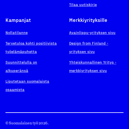
Tilaa uutiskirje
Kampanjat
Merkkiyrityksille
Nollatilanne
Avainlippu-yrityksen sivu
Tervetuloa kohti positiivista
Design from Finland -
työelämäpuhetta
yrityksen sivu
Suunnittelulla on
Yhteiskunnallinen Yritys -
alkuperänsä
merkkiyrityksen sivu
Liputetaan suomalaista
osaamista
© Suomalainen työ 2026.