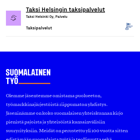
Taksi Helsingin taksipalvelut
Taksi Helsinki Oy, Palvelu
Taksipalvelut
Olemme jäsentemme omistama puolueeton,
työmarkkinajärjestöistä riippumaton yhdistys.
Jäseninämme on koko suomalaisen yhteiskunnan kirjo
pienistä pajoista ja yhteisöistä kansainvälisiin
suuryrityksiin. Meidät on perustettu yli 100 vuotta sitten
edistämään suomalaista työtä ja teollisuutta sekä