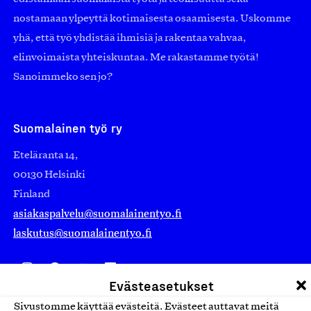
nostamaan ylpeyttä kotimaisesta osaamisesta. Uskomme
yhä, että työ yhdistää ihmisiä ja rakentaa vahvaa,
elinvoimaista yhteiskuntaa. Me rakastamme työtä!
Sanoimmeko sen jo?
Suomalainen työ ry
Eteläranta 14,
00130 Helsinki
Finland
asiakaspalvelu@suomalainentyo.fi
laskutus@suomalainentyo.fi
Evästeasetukset
Avainlippu
Sivustomme käyttää evästeitä. Evästeet auttavat meitä