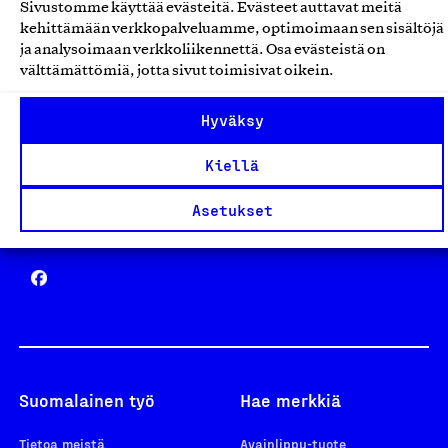
Sivustomme käyttää evästeitä. Evästeet auttavat meitä
Avainlippu
kehittämään verkkopalveluamme, optimoimaan sen sisältöjä
ja analysoimaan verkkoliikennettä. Osa evästeistä on
välttämättömiä, jotta sivut toimisivat oikein.
Hyväksy
Design From Finland
Kiellä
Asetukset
Yhteiskunnallinen Yritys -merkki
Suomalainen työ
Hae merkkiä
Tietoa meistä
Avainlippu-tuote