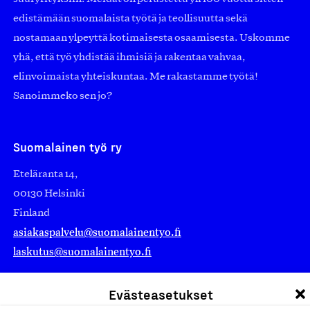
edistämään suomalaista työtä ja teollisuutta sekä
nostamaan ylpeyttä kotimaisesta osaamisesta. Uskomme
yhä, että työ yhdistää ihmisiä ja rakentaa vahvaa,
elinvoimaista yhteiskuntaa. Me rakastamme työtä!
Sanoimmeko sen jo?
Suomalainen työ ry
Eteläranta 14,
00130 Helsinki
Finland
asiakaspalvelu@suomalainentyo.fi
laskutus@suomalainentyo.fi
Evästeasetukset