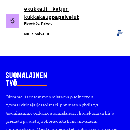
ekukka.fi - ketjun
kukkakauppapalvelut
Floweb Oy, Palvelu
Muut palvelut
Olemme jäsentemme omistama puolueeton,
työmarkkinajärjestöistä riippumaton yhdistys.
Jäseninämme on koko suomalaisen yhteiskunnan kirjo
pienistä pajoista ja yhteisöistä kansainvälisiin
suuryrityksiin. Meidät on perustettu yli 100 vuotta sitten