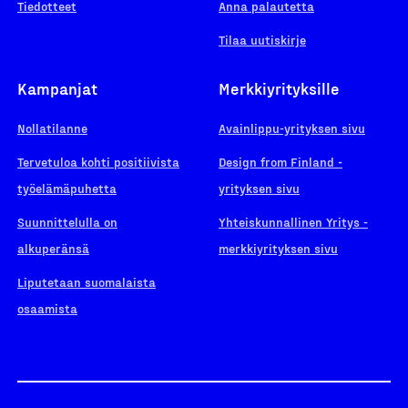
Tiedotteet
Anna palautetta
Tilaa uutiskirje
Kampanjat
Merkkiyrityksille
Nollatilanne
Avainlippu-yrityksen sivu
Tervetuloa kohti positiivista
Design from Finland -
työelämäpuhetta
yrityksen sivu
Suunnittelulla on
Yhteiskunnallinen Yritys -
alkuperänsä
merkkiyrityksen sivu
Liputetaan suomalaista
osaamista