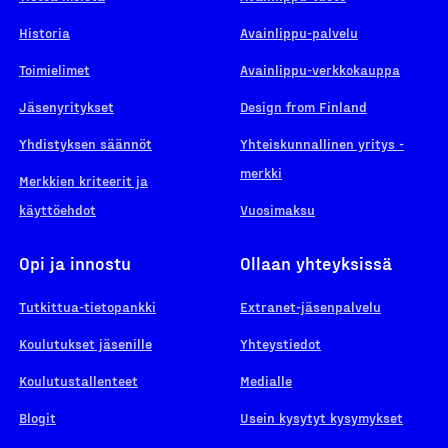
Historia
Avainlippu-palvelu
Toimielimet
Avainlippu-verkkokauppa
Jäsenyritykset
Design from Finland
Yhdistyksen säännöt
Yhteiskunnallinen yritys -
merkki
Merkkien kriteerit ja
käyttöehdot
Vuosimaksu
Opi ja innostu
Ollaan yhteyksissä
Tutkittua-tietopankki
Extranet-jäsenpalvelu
Koulutukset jäsenille
Yhteystiedot
Koulutustallenteet
Medialle
Blogit
Usein kysytyt kysymykset