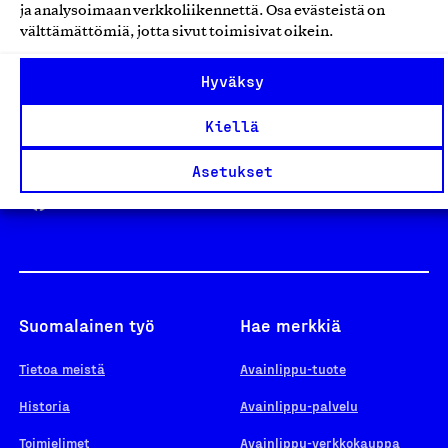
ja analysoimaan verkkoliikennettä. Osa evästeistä on
välttämättömiä, jotta sivut toimisivat oikein.
Design From Finland
Hyväksy
Kiellä
Yhteiskunnallinen Yritys -merkki
Asetukset
Suomalainen työ
Hae merkkiä
Tietoa meistä
Avainlippu-tuote
Historia
Avainlippu-palvelu
Toimielimet
Avainlippu-verkkokauppa