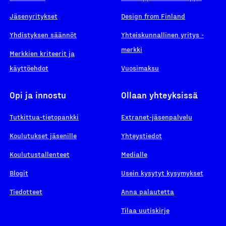
Jäsenyritykset
Design from Finland
Yhdistyksen säännöt
Yhteiskunnallinen yritys -
merkki
Merkkien kriteerit ja
käyttöehdot
Vuosimaksu
Opi ja innostu
Ollaan yhteyksissä
Tutkittua-tietopankki
Extranet-jäsenpalvelu
Koulutukset jäsenille
Yhteystiedot
Koulutustallenteet
Medialle
Blogit
Usein kysytyt kysymykset
Tiedotteet
Anna palautetta
Tilaa uutiskirje