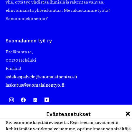
yhä, että työ yhdistää ihmisiä ja rakentaa vahvaa,
elinvoimaista yhteiskuntaa. Me rakastamme työtä!
Sanoimmeko sen jo?
Suomalainen työ ry
Eteläranta 14,
00130 Helsinki
Finland
asiakaspalvelu@suomalainentyo.fi
laskutus@suomalainentyo.fi
Evästeasetukset
Avainlippu
Sivustomme käyttää evästeitä. Evästeet auttavat meitä
kehittämään verkkopalveluamme, optimoimaan sen sisältöjä