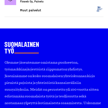
Floweb Oy, Palvelu
Muut palvelut
Olemme jäsentemme omistama puolueeton,
työmarkkinajärjestöistä riippumaton yhdistys.
Jäseninämme on koko suomalaisen yhteiskunnan kirjo
pienistä pajoista ja yhteisöistä kansainvälisiin
suuryrityksiin. Meidät on perustettu yli 100 vuotta sitten
edistämään suomalaista työtä ja teollisuutta sekä
nostamaan ylpeyttä kotimaisesta osaamisesta. Uskomme