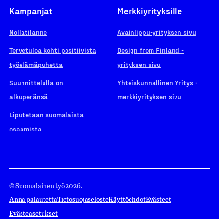
Kampanjat
Merkkiyrityksille
Nollatilanne
Avainlippu-yrityksen sivu
Tervetuloa kohti positiivista
Design from Finland -
työelämäpuhetta
yrityksen sivu
Suunnittelulla on
Yhteiskunnallinen Yritys -
alkuperänsä
merkkiyrityksen sivu
Liputetaan suomalaista
osaamista
© Suomalainen työ 2026.
Anna palautetta
Tietosuojaseloste
Käyttöehdot
Evästeet
Evästeasetukset