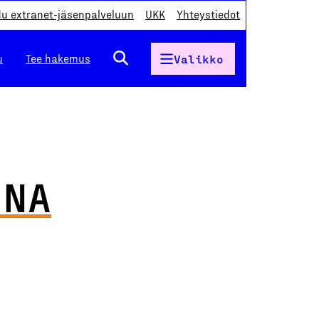
du extranet-jäsenpalveluun
UKK
Yhteystiedot
u
Tee hakemus
Valikko
NNA