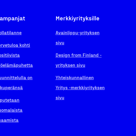
ampanjat
Merkkiyrityksille
ollatilanne
Avainlippu-yrityksen
sivu
ervetuloa kohti
ositiivista
Design from Finland -
yöelämäpuhetta
yrityksen sivu
uunnittelulla on
Yhteiskunnallinen
lkuperänsä
Yritys -merkkiyrityksen
sivu
iputetaan
uomalaista
saamista