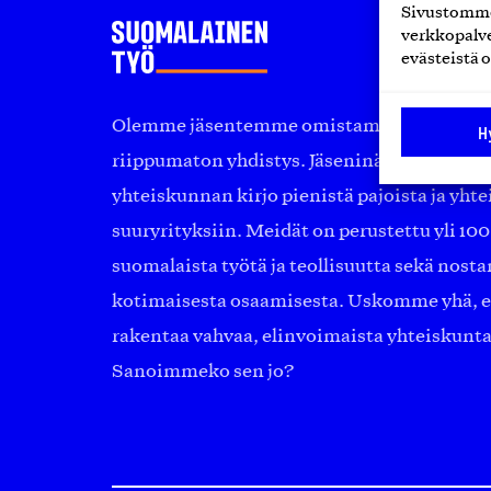
Sivustomme 
verkkopalve
evästeistä o
Olemme jäsentemme omistama puolueeton, 
H
riippumaton yhdistys. Jäseninämme on ko
yhteiskunnan kirjo pienistä pajoista ja yhte
suuryrityksiin. Meidät on perustettu yli 10
suomalaista työtä ja teollisuutta sekä nost
kotimaisesta osaamisesta. Uskomme yhä, ett
rakentaa vahvaa, elinvoimaista yhteiskunt
Sanoimmeko sen jo?