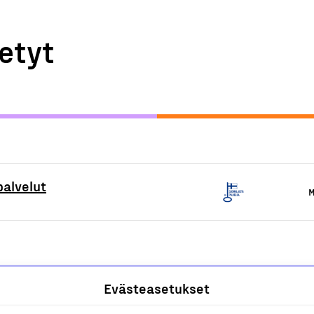
etyt
palvelut
M
Evästeasetukset