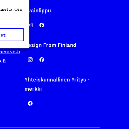
Avainlippu
nnettä. Osa
set
Design From Finland
nentyo.fi
.fi
Yhteiskunnallinen Yritys -
merkki