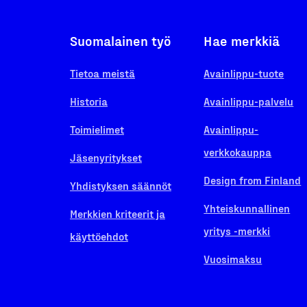
Suomalainen työ
Hae merkkiä
Tietoa meistä
Avainlippu-tuote
Historia
Avainlippu-palvelu
Toimielimet
Avainlippu-
verkkokauppa
Jäsenyritykset
Design from Finland
Yhdistyksen säännöt
Yhteiskunnallinen
Merkkien kriteerit ja
yritys -merkki
käyttöehdot
Vuosimaksu