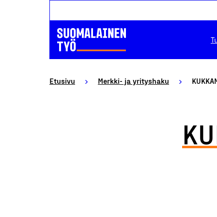
T
Etusivu
Merkki- ja yrityshaku
KUKKAM
KU