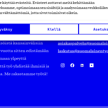
käyttää evästeitä. Evästeet auttavat meitä kehittämään
Suomalainen työ ry
luamme, optimoimaan sen sisältöjä ja analysoimaan verkkoliike
n välttämättömiä, jotta sivut toimisivat oikein.
Eteläranta 14,
työmarkkinajärjestöistä
00130 Helsinki
yväksy
Kiellä
Asetuk
ko suomalaisen
Finland
asiakaspalvelu@suomalai
isöistä kansainvälisiin
laskutus@suomalainentyo
0 vuotta sitten edistämään
amaan ylpeyttä
ä työ yhdistää ihmisiä ja
aa. Me rakastamme työtä!