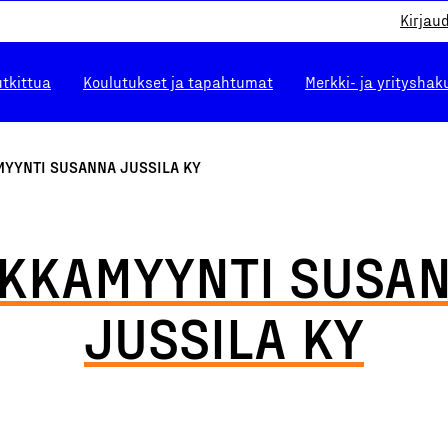
Kirjau
utkittua
Koulutukset ja tapahtumat
Merkki- ja yrityshak
YYNTI SUSANNA JUSSILA KY
KKAMYYNTI SUSA
JUSSILA KY