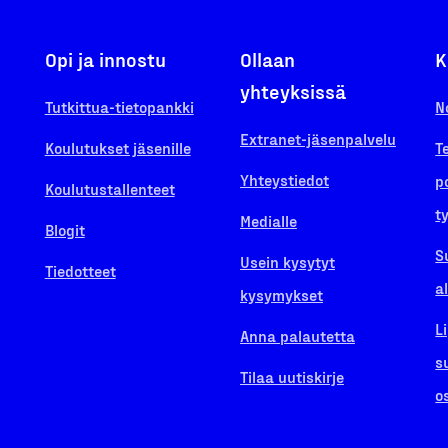
Opi ja innostu
Ollaan
K
yhteyksissä
Tutkittua-tietopankki
N
Extranet-jäsenpalvelu
Koulutukset jäsenille
T
Yhteystiedot
p
Koulutustallenteet
t
Medialle
Blogit
S
Usein kysytyt
Tiedotteet
a
kysymykset
L
Anna palautetta
s
Tilaa uutiskirje
o