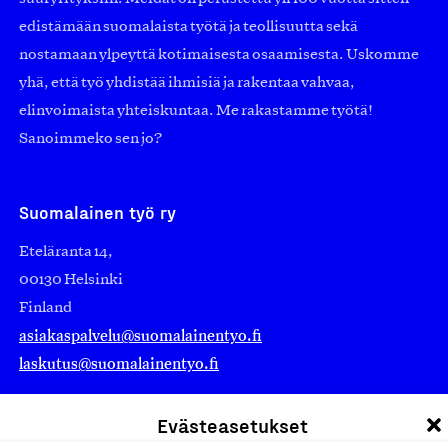
edistämään suomalaista työtä ja teollisuutta sekä
nostamaan ylpeyttä kotimaisesta osaamisesta. Uskomme
yhä, että työ yhdistää ihmisiä ja rakentaa vahvaa,
elinvoimaista yhteiskuntaa. Me rakastamme työtä!
Sanoimmeko sen jo?
Suomalainen työ ry
Eteläranta 14,
00130 Helsinki
Finland
asiakaspalvelu@suomalainentyo.fi
laskutus@suomalainentyo.fi
Evästeasetukset