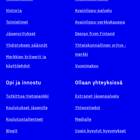
Historia
Avainlippu-palvelu
Toimielimet
Avainlippu-verkkokauppa
Jäsenyritykset
Design from Finland
Yhdistyksen säännöt
Yhteiskunnallinen yritys -
merkki
Merkkien kriteerit ja
käyttöehdot
Vuosimaksu
Opi ja innostu
Ollaan yhteyksissä
Tutkittua-tietopankki
Extranet-jäsenpalvelu
Koulutukset jäsenille
Yhteystiedot
Koulutustallenteet
Medialle
Blogit
Usein kysytyt kysymykset