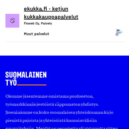
ekukka.fi - ketjun
kukkakauppapalvelut
Floweb Oy, Palvelu
Muut palvelut
Olemme jäsentemme omistama puolueeton,
työmarkkinajärjestöistä riippumaton yhdistys.
Jäseninämme on koko suomalaisen yhteiskunnan kirjo
pienistä pajoista ja yhteisöistä kansainvälisiin
suuryrityksiin. Meidät on perustettu yli 100 vuotta sitten