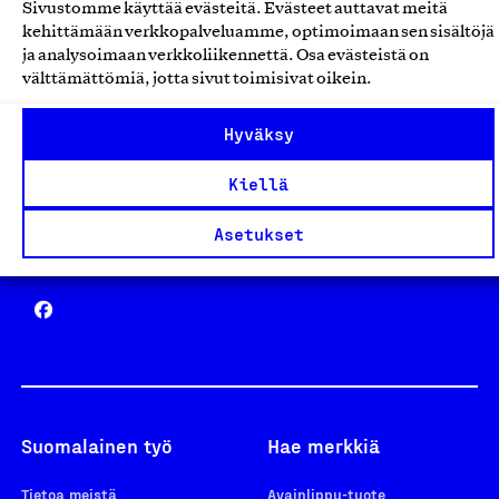
Sivustomme käyttää evästeitä. Evästeet auttavat meitä
Avainlippu
kehittämään verkkopalveluamme, optimoimaan sen sisältöjä
ja analysoimaan verkkoliikennettä. Osa evästeistä on
välttämättömiä, jotta sivut toimisivat oikein.
Hyväksy
Design From Finland
Kiellä
Asetukset
Yhteiskunnallinen Yritys -merkki
Suomalainen työ
Hae merkkiä
Tietoa meistä
Avainlippu-tuote