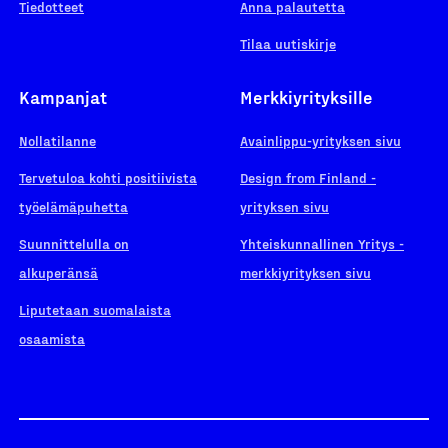
Tiedotteet
Anna palautetta
Tilaa uutiskirje
Kampanjat
Merkkiyrityksille
Nollatilanne
Avainlippu-yrityksen sivu
Tervetuloa kohti positiivista
Design from Finland -
työelämäpuhetta
yrityksen sivu
Suunnittelulla on
Yhteiskunnallinen Yritys -
alkuperänsä
merkkiyrityksen sivu
Liputetaan suomalaista
osaamista