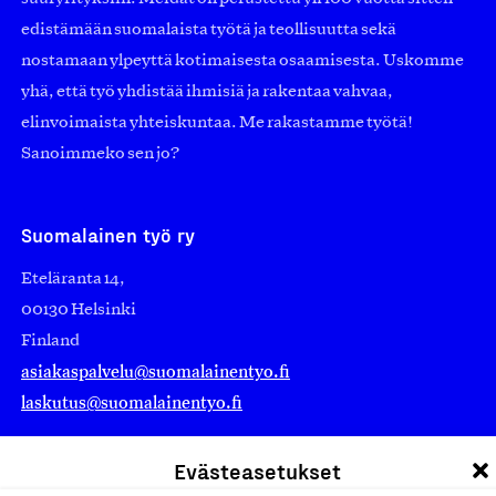
edistämään suomalaista työtä ja teollisuutta sekä
nostamaan ylpeyttä kotimaisesta osaamisesta. Uskomme
yhä, että työ yhdistää ihmisiä ja rakentaa vahvaa,
elinvoimaista yhteiskuntaa. Me rakastamme työtä!
Sanoimmeko sen jo?
Suomalainen työ ry
Eteläranta 14,
00130 Helsinki
Finland
asiakaspalvelu@suomalainentyo.fi
laskutus@suomalainentyo.fi
Evästeasetukset