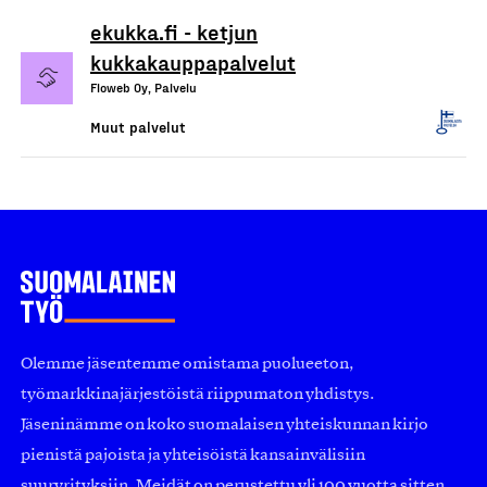
ekukka.fi - ketjun
kukkakauppapalvelut
Floweb Oy, Palvelu
Muut palvelut
Olemme jäsentemme omistama puolueeton,
työmarkkinajärjestöistä riippumaton yhdistys.
Jäseninämme on koko suomalaisen yhteiskunnan kirjo
pienistä pajoista ja yhteisöistä kansainvälisiin
suuryrityksiin. Meidät on perustettu yli 100 vuotta sitten