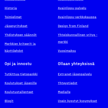
Historia
Avainlippu-palvelu
Toimielimet
Avainlippu-verkkokauppa
Jäsenyritykset
Design from Finland
Yhdistyksen säännöt
Yhteiskunnallinen yritys -
merkki
Merkkien kriteerit ja
käyttöehdot
Vuosimaksu
Opi ja innostu
Ollaan yhteyksissä
Tutkittua-tietopankki
Extranet-jäsenpalvelu
Koulutukset jäsenille
Yhteystiedot
Koulutustallenteet
Medialle
Blogit
Usein kysytyt kysymykset