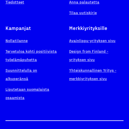
Tiedotteet
Anna palautetta
Tilaa uutiskirje
Kampanjat
Merkkiyrityksille
Nollatilanne
Avainlippu-yrityksen sivu
Tervetuloa kohti positiivista
Design from Finland -
työelämäpuhetta
yrityksen sivu
Suunnittelulla on
Yhteiskunnallinen Yritys -
alkuperänsä
merkkiyrityksen sivu
Liputetaan suomalaista
osaamista