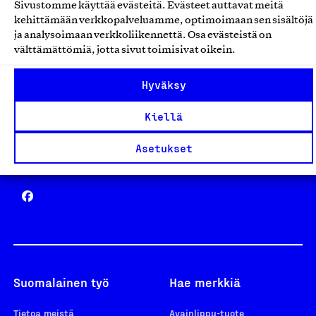
Sivustomme käyttää evästeitä. Evästeet auttavat meitä
Avainlippu
kehittämään verkkopalveluamme, optimoimaan sen sisältöjä
ja analysoimaan verkkoliikennettä. Osa evästeistä on
välttämättömiä, jotta sivut toimisivat oikein.
Hyväksy
Design From Finland
Kiellä
Asetukset
Yhteiskunnallinen Yritys -merkki
Suomalainen työ
Hae merkkiä
Tietoa meistä
Avainlippu-tuote